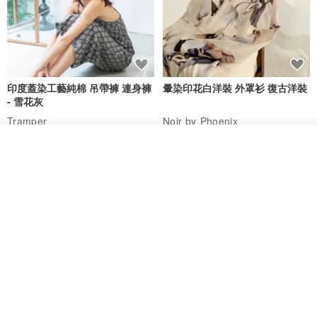
印度蓋染工藝純棉 吊帶褲 連身褲
暈染印花白洋裝 外罩衫 復古洋裝
- 雪花灰
Tramper
Noir by Phoenix
NT$ 1,480
NT$ 1,480
我要排隊
了解品牌
印度蓋染工藝純棉 長褲 －晚霞紅
【波麗印花】皇家鹿苑 澎澎熱氣