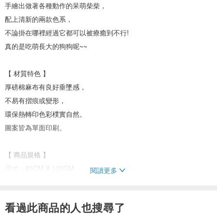
手繪出做著各種動作的呆萌柴柴，
配上清新的兩款色系，
不論掛在哪裡經過它都可以被療癒到不行!
真的是吃萌長大的狗狗呢~~
【 材質特色 】
厚磅棉麻布有良好垂墜感，
不易有摺痕或變形，
環保熱轉印色彩樸實自然。
圖案皆為單面印刷。
【 商品規格 】
尺寸：85CM X 120CM
閱讀更多
材質：厚磅棉麻(白麻)
看過此商品的人也搜尋了