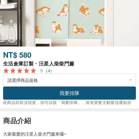
NT$ 580
生活倉庫訂製・汪星人柴柴門簾
5
(4)
我要排隊
此商品目前沒現貨，你可以按「我要排隊」，當有貨會主動發信通知你
商品介紹
大家最愛的汪星人柴犬門簾來囉~