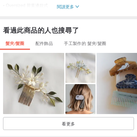
• Oversized 荷葉邊款式
閱讀更多
• 內含鬆緊帶
• 輕巧舒適
看過此商品的人也搜尋了
• 溫和不傷髮
• 可重複使用且耐用
髮夾/髮圈
配件飾品
手工製作的 髮夾/髮圈
適合喜愛可愛美學時尚、田園風格 (cottagecore)、кокетка
(coquette)、Y2K 風格及繽紛手工飾品的您。
看更多