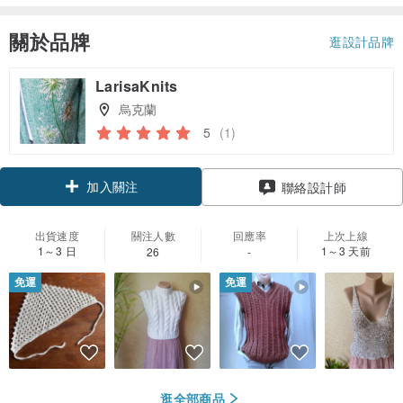
關於品牌
逛設計品牌
LarisaKnits
烏克蘭
5
(1)
加入關注
聯絡設計師
出貨速度
關注人數
回應率
上次上線
1～3 日
1～3 天前
26
-
免運
免運
逛全部商品