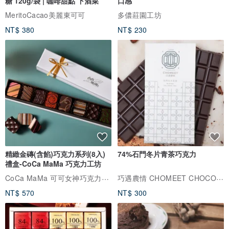
糖 120g/袋 | 咖啡甜點 下酒菜
口感
MeritoCacao美麗東可可
多儂莊園工坊
NT$ 380
NT$ 230
精緻金磚(含餡)巧克力系列(8入)
74%石門冬片青茶巧克力
禮盒-CoCa MaMa 巧克力工坊
CoCa MaMa 可可女神巧克力工坊
巧遇農情 CHOMEET CHOCOLATE
NT$ 570
NT$ 300