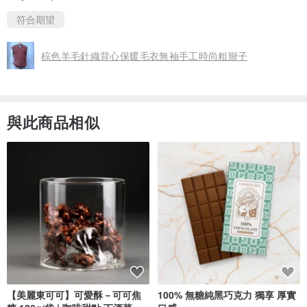
符合期望
棕色羊毛針織背心保暖毛衣無袖手工時尚粗辮子
與此商品相似
【美麗東可可】可愛酥－可可焦
100% 無糖純黑巧克力 獨享 厚實