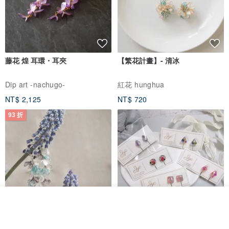
藤花 煌 耳環・耳夾
【繁花計畫】- 清冰
Dip art -nachugo-
紅花 hunghua
NT$ 2,125
NT$ 720
93 折
看其他商品
台北市
了解品牌
晶透紫藤花 垂墜樹脂/耳夾可
【療育時光】DIY製作2副
體驗