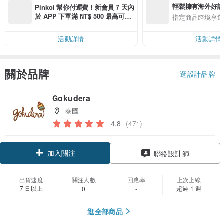
輕鬆擁有海外好
Pinkoi 幫你付運費！新會員 7 天內
於 APP 下單滿 NT$ 500 最高可折
指定商品跨境享
運費 NT$ 100
活動詳情
活動詳
關於品牌
逛設計品牌
Gokudera
泰國
4.8
(471)
加入關注
聯絡設計師
出貨速度
關注人數
回應率
上次上線
7 日以上
超過 1 週
0
-
逛全部商品