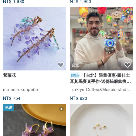
NT$ 1,980
NT$ 1,900
台北市
紫藤花
【台北】限量優惠-圖佳土
體驗
耳其馬賽克手作-送傳統服飾換裝
體驗
Turkiye Coffee&Mosaic studio土耳其咖啡與馬賽克燈工作坊
momoirokonpeito
NT$ 754
NT$ 920
免運