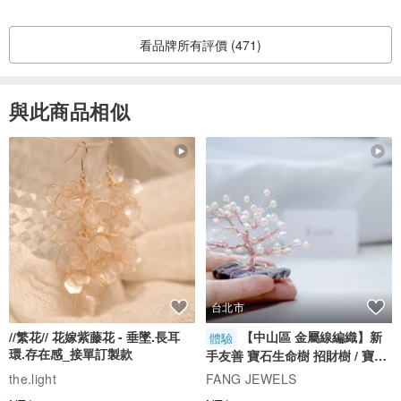
看品牌所有評價 (471)
與此商品相似
台北市
//繁花// 花嫁紫藤花 - 垂墜.長耳
【中山區 金屬線編織】新
體驗
環.存在感_接單訂製款
手友善 寶石生命樹 招財樹 / 寶石
自選
the.light
FANG JEWELS