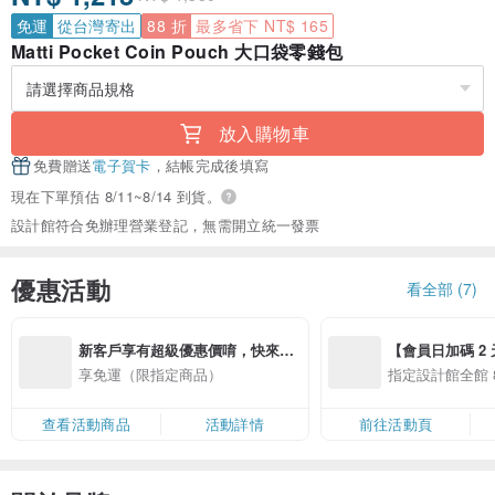
免運
從台灣寄出
88 折
最多省下 NT$ 165
Matti Pocket Coin Pouch 大口袋零錢包
放入購物車
免費贈送
電子賀卡
，結帳完成後填寫
現在下單預估 8/11~8/14 到貨。
設計館符合免辦理營業登記，無需開立統一發票
優惠活動
看全部 (7)
新客戶享有超級優惠價唷，快來關
【會員日加碼 2 天
注我領優惠卷~
8/10 精選設計限
享免運（限指定商品）
指定設計館全館 8
查看活動商品
活動詳情
前往活動頁