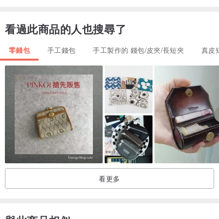
注意事項：
天然皮革會有自然紋理與痕跡，
看過此商品的人也搜尋了
這是真皮的象徵朋友們請不要介意。
零錢包
手工錢包
手工製作的 錢包/皮夾/長短夾
真皮
若日後商品有損壞
我們提供維修服務詳情請私訊IG
材質：
南美進口植物鞣革
合金五金（此款插鎖不是銅質）
尺寸資訊：
10 cm × 8cm × 3.5cm
看更多