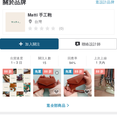
關於品牌
逛設計品牌
Matti 手工鞄
台灣
(0)
加入關注
聯絡設計師
出貨速度
關注人數
回應率
上次上線
1～3 日
1 天內
15
94%
88 折
免運
88 折
免運
88 折
88 折
逛全部商品