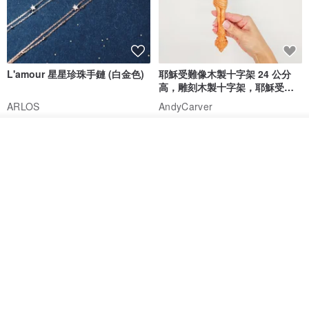
L'amour 星星珍珠手鏈 (白金色)
耶穌受難像木製十字架 24 公分
高，雕刻木製十字架，耶穌受難
像天主教十字架
ARLOS
AndyCarver
NT$ 4,641
NT$ 6,630
NT$ 1,560
放入購物車
免運
7 折
加入收藏
了解品牌
基督教婚禮禮物 桌上擺設 橄欖木
La Joie 藍月亮石閃耀項鏈 (玫瑰
雙層站立十字架 木製底座
金)