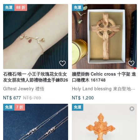
免運
88 折
免運
石榴石/唯一 小王子玫瑰花女生女
牆壁掛飾 Celtic cross 十字架 進
友女朋友情人節禮物禮盒手鍊B26
口橄欖木 161748
Holy Land blessing 來自聖地的祝福
Giftest Jewelry 禮悟
NT$ 677
NT$ 769
NT$ 1,200
免運
7 折
免運