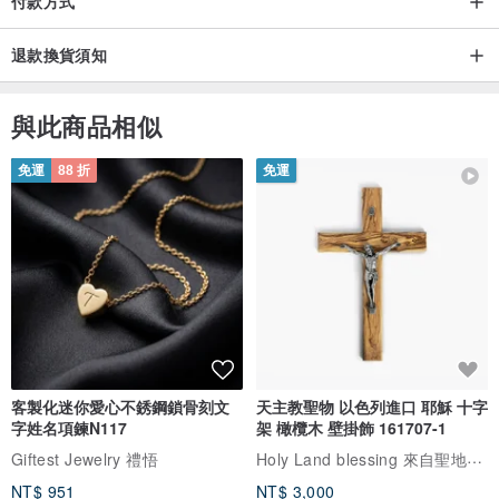
付款方式
退款換貨須知
與此商品相似
免運
88 折
免運
客製化迷你愛心不銹鋼鎖骨刻文
天主教聖物 以色列進口 耶穌 十字
字姓名項鍊N117
架 橄欖木 壁掛飾 161707-1
Holy Land blessing 來自聖地的祝福
Giftest Jewelry 禮悟
NT$ 951
NT$ 3,000