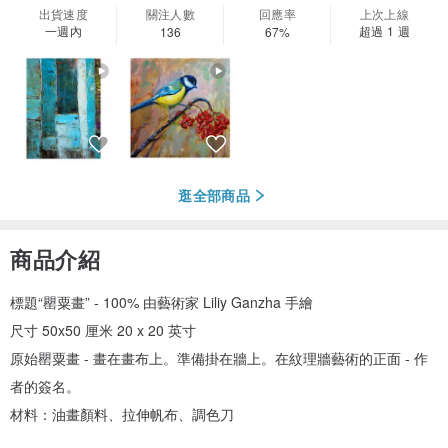
出貨速度
關注人數
回應率
上次上線
一週內
超過 1 週
136
67%
逛全部商品
商品介紹
標題“罌粟畫” - 100% 由藝術家 Liliy Ganzha 手繪
尺寸 50x50 厘米 20 x 20 英寸
原始罌粟畫 - 畫在畫布上。準備掛在牆上。在紋理牆藝術的正面 - 作
者的簽名。
材料：油畫顏料、拉伸帆布、調色刀