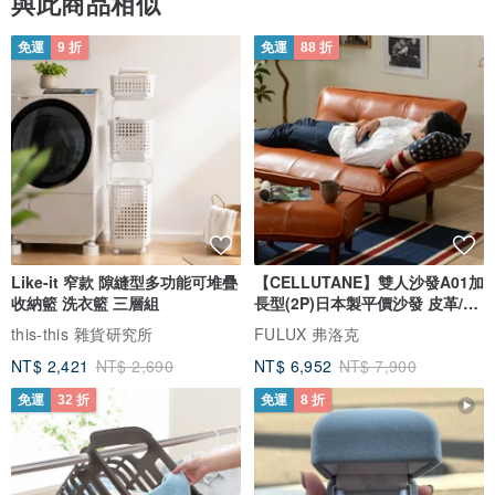
與此商品相似
免運
9 折
免運
88 折
Like-it 窄款 隙縫型多功能可堆疊
【CELLUTANE】雙人沙發A01加
收納籃 洗衣籃 三層組
長型(2P)日本製平價沙發 皮革/燈
芯絨
this-this 雜貨研究所
FULUX 弗洛克
NT$ 2,421
NT$ 2,690
NT$ 6,952
NT$ 7,900
免運
32 折
免運
8 折