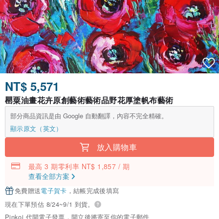
NT$ 5,571
罌粟油畫花卉原創藝術藝術品野花厚塗帆布藝術
部分商品資訊是由 Google 自動翻譯，內容不完全精確。
顯示原文（英文）
放入購物車
最高 3 期零利率 NT$ 1,857 / 期
查看全部方案
免費贈送
電子賀卡
，結帳完成後填寫
現在下單預估 8/24~9/1 到貨。
Pinkoi 代開電子發票，開立後將寄至你的電子郵件