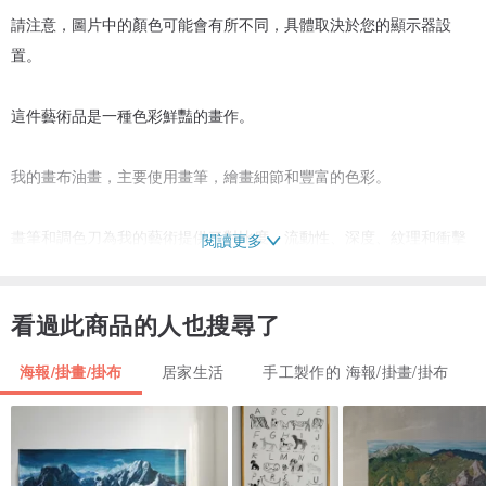
請注意，圖片中的顏色可能會有所不同，具體取決於您的顯示器設
置。
這件藝術品是一種色彩鮮豔的畫作。
我的畫布油畫，主要使用畫筆，繪畫細節和豐富的色彩。
畫筆和調色刀為我的藝術提供了對比度、流動性、深度、紋理和衝擊
閱讀更多
力的獨特組合。用刀實現的令人驚嘆的厚實質感比普通的毛筆劃更能
反射光線，給人一種美麗的動感，帶有微妙的亮點。
看過此商品的人也搜尋了
重要細節
海報/掛畫/掛布
居家生活
手工製作的 海報/掛畫/掛布
-不包括框架。圖片不加框！照片為設計示例，但不包括框架！
- 請注意，顯示的顏色可能因顯示器而異，但我保證顏色鮮豔。
航運：