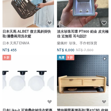
日本天馬 ALBET 復古風斜掛快
淡水珍珠耳環 PT900 鉑金 皮光極
取/層疊兩用洗衣籃
佳 近無瑕 耳勾設計
日本天馬TENMA
蘭佩軒 珍珠。手作輕珠寶
NT$ 455
NT$ 6,000
NT$ 7,500
9 折
免運
9 折
日本Like-it 可堆疊收納洗衣籃專
雙抽屜螢幕增高架(寬42CM) 收納