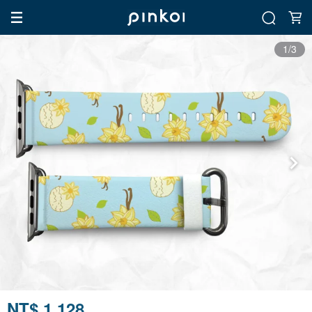
1/3
NT$ 1,128