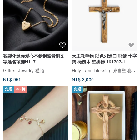
客製化迷你愛心不銹鋼鎖骨刻文
天主教聖物 以色列進口 耶穌 十字
字姓名項鍊N117
架 橄欖木 壁掛飾 161707-1
Holy Land blessing 來自聖地的祝福
Giftest Jewelry 禮悟
NT$ 951
NT$ 3,000
免運
88 折
免運