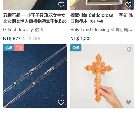
石榴石/唯一 小王子玫瑰花女生女
牆壁掛飾 Celtic cross 十字架 進
友女朋友情人節禮物禮盒手鍊B26
口橄欖木 161748
Holy Land blessing 來自聖地的祝福
Giftest Jewelry 禮悟
NT$ 677
NT$ 769
NT$ 1,200
免運
7 折
免運
L'amour 星星珍珠手鏈 (白金色)
耶穌受難像木製十字架 24 公分
高，雕刻木製十字架，耶穌受難
我要排隊
了解品牌
像天主教十字架
ARLOS
AndyCarver
NT$ 4,641
NT$ 6,630
NT$ 1,560