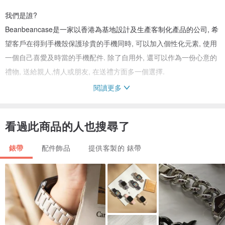
我們是誰?
Beanbeancase是一家以香港為基地設計及生產客制化產品的公司, 希
望客戶在得到手機殼保護珍貴的手機同時, 可以加入個性化元素, 使用
一個自己喜愛及時當的手機配件. 除了自用外, 還可以作為一份心意的
禮物, 送給親人,情人或朋友, 在送禮方面多一個選擇.
閱讀更多
為何選擇我們?
看過此商品的人也搜尋了
我們所有產品, 均在香港設計,生產及寄出, 所有產品寄出前會有嚴格的
質量監控程序, 所使用的油墨全由日本直接進口的環保油墨, 生產過程
錶帶
配件飾品
提供客製的 錶帶
中不會對環境做成污染.
如何購買?
我們分別有38mm / 40mm / 42mm / 44mm 的款式, 請選擇正確的尺
寸