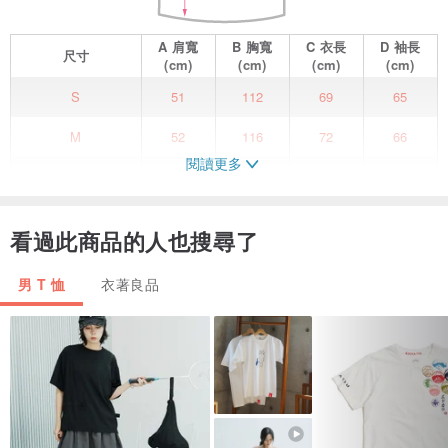
A
肩寬
B
胸寬
C
衣長
D
袖長
尺寸
(cm)
(cm)
(cm)
(cm)
S
51
112
69
65
M
52
116
72
66
閱讀更多
L
53
120
75
67
XL
54
124
78
68
看過此商品的人也搜尋了
男 T 恤
衣著良品