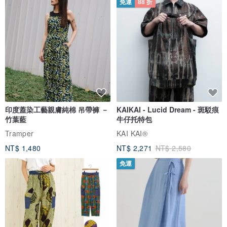
免運
88 折
印度蓋染工藝親膚純棉 吊帶褲 －
KAIKAI - Lucid Dream - 斑駁痕
竹葉藍
牛仔托特包
Tramper
KAI KAI®
NT$ 1,480
NT$ 2,271
NT$ 2,580
免運