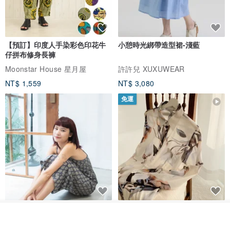
【預訂】印度人手染彩色印花牛
小憩時光綁帶造型裙-淺藍
仔拼布修身長褲
Moonstar House 星月屋
許許兒 XUXUWEAR
NT$ 1,559
NT$ 3,080
免運
印度蓋染工藝純棉 吊帶褲 連身褲
暈染印花白洋裝 外罩衫 復古洋裝
- 雪花灰
放入購物車
加入收藏
了解品牌