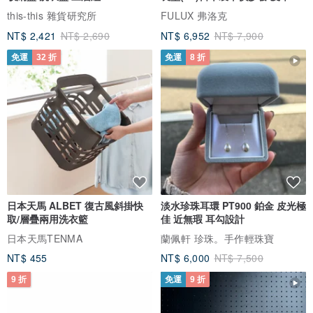
芯絨
this-this 雜貨研究所
FULUX 弗洛克
NT$ 2,421
NT$ 2,690
NT$ 6,952
NT$ 7,900
免運
32 折
免運
8 折
日本天馬 ALBET 復古風斜掛快
淡水珍珠耳環 PT900 鉑金 皮光極
取/層疊兩用洗衣籃
佳 近無瑕 耳勾設計
日本天馬TENMA
蘭佩軒 珍珠。手作輕珠寶
NT$ 455
NT$ 6,000
NT$ 7,500
9 折
免運
9 折