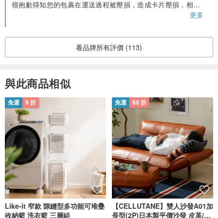
很抱歉得知您的包裹在運送過程被壓損，造成卡片壓損，相信
您應該很失望。
更多
設計館希望能修復這個缺失，由設計館安排寄出一張全新的卡
片給您 (會加強包裝+保護)，
麻煩您提供郵寄的地址，今日可安排包裹寄出，感謝您的諒
看品牌所有評價 (113)
解。
與此商品相似
免運
9 折
免運
88 折
Like-it 窄款 隙縫型多功能可堆疊
【CELLUTANE】雙人沙發A01加
收納籃 洗衣籃 三層組
長型(2P)日本製平價沙發 皮革/燈