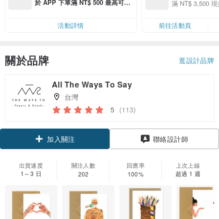
季】滿 NT$3500
於 APP 下單滿 NT$ 500 最高可折
滿 NT$ 3,500 現
50
運費 NT$ 100
50
活動詳情
前往活動頁
關於品牌
逛設計品牌
All The Ways To Say
台灣
5
(113)
加入關注
聯絡設計師
出貨速度
關注人數
回應率
上次上線
1～3 日
超過 1 週
202
100%