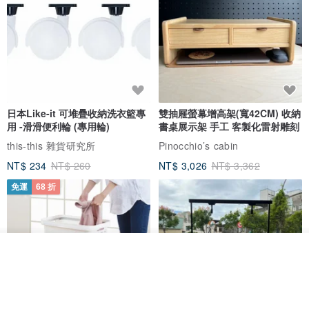
日本Like-it 可堆疊收納洗衣籃專
雙抽屜螢幕增高架(寬42CM) 收納
用 -滑滑便利輪 (專用輪)
書桌展示架 手工 客製化雷射雕刻
this-this 雜貨研究所
Pinocchio’s cabin
NT$ 234
NT$ 260
NT$ 3,026
NT$ 3,362
免運
68 折
放入購物車
加入收藏
了解品牌