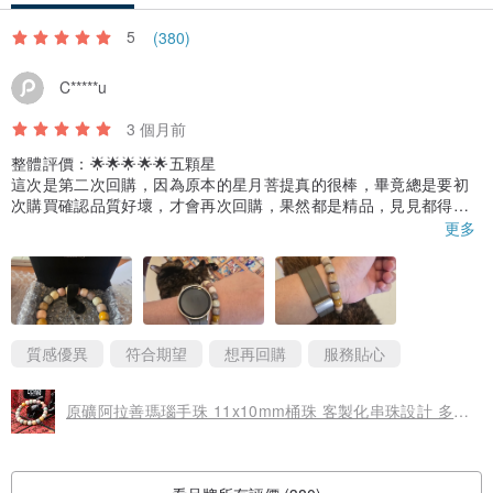
5
(380)
C*****u
3 個月前
整體評價：🌟🌟🌟🌟🌟五顆星
這次是第二次回購，因為原本的星月菩提真的很棒，畢竟總是要初
次購買確認品質好壞，才會再次回購，果然都是精品，見見都得
心！
更多
這次實拍，順道將我家胖妞貓（玳瑁）一起合影，阿拉善剛好很符
合我家的毛色🤣。平常我都是戴右手，但最近右手受傷，只好拍跟
手錶一起的實照。
這次因為桶珠是11×10偏大顆，所以19cm會很剛好，不像之前買的
星月比較鬆，供大家參照！
老樣子，運送快速，品質優良，價格合宜，其實還有很多心儀的物
質感優異
符合期望
想再回購
服務貼心
件，等下一筆閒置摳摳出現，再來回購，whatever,大推👍🏻👍🏻👍🏻👍🏻
👍🏻👍🏻
原礦阿拉善瑪瑙手珠 11x10mm桶珠 客製化串珠設計 多寶瑪瑙 手鍊