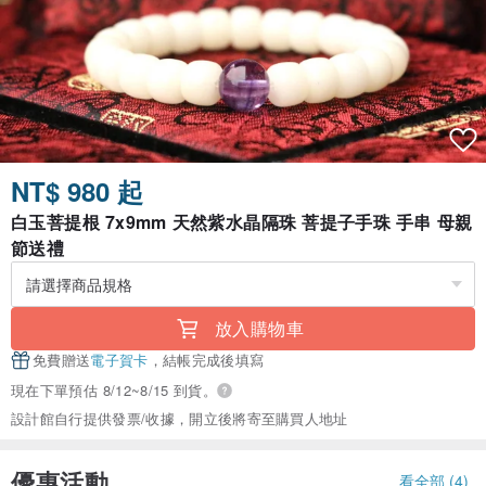
NT$ 980 起
白玉菩提根 7x9mm 天然紫水晶隔珠 菩提子手珠 手串 母親
節送禮
放入購物車
免費贈送
電子賀卡
，結帳完成後填寫
現在下單預估 8/12~8/15 到貨。
設計館自行提供發票/收據，開立後將寄至購買人地址
優惠活動
看全部 (4)