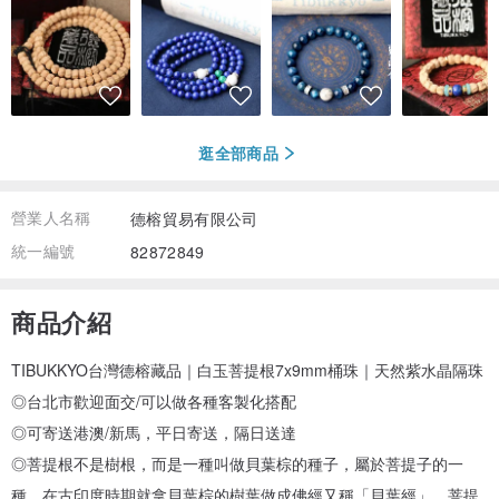
逛全部商品
營業人名稱
德榕貿易有限公司
統一編號
82872849
商品介紹
TIBUKKYO台灣德榕藏品｜白玉菩提根7x9mm桶珠｜天然紫水晶隔珠
◎台北市歡迎面交/可以做各種客製化搭配
◎可寄送港澳/新馬，平日寄送，隔日送達
◎菩提根不是樹根，而是一種叫做貝葉棕的種子，屬於菩提子的一
種，在古印度時期就拿貝葉棕的樹葉做成佛經又稱「貝葉經」。菩提