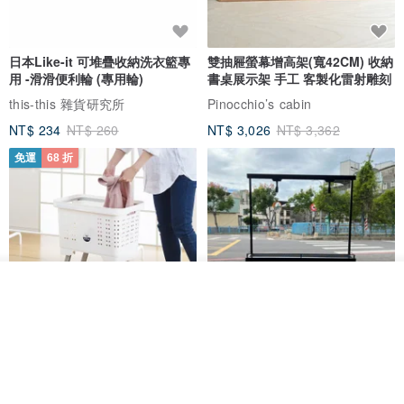
日本Like-it 可堆疊收納洗衣籃專
雙抽屜螢幕增高架(寬42CM) 收納
用 -滑滑便利輪 (專用輪)
書桌展示架 手工 客製化雷射雕刻
this-this 雜貨研究所
Pinocchio’s cabin
NT$ 234
NT$ 260
NT$ 3,026
NT$ 3,362
免運
68 折
放入購物車
加入收藏
了解品牌
日本squ+ SUN&WASSER可層疊
工業風_植物雙層展示層架/塊根/
置物洗衣籃-2入-多色可選
多肉植物/鐵網**歡迎客製**
日本squ+
銳龍工藝設計