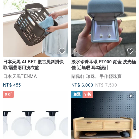
日本天馬 ALBET 復古風斜掛快
淡水珍珠耳環 PT900 鉑金 皮光極
取/層疊兩用洗衣籃
佳 近無瑕 耳勾設計
日本天馬TENMA
蘭佩軒 珍珠。手作輕珠寶
NT$ 455
NT$ 6,000
NT$ 7,500
9 折
免運
9 折