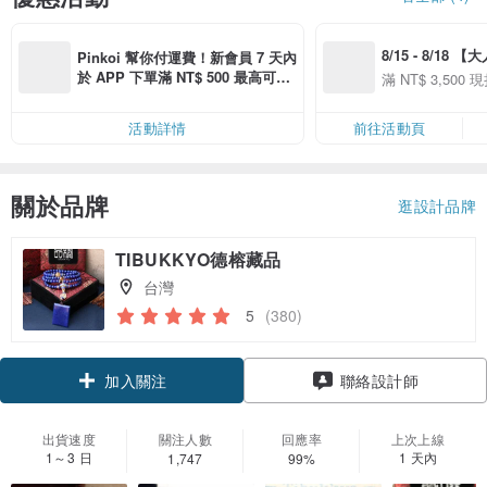
8/15 - 8/18 
Pinkoi 幫你付運費！新會員 7 天內
季】滿 NT$3500
於 APP 下單滿 NT$ 500 最高可折
滿 NT$ 3,500 現
50
運費 NT$ 100
50
活動詳情
前往活動頁
關於品牌
逛設計品牌
TIBUKKYO德榕藏品
台灣
5
(380)
加入關注
聯絡設計師
出貨速度
關注人數
回應率
上次上線
1～3 日
1 天內
1,747
99%