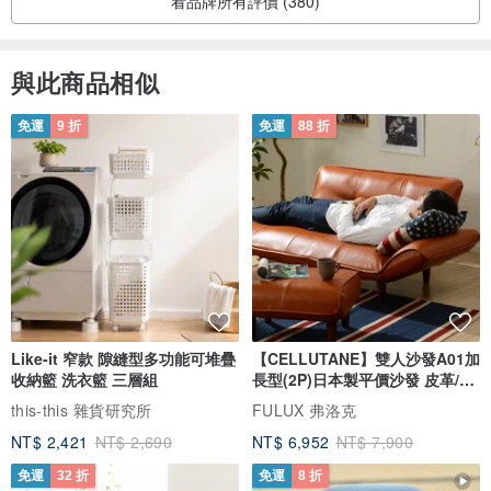
看品牌所有評價 (380)
與此商品相似
免運
9 折
免運
88 折
Like-it 窄款 隙縫型多功能可堆疊
【CELLUTANE】雙人沙發A01加
收納籃 洗衣籃 三層組
長型(2P)日本製平價沙發 皮革/燈
芯絨
this-this 雜貨研究所
FULUX 弗洛克
NT$ 2,421
NT$ 2,690
NT$ 6,952
NT$ 7,900
免運
32 折
免運
8 折