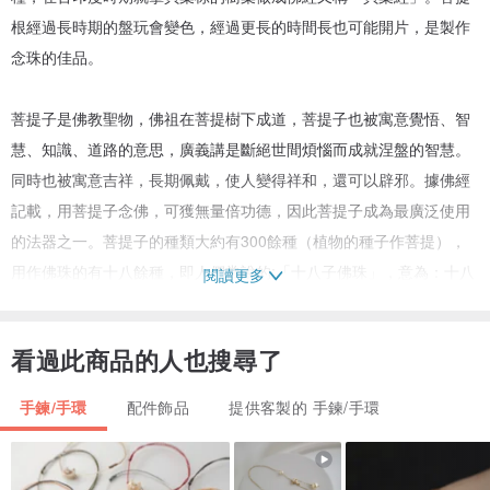
根經過長時期的盤玩會變色，經過更長的時間長也可能開片，是製作
念珠的佳品。
菩提子是佛教聖物，佛祖在菩提樹下成道，菩提子也被寓意覺悟、智
慧、知識、道路的意思，廣義講是斷絕世間煩惱而成就涅盤的智慧。
同時也被寓意吉祥，長期佩戴，使人變得祥和，還可以辟邪。據佛經
記載，用菩提子念佛，可獲無量倍功德，因此菩提子成為最廣泛使用
的法器之一。菩提子的種類大約有300餘種（植物的種子作菩提），
用作佛珠的有十八餘種，即人們常說的:「十八子佛珠」，意為：十八
閱讀更多
羅漢。其中以星月菩提、鳳眼菩提、金剛菩提、麒麟眼菩提為菩提界
的四大名珠。
看過此商品的人也搜尋了
手鍊/手環
配件飾品
提供客製的 手鍊/手環