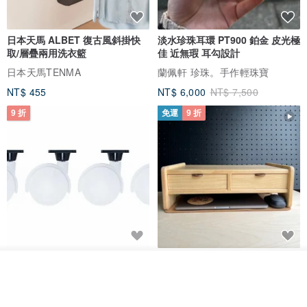
日本天馬 ALBET 復古風斜掛快
淡水珍珠耳環 PT900 鉑金 皮光極
取/層疊兩用洗衣籃
佳 近無瑕 耳勾設計
日本天馬TENMA
蘭佩軒 珍珠。手作輕珠寶
NT$ 455
NT$ 6,000
NT$ 7,500
9 折
免運
9 折
日本Like-it 可堆疊收納洗衣籃專
雙抽屜螢幕增高架(寬42CM) 收納
我要訂製
用 -滑滑便利輪 (專用輪)
書桌展示架 手工 客製化雷射雕刻
加入收藏
了解品牌
this-this 雜貨研究所
Pinocchio’s cabin