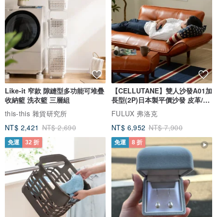
Like-it 窄款 隙縫型多功能可堆疊
【CELLUTANE】雙人沙發A01加
收納籃 洗衣籃 三層組
長型(2P)日本製平價沙發 皮革/燈
芯絨
this-this 雜貨研究所
FULUX 弗洛克
NT$ 2,421
NT$ 2,690
NT$ 6,952
NT$ 7,900
免運
32 折
免運
8 折