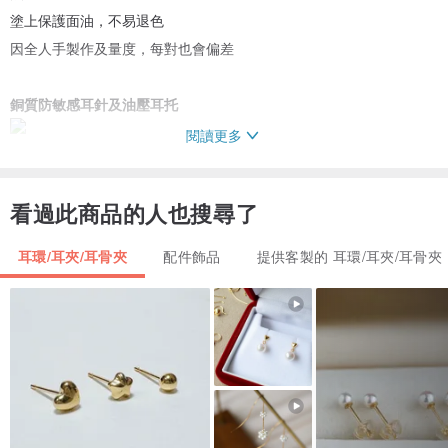
塗上保護面油，不易退色
因全人手製作及量度，每對也會偏差
銅質防敏感耳針及油壓耳托
閱讀更多
銅質防敏感耳夾
看過此商品的人也搜尋了
耳環/耳夾/耳骨夾
配件飾品
提供客製的 耳環/耳夾/耳骨夾
小保養
全人手製作關係，建議佩戴後可放回小卡上，令耳環保存得更好
飾品表面雖加上保護面油，但不建議沖涼及游泳時使用