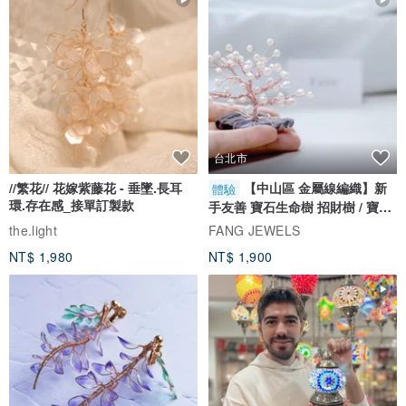
台北市
//繁花// 花嫁紫藤花 - 垂墜.長耳
【中山區 金屬線編織】新
體驗
環.存在感_接單訂製款
手友善 寶石生命樹 招財樹 / 寶石
自選
the.light
FANG JEWELS
NT$ 1,980
NT$ 1,900