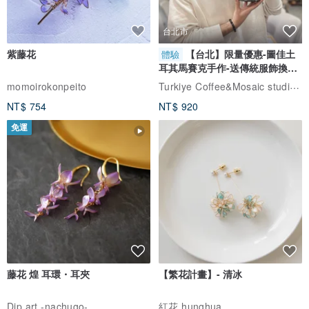
台北市
紫藤花
【台北】限量優惠-圖佳土
體驗
耳其馬賽克手作-送傳統服飾換裝
體驗
Turkiye Coffee&Mosaic studio土耳其咖啡與馬賽克燈工作坊
momoirokonpeito
NT$ 754
NT$ 920
免運
藤花 煌 耳環・耳夾
【繁花計畫】- 清冰
Dip art -nachugo-
紅花 hunghua