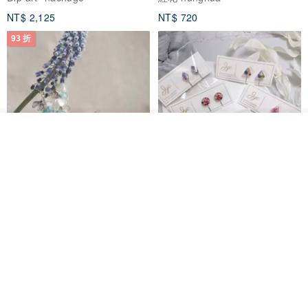
NT$ 2,125
NT$ 720
93 折
我要排隊
了解品牌
台北市
晶透紫藤花 垂墜樹脂/耳夾可
【療育時光】DIY製作2副
體驗
專屬UV膠乾燥花樹脂耳環 台北體
驗課程
KL珂蘿花設計
JYC.accessories
NT$ 1,292
NT$ 1,380
NT$ 1,150
免運