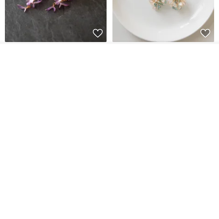
藤花 煌 耳環・耳夾
【繁花計畫】- 清冰
我要排隊
了解品牌
Dip art -nachugo-
紅花 hunghua
NT$ 2,125
NT$ 720
93 折
台北市
晶透紫藤花 垂墜樹脂/耳夾可
【療育時光】DIY製作2副
體驗
專屬UV膠乾燥花樹脂耳環 台北體