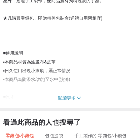
感外，透過手工製作，使商品擁有獨特溫潤的手感。
★凡購買零錢包，即贈精美包裝盒(送禮自用兩相宜)
■使用說明
▪本商品材質為油畫布&皮革
▪日久使用出現小擦痕，屬正常情況
▪本商品為防潑水/勿泡至水中(洗滌)
■尺寸
閱讀更多
▪ 長12 cm
▪ 高9 cm
看過此商品的人也搜尋了
▪ 厚度1.3 cm
(注意零錢包為手掌大小 / 下標前請確認尺寸)
零錢包/小錢包
包包提袋
手工製作的 零錢包/小錢包