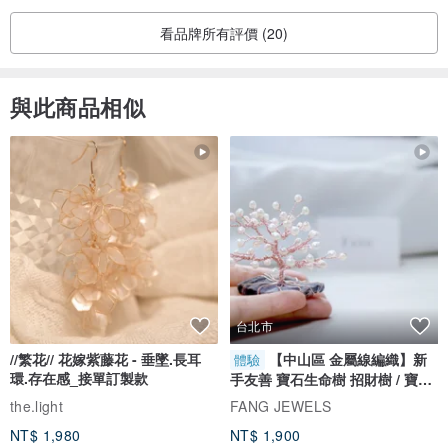
看品牌所有評價 (20)
與此商品相似
台北市
//繁花// 花嫁紫藤花 - 垂墜.長耳
【中山區 金屬線編織】新
體驗
環.存在感_接單訂製款
手友善 寶石生命樹 招財樹 / 寶石
自選
the.light
FANG JEWELS
NT$ 1,980
NT$ 1,900