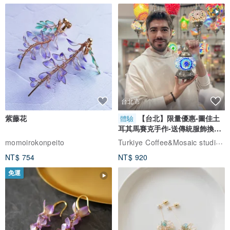
台北市
紫藤花
【台北】限量優惠-圖佳土
體驗
耳其馬賽克手作-送傳統服飾換裝
體驗
Turkiye Coffee&Mosaic studio土耳其咖啡與馬賽克燈工作坊
momoirokonpeito
NT$ 754
NT$ 920
免運