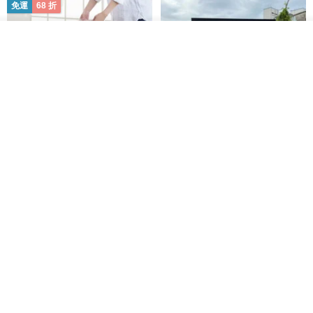
免運
68 折
我要訂製
加入收藏
了解品牌
日本squ+ SUN&WASSER可層疊
工業風_植物雙層展示層架/塊根/
置物洗衣籃-2入-多色可選
多肉植物/鐵網**歡迎客製**
日本squ+
銳龍工藝設計
NT$ 1,898
NT$ 2,790
NT$ 18,800
免運