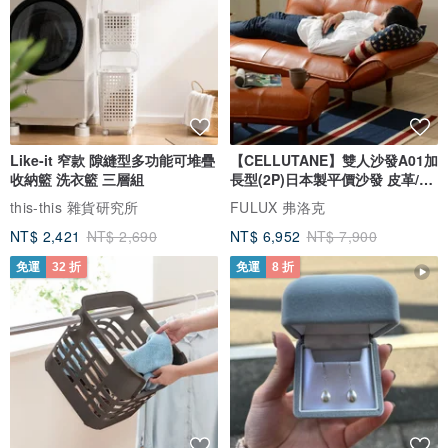
Like-it 窄款 隙縫型多功能可堆疊
【CELLUTANE】雙人沙發A01加
收納籃 洗衣籃 三層組
長型(2P)日本製平價沙發 皮革/燈
芯絨
this-this 雜貨研究所
FULUX 弗洛克
NT$ 2,421
NT$ 2,690
NT$ 6,952
NT$ 7,900
免運
32 折
免運
8 折