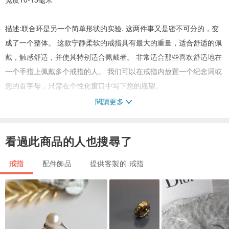
描述:联合环是另一个简单形状的实验. 这两件事又是密不可分的，变
成了一个整体。 这款宁静柔软的戒指具有最大的重量，适合舒适的佩
戴，触感舒适，并使其特别适合佩戴者。 非常适合那些喜欢舒适地在
一个手指上佩戴多个戒指的人。 我们可以在戒指内放置一个纪念词或
您的首字母，只需在个性化窗口中写下您的愿望。
閱讀更多
所有的产品都被我们在印度尼西亚旅行时收集的火山硫氧化，这使得
它们更加独特。 每个人都会在其中找到自己的东西。 舒适合身。 它
看過此商品的人也搜尋了
看起来很棒的手，单独和结合其他戒指，完美地补充彼此和你的形
象。 它将成为你形象的不显眼的亮点。
戒指
配件飾品
提供客製的 戒指
这枚戒指将根据您的尺寸定制，不会与这里显示的相同，但它将具有
相同的比例和外观。 这将是一个新的独特的戒指，因为它不能完美地
复制。 它只会为你做！
可用的个性化