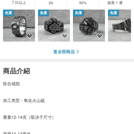
7 日以上
超過 1 週
24
50%
免運
免運
免運
免運
逛全部商品
商品介紹
联合戒指
加工类型：氧化火山硫
重量12-14克（取决于尺寸）
宽度10-13毫米