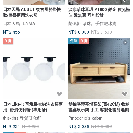
日本天馬 ALBET 復古風斜掛快
淡水珍珠耳環 PT900 鉑金 皮光極
取/層疊兩用洗衣籃
佳 近無瑕 耳勾設計
日本天馬TENMA
蘭佩軒 珍珠。手作輕珠寶
NT$ 455
NT$ 6,000
NT$ 7,500
9 折
免運
9 折
日本Like-it 可堆疊收納洗衣籃專
雙抽屜螢幕增高架(寬42CM) 收納
用 -滑滑便利輪 (專用輪)
書桌展示架 手工 客製化雷射雕刻
this-this 雜貨研究所
Pinocchio’s cabin
NT$ 234
NT$ 260
NT$ 3,026
NT$ 3,362