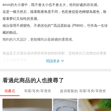
4mm的大小適中，既不會太小也不會太大，恰到好處的存在感。
這是一種天然石，隨著觀看角度不同，色彩會從藍色轉變為紫色，散
發著夢幻又知性的美麗。
戒台採用不易變色、不易劣化的**高品質鉑金 (Pt900)，可作為一生珍
藏的飾品。
簡約的六爪設計，更能襯托出藍錐礦的通透感。
無論是正式場合或休閒穿搭皆能輕鬆搭配，是犒賞自己或贈送給重要
之人的絕佳選擇。
閱讀更多
作為誕生石飾品，或作為招來好運的護身符也十分推薦。
此為數量限定販售，請務必把握機會。
看過此商品的人也搜尋了
・材質
坦桑石
耳環/耳夾/耳骨夾
提供客製的 耳環/耳夾/耳骨夾
- 鉑金 (PT900：鉑金純度為90%)、鉑金矽膠耳塞
- 藍錐礦：合計0.50ct、寶石尺寸約4mm、含台座尺寸約4.5mm！
(購買前請務必確認實際尺寸)