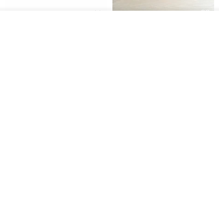
放入購物車
日本Like-it 可堆疊收納洗衣籃專
雙抽屜螢幕增高架(寬42CM) 收納
加入收藏
了解品牌
用 -滑滑便利輪 (專用輪)
書桌展示架 手工 客製化雷射雕刻
this-this 雜貨研究所
Pinocchio’s cabin
NT$ 234
NT$ 260
NT$ 3,026
NT$ 3,362
免運
68 折
日本squ+ SUN&WASSER可層疊
工業風_植物雙層展示層架/塊根/
置物洗衣籃-2入-多色可選
多肉植物/鐵網**歡迎客製**
日本squ+
銳龍工藝設計