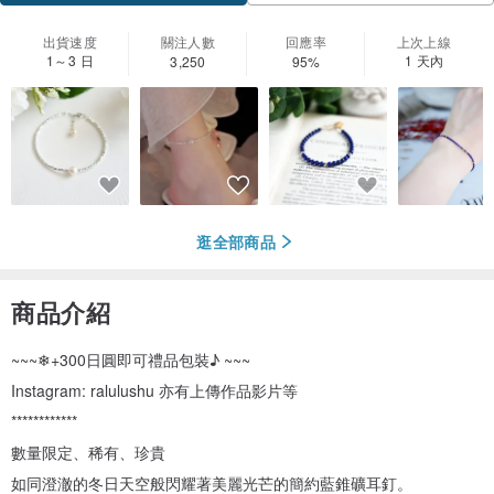
出貨速度
關注人數
回應率
上次上線
1～3 日
1 天內
3,250
95%
逛全部商品
商品介紹
~~~❄+300日圓即可禮品包裝♪ ~~~
Instagram: ralulushu 亦有上傳作品影片等
************
數量限定、稀有、珍貴
如同澄澈的冬日天空般閃耀著美麗光芒的簡約藍錐礦耳釘。