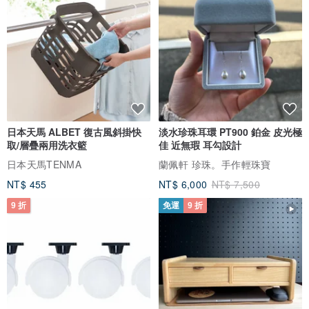
日本天馬 ALBET 復古風斜掛快
淡水珍珠耳環 PT900 鉑金 皮光極
取/層疊兩用洗衣籃
佳 近無瑕 耳勾設計
日本天馬TENMA
蘭佩軒 珍珠。手作輕珠寶
NT$ 455
NT$ 6,000
NT$ 7,500
9 折
免運
9 折