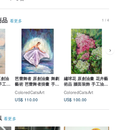
商品
1 / 4
看更多
原創油
芭蕾舞者 原創油畫 舞劇
繡球花 原創油畫 花卉藝
紫苑 油
手工油
藝術 芭蕾舞者掛畫 手工
術品 牆面裝飾 手工油畫
作品 藝
油畫 油畫原作
油畫原作
畫
ColoredCatsArt
ColoredCatsArt
ColoredC
US$ 110.00
US$ 100.00
US$ 100
似
看更多