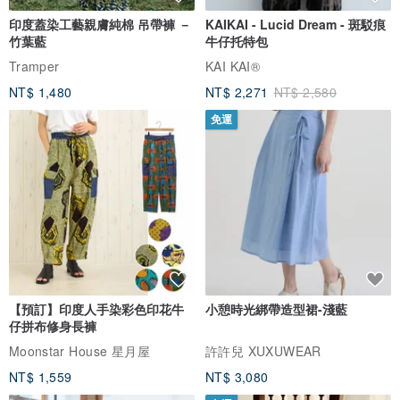
印度蓋染工藝親膚純棉 吊帶褲 －
KAIKAI - Lucid Dream - 斑駁痕
竹葉藍
牛仔托特包
Tramper
KAI KAI®
NT$ 1,480
NT$ 2,271
NT$ 2,580
免運
【預訂】印度人手染彩色印花牛
小憩時光綁帶造型裙-淺藍
仔拼布修身長褲
Moonstar House 星月屋
許許兒 XUXUWEAR
NT$ 1,559
NT$ 3,080