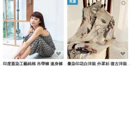
免運
印度蓋染工藝純棉 吊帶褲 連身褲
暈染印花白洋裝 外罩衫 復古洋裝
- 雪花灰
我要排隊
Tramper
Noir by Phoenix
了解品牌
NT$ 1,480
NT$ 1,480