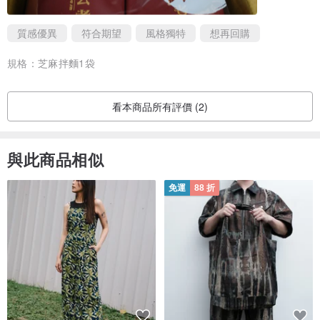
質感優異
符合期望
風格獨特
想再回購
規格：
芝麻拌麵1袋
看本商品所有評價 (2)
與此商品相似
免運
88 折