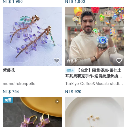
NT$ 1,980
NT$ 1,900
台北市
紫藤花
【台北】限量優惠-圖佳土
體驗
耳其馬賽克手作-送傳統服飾換裝
體驗
Turkiye Coffee&Mosaic studio土耳其咖啡與馬賽克燈工作坊
momoirokonpeito
NT$ 754
NT$ 920
免運