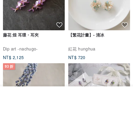
藤花 煌 耳環・耳夾
【繁花計畫】- 清冰
Dip art -nachugo-
紅花 hunghua
NT$ 2,125
NT$ 720
93 折
放入購物車
加入收藏
了解品牌
台北市
晶透紫藤花 垂墜樹脂/耳夾可
【療育時光】DIY製作2副
體驗