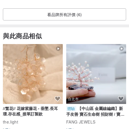
看品牌所有評價 (6)
與此商品相似
台北市
//繁花// 花嫁紫藤花 - 垂墜.長耳
【中山區 金屬線編織】新
體驗
環.存在感_接單訂製款
手友善 寶石生命樹 招財樹 / 寶石
自選
the.light
FANG JEWELS