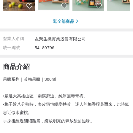
逛全部商品
營業人名稱
友聚生機實業股份有限公司
統一編號
54189796
商品介紹
果釀系列｜黃梅果釀｜300ml
•嚴選大高雄山區「兩溪廊道」純淨無毒青梅。
•梅子近八分熟時，表皮悄悄蛻變轉黃，迷人的梅香撲鼻而來，此時氣
息近似水蜜桃。
手採後經過細細熬煮，綻放明亮的奔放酸甜滋味。