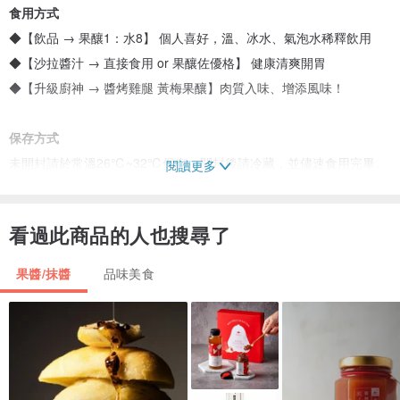
食用方式
◆【飲品 → 果釀1：水8】 個人喜好，溫、冰水、氣泡水稀釋飲用
◆【沙拉醬汁 → 直接食用 or 果釀佐優格】 健康清爽開胃
◆【升級廚神 → 醬烤雞腿 黃梅果釀】肉質入味、增添風味！
保存方式
未開封請於常溫26℃~32℃保存，開封後請冷藏，並儘速食用完畢。
閱讀更多
看過此商品的人也搜尋了
果醬/抹醬
品味美食