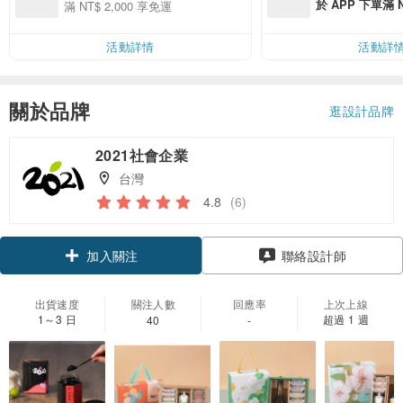
於 APP 下單滿 
滿 NT$ 2,000 享免運
運費 NT$ 100
活動詳情
活動詳
關於品牌
逛設計品牌
2021社會企業
台灣
4.8
(6)
加入關注
聯絡設計師
出貨速度
關注人數
回應率
上次上線
1～3 日
超過 1 週
40
-