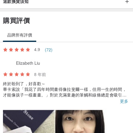
退款換貨須知
購買評價
品牌所有評價
4.9
(72)
Elizabeth Liu
8 年前
終於盼到了，好喜歡～
畢卡索說「我花了四年時間畫得像拉斐爾一樣，但用一生的時間，
才能像孩子一樣畫畫。」對於充滿童趣的筆觸和線條總是會吸引
我、也覺得難得，畢卡索這句話算是給了我解答。
更多
故意把她與都會穿著和強烈的色彩搭配，反而更突顯。