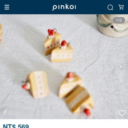
1/3
NT$ 569