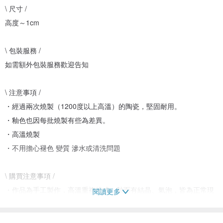
\ 尺寸 /
高度～1cm
\ 包裝服務 /
如需額外包裝服務歡迎告知
\ 注意事項 /
・經過兩次燒製（1200度以上高溫）的陶瓷，堅固耐用。
・釉色也因每批燒製有些為差異。
・高溫燒製
・不用擔心褪色 變質 滲水或清洗問題
\ 購買注意事項 /
・作品為手工製作，高溫重複燒成，釉面有結晶、氣泡，皆為正常現
閱讀更多
象
・有些微大小差異為正常現象