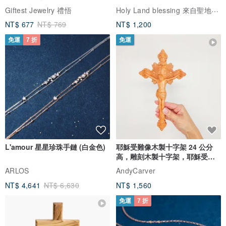
Holy Land blessing 來自聖地的祝福
Giftest Jewelry 禮悟
NT$ 677
NT$ 769
NT$ 1,200
免運
7 折
免運
L'amour 星星珍珠手鏈 (白金色)
耶穌受難像木製十字架 24 公分
高，雕刻木製十字架，耶穌受難
像天主教十字架
ARLOS
AndyCarver
NT$ 4,641
NT$ 6,630
NT$ 1,560
免運
7 折