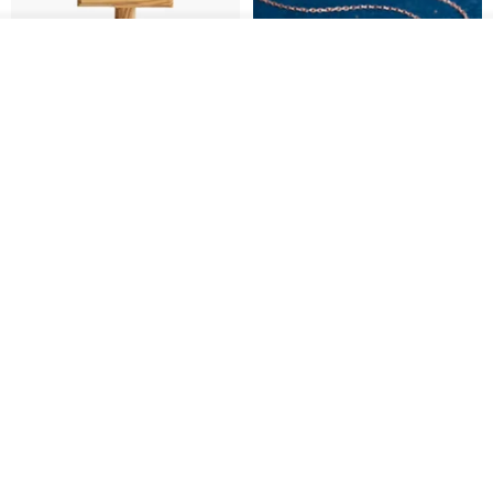
放入購物車
加入收藏
了解品牌
基督教婚禮禮物 桌上擺設 橄欖木
La Joie 藍月亮石閃耀項鏈 (玫瑰
雙層站立十字架 木製底座
金)
161711
Holy Land blessing 來自聖地的祝福
ARLOS
NT$ 899
NT$ 6,536
NT$ 9,336
免運