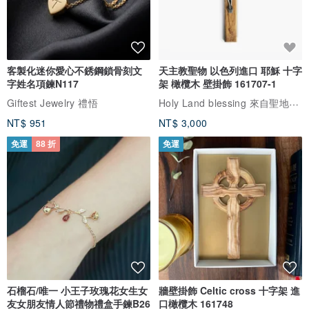
客製化迷你愛心不銹鋼鎖骨刻文
天主教聖物 以色列進口 耶穌 十字
字姓名項鍊N117
架 橄欖木 壁掛飾 161707-1
Holy Land blessing 來自聖地的祝福
Giftest Jewelry 禮悟
NT$ 951
NT$ 3,000
免運
88 折
免運
石榴石/唯一 小王子玫瑰花女生女
牆壁掛飾 Celtic cross 十字架 進
友女朋友情人節禮物禮盒手鍊B26
口橄欖木 161748