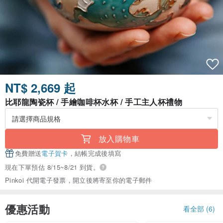
NT$ 2,669 起
比耶龍陶瓷杯 / 手繪咖啡杯水杯 / 手工主人杯禮物
放入購物車
免費贈送
電子賀卡
，結帳完成後填寫
現在下單預估 8/15~8/21 到貨。
Pinkoi 代開電子發票，開立後將寄至你的電子郵件
優惠活動
看全部 (6)