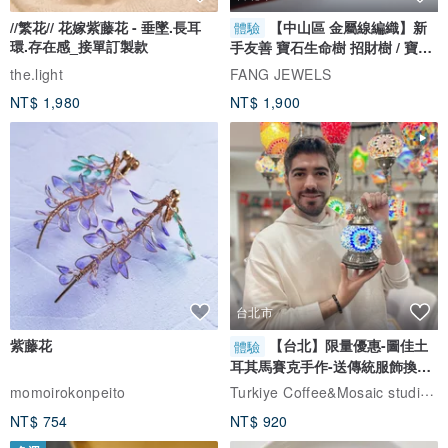
//繁花// 花嫁紫藤花 - 垂墜.長耳
【中山區 金屬線編織】新
體驗
環.存在感_接單訂製款
手友善 寶石生命樹 招財樹 / 寶石
自選
the.light
FANG JEWELS
NT$ 1,980
NT$ 1,900
台北市
紫藤花
【台北】限量優惠-圖佳土
體驗
耳其馬賽克手作-送傳統服飾換裝
體驗
Turkiye Coffee&Mosaic studio土耳其咖啡與馬賽克燈工作坊
momoirokonpeito
NT$ 754
NT$ 920