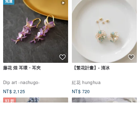
免運
藤花 煌 耳環・耳夾
【繁花計畫】- 清冰
Dip art -nachugo-
紅花 hunghua
NT$ 2,125
NT$ 720
93 折
放入購物車
加入收藏
了解品牌