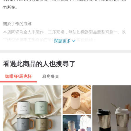
力所在。
關於手作的痕跡
本店陶瓷為全人手製作，工序繁複，無法如機器製品般整齊劃一。以
下情況皆屬手工陶瓷的正常現象，不列入瑕疵範疇：
閱讀更多
手工拉坯導致器型不夠正圓
手繪筆觸不均勻、深淺不一
看過此商品的人也搜尋了
縮釉、小針孔、微小裂痕（非結構性）
釉面小黑點、局部釉色不均
咖啡杯/馬克杯
廚房餐桌
兩隻器物無法完全一模一樣
我們珍視這些「不完美」，視其為手作的溫度與靈魂。
如偏好機器生產的整齊劃一，請謹慎下單。
關於孤品與售後
本店多數作品為孤品，售完即下架，不接受因個人喜好或手工痕跡提
出的退換貨。