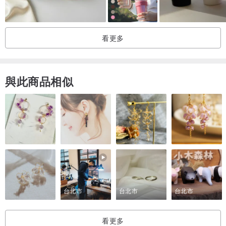
我們對工藝嚴格把關。如收到商品後發現重大結構性問題（如器物破
裂、嚴重影響使用），請於 簽收後 72 小時內 聯繫客服並提供照片，
看更多
我們將為您妥善處理。
關於出貨時效
與此商品相似
現貨商品將於 48 小時內 寄出。
因手工陶瓷產量低，部分作品需較長製作週期，我們將出貨時間設置
為 3-30 天 以防萬一。實際出貨以訂單狀態為準，如有延遲將主動與
您溝通。
如需作為贈禮，建議提前下單，為手作預留足夠時間。
關於使用與養護
陶瓷器物可正常使用，但建議避免驟冷驟熱，以延長使用壽命。
台北市
台北市
台北市
手繪釉下彩或釉上彩器物，請以軟布輕柔清洗，避免使用硬質刷具。
無論售前或售後，有任何與陶瓷相關的疑問，都歡迎隨時諮詢喵館
看更多
長。願涼貓燒的作品，為您的日常添一抹溫暖的顏色。