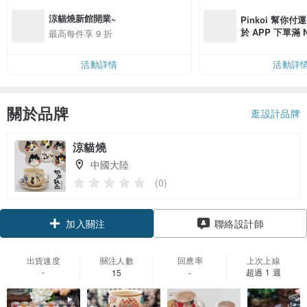
涼貓燒新館開業~
Pinkoi 幫你付
於 APP 下單滿 
最高每件享 9 折
運費 NT$ 100
活動詳情
活動詳
關於品牌
逛設計品牌
涼貓燒
中國大陸
(0)
領優惠券
聯絡設計師
加入關注
出貨速度
關注人數
回應率
上次上線
-
超過 1 週
15
-