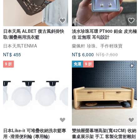
日本天馬 ALBET 復古風斜掛快
淡水珍珠耳環 PT900 鉑金 皮光極
取/層疊兩用洗衣籃
佳 近無瑕 耳勾設計
日本天馬TENMA
蘭佩軒 珍珠。手作輕珠寶
NT$ 455
NT$ 6,000
NT$ 7,500
9 折
免運
9 折
日本Like-it 可堆疊收納洗衣籃專
雙抽屜螢幕增高架(寬42CM) 收納
用 -滑滑便利輪 (專用輪)
書桌展示架 手工 客製化雷射雕刻