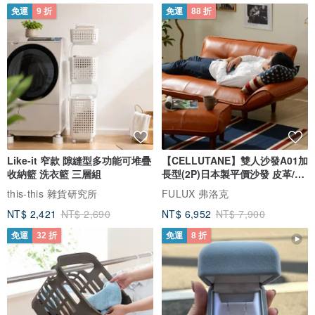
免運
9 折
免運
88 折
Like-it 窄款 隙縫型多功能可堆疊
【CELLUTANE】雙人沙發A01加
收納籃 洗衣籃 三層組
長型(2P)日本製平價沙發 皮革/燈
芯絨
this-this 雜貨研究所
FULUX 弗洛克
NT$ 2,421
NT$ 2,690
NT$ 6,952
NT$ 7,900
免運
32 折
免運
8 折