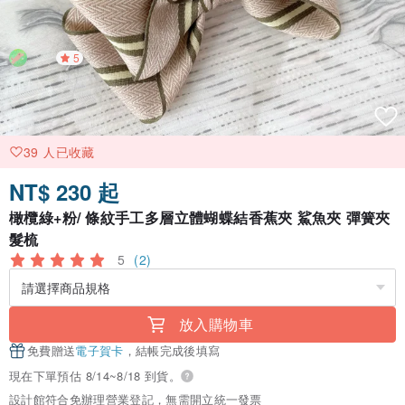
5
39 人已收藏
NT$ 230 起
橄欖綠+粉/ 條紋手工多層立體蝴蝶結香蕉夾 鯊魚夾 彈簧夾
髮梳
5
(2)
放入購物車
免費贈送
電子賀卡
，結帳完成後填寫
現在下單預估 8/14~8/18 到貨。
設計館符合免辦理營業登記，無需開立統一發票