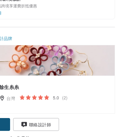
品跨境享運費折抵優惠
情
計品牌
餘生糸糸
5.0
(2)
台灣
聯絡設計師