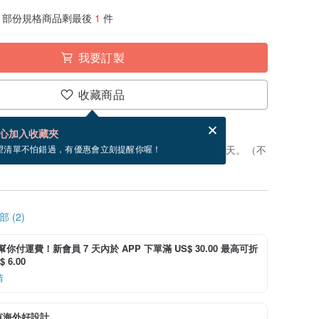
部份規格商品剩最後
1
件
我要訂製
收藏商品
賀卡，結帳完成後填寫
電子賀卡是什麼？
心加入收藏夾
製」。付款後，從開始製作到寄出商品為 3 個工作天。（不
望清單不怕錯過，有優惠會立刻提醒你喔！
 (2)
i 幫你付運費！新會員 7 天內於 APP 下單滿 US$ 30.00 最高可折
 6.00
情
有海外好設計