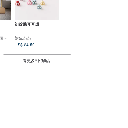
初綻貼耳耳環
坑坑 纏花 刺繡 金屬線飾品
餘生糸糸
US$ 24.50
看更多相似商品