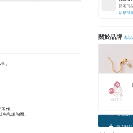
指定商
活動詳
關於品牌
逛設
K金。
行製作。
以先私訊詢問。
領優惠券