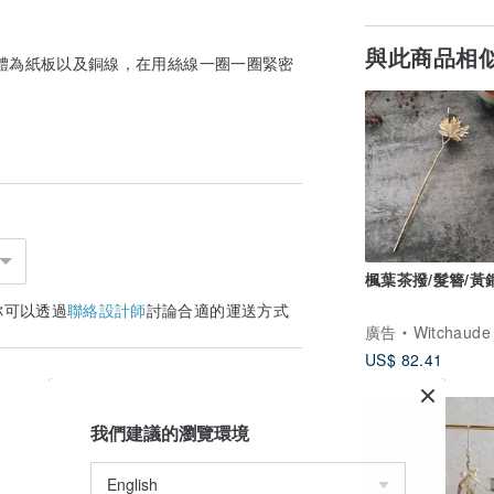
與此商品相
體為紙板以及銅線，在用絲線一圈一圈緊密
楓葉茶撥/髮簪/黃
你可以透過
聯絡設計師
討論合適的運送方式
廣告
Witchaude 巫
US$ 82.41
我們建議的瀏覽環境