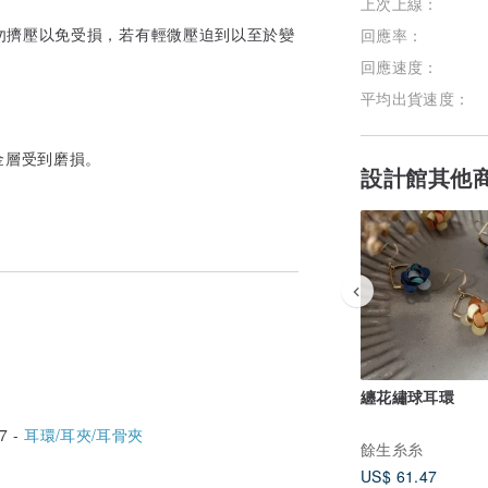
上次上線：
加入關注
勿擠壓以免受損，若有輕微壓迫到以至於變
回應率：
回應速度：
平均出貨速度：
金層受到磨損。
設計館其他
纏花繡球耳環
7 -
耳環/耳夾/耳骨夾
餘生糸糸
US$ 61.47