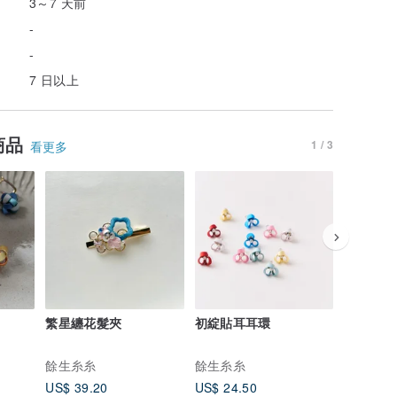
3～7 天前
-
-
7 日以上
商品
1 / 3
看更多
繁星纏花髮夾
初綻貼耳耳環
樁花戒指
餘生糸糸
餘生糸糸
餘生糸糸
US$ 39.20
US$ 24.50
US$ 39.