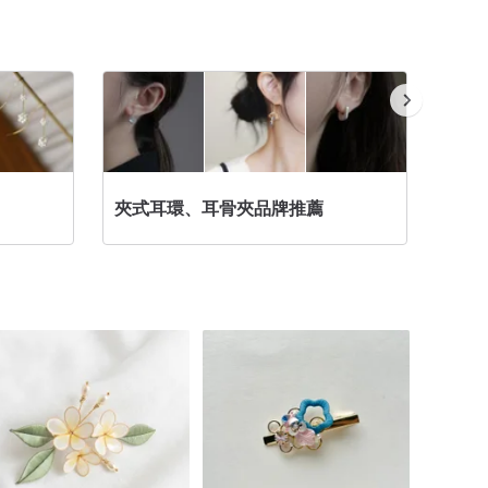
耳夾 T
夾式耳環、耳骨夾品牌推薦
類、款