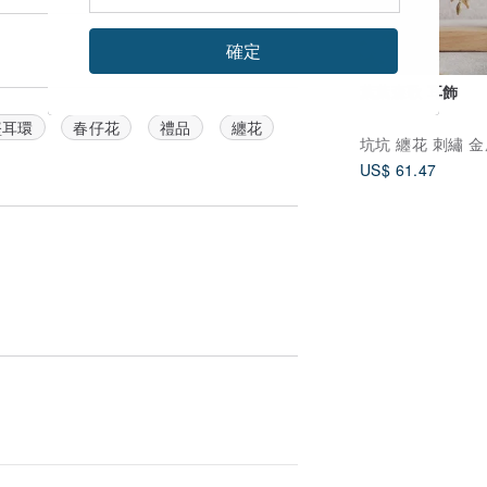
確定
葉葉森歌 耳飾
墜耳環
春仔花
禮品
纏花
US$ 61.47