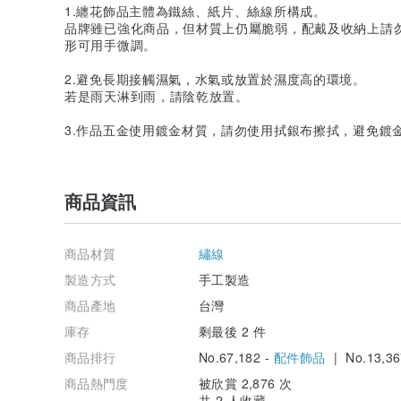
1.纏花飾品主體為鐵絲、紙片、絲線所構成。
品牌雖已強化商品，但材質上仍屬脆弱，配戴及收納上請
形可用手微調。
2.避免長期接觸濕氣，水氣或放置於濕度高的環境。
若是雨天淋到雨，請陰乾放置。
3.作品五金使用鍍金材質，請勿使用拭銀布擦拭，避免鍍
商品資訊
商品材質
繡線
製造方式
手工製造
商品產地
台灣
庫存
剩最後 2 件
商品排行
No.67,182 -
配件飾品
| No.13,36
商品熱門度
被欣賞 2,876 次
共 2 人收藏