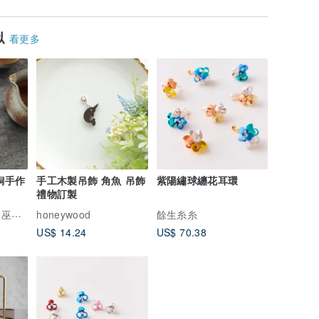
似
看更多
銅手作
手工木製吊飾 角魚 吊飾
紫陽繡球纏花耳環
禮物訂製
女奧達
honeywood
餘生糸糸
US$ 14.24
US$ 70.38