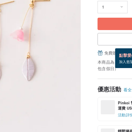
免費贈送電子
點擊愛
本商品為「接單訂
加入慾
包含假日）
優惠活動
看全部
Pinko
運費 US$
活動詳
輕鬆擁