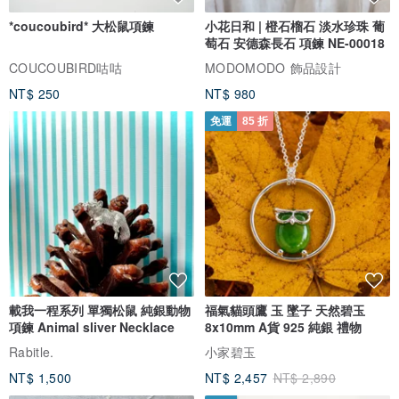
*coucoubird* 大松鼠項鍊
小花日和 | 橙石榴石 淡水珍珠 葡
萄石 安德森長石 項鍊 NE-00018
COUCOUBIRD咕咕
MODOMODO 飾品設計
NT$ 250
NT$ 980
免運
85 折
載我一程系列 單獨松鼠 純銀動物
福氣貓頭鷹 玉 墜子 天然碧玉
項鍊 Animal sliver Necklace
8x10mm A貨 925 純銀 禮物
Rabitle.
小家碧玉
NT$ 1,500
NT$ 2,457
NT$ 2,890