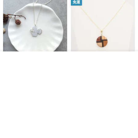
免運
放入購物車
加入收藏
了解品牌
淘氣小松鼠925純銀項鍊
FOSSIL SERIES 圓形項鍊
micasa.no56
白谷工房
NT$ 1,180
NT$ 1,866
免運
88 折