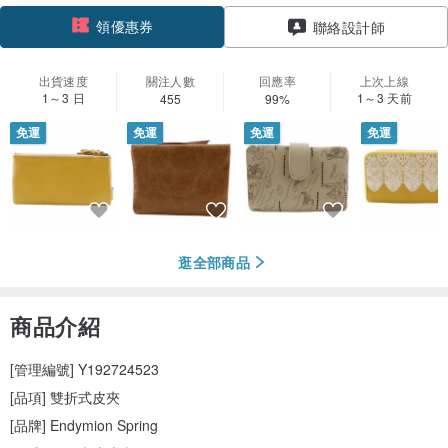
聯絡設計師
加入關注
出貨速度
關注人數
回應率
上次上線
1～3 日
1～3 天前
455
99%
免運
免運
免運
免運
逛全部商品
商品介紹
[管理編號] Y192724523
[品項] 雙折式皮夾
[品牌] Endymion Spring