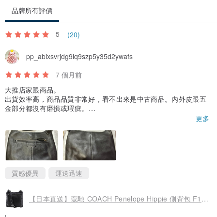
品牌所有評價
5
(20)
pp_abixsvrjdg9lq9szp5y35d2ywafs
7 個月前
大推店家跟商品。
出貨效率高，商品品質非常好，看不出來是中古商品。內外皮跟五
金部分都沒有磨損或瑕疵。
But, 額外被EZ Way海關實名制課了台幣400多的稅金&關務業者代
更多
墊費用又400多，一共800多。繳了錢大概一個多小時就收到商品
了。不知道稅金跟費用是不是按照商品價值計算的⋯
質感優異
運送迅速
【日本直送】蔻馳 COACH Penelope Hippie 側背包 F14679 牛皮 黑色 女性【二手】