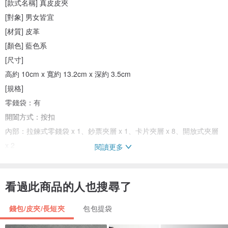
[款式名稱] 真皮皮夾
[對象] 男女皆宜
[材質] 皮革
[顏色] 藍色系
[尺寸]
高約 10cm x 寬約 13.2cm x 深約 3.5cm
[規格]
零錢袋：有
開闔方式：按扣
內部：拉鍊式零錢袋 x 1、鈔票夾層 x 1、卡片夾層 x 8、開放式夾層
x 2
閱讀更多
[配件]
看過此商品的人也搜尋了
防塵袋、外盒
錢包/皮夾/長短夾
包包提袋
[品況]