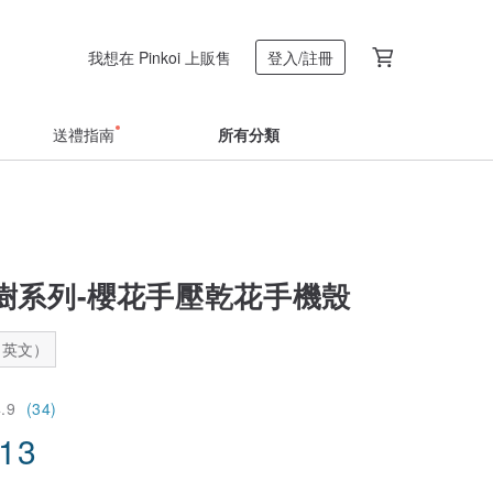
我想在 Pinkoi 上販售
登入/註冊
送禮指南
所有分類
樹系列-櫻花手壓乾花手機殼
：英文）
4.9
(34)
.13