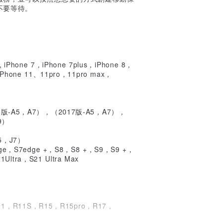
不要等待。
us，iPhone 7，iPhone 7plus，iPhone 8，
iPhone 11、11pro，11pro max，
6版-A5，A7），（2017版-A5，A7），
9）
5，J7）
e，S7edge +，S8，S8 +，S9，S9 +，
ltra，S21 Ultra Max
1，R11S，R15，R15pro，R17，