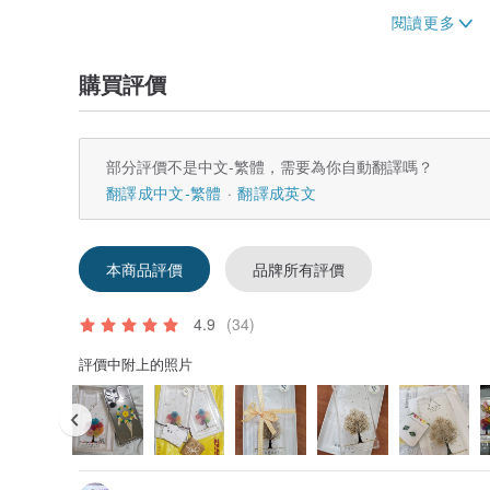
華為：
P系列：P9，P9lite，P9 +，P10，P10lite，P10 +，P20
P30lite，P40，P40pro，P40lite
購買評價
MATE系列：Mate 7，8，9，9pro，Mate S，Mate 10，M
Mate30，30Pro，Mate 40，40Pro
體內：V5 / V5s，V5 +，V7，V7plus，V11，V11i
部分評價不是中文-繁體，需要為你自動翻譯嗎？
馬來西亞手工製作，充滿愛意
翻譯成中文-繁體
翻譯成英文
本商品評價
品牌所有評價
4.9
(34)
評價中附上的照片