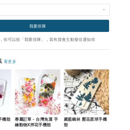
我要排隊
，你可以按「我要排隊」，當有貨會主動發信通知你
似
看更多
手機殼
專屬訂單 - 台灣免運 手
藏藍幽林 壓花星球手機
繪動物X押花手機殼
殼