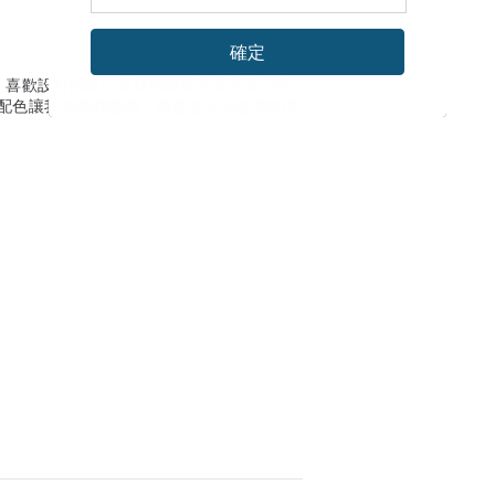
確定
，喜歡設計師耐心跟我溝通寫的文字跟小插
配色讓我挑喜歡哪個，插畫也是雖然價格很