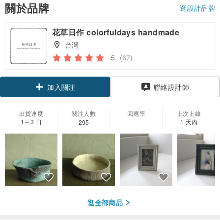
關於品牌
逛設計品牌
花草日作 colorfuldays handmade
台灣
5
(67)
加入關注
聯絡設計師
出貨速度
關注人數
回應率
上次上線
1～3 日
1 天內
295
-
逛全部商品