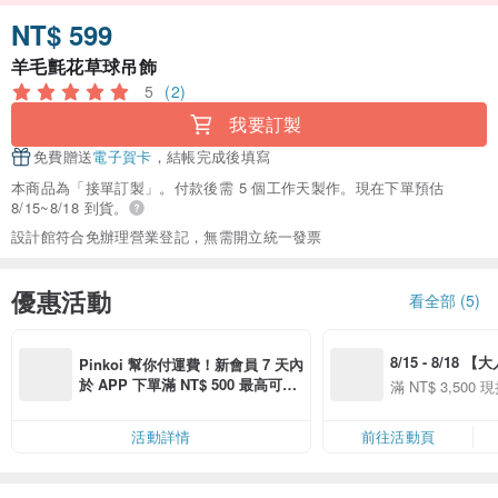
NT$ 599
羊毛氈花草球吊飾
5
(2)
我要訂製
免費贈送
電子賀卡
，結帳完成後填寫
本商品為「接單訂製」。付款後需 5 個工作天製作。現在下單預估
8/15~8/18 到貨。
設計館符合免辦理營業登記，無需開立統一發票
優惠活動
看全部 (5)
8/15 - 8/18 
Pinkoi 幫你付運費！新會員 7 天內
季】滿 NT$3500
於 APP 下單滿 NT$ 500 最高可折
滿 NT$ 3,500 現
50
運費 NT$ 100
50
活動詳情
前往活動頁