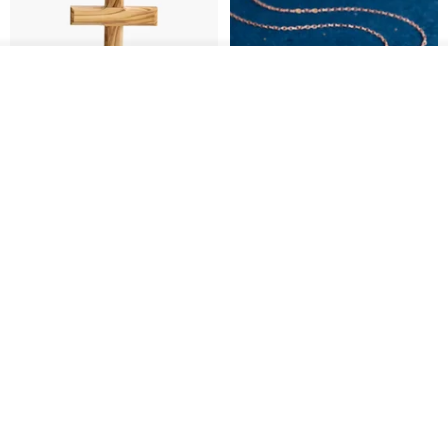
我要訂製
加入收藏
了解品牌
基督教婚禮禮物 桌上擺設 橄欖木
La Joie 藍月亮石閃耀項鏈 (玫瑰
雙層站立十字架 木製底座
金)
161711
Holy Land blessing 來自聖地的祝福
ARLOS
NT$ 899
NT$ 6,536
NT$ 9,336
免運