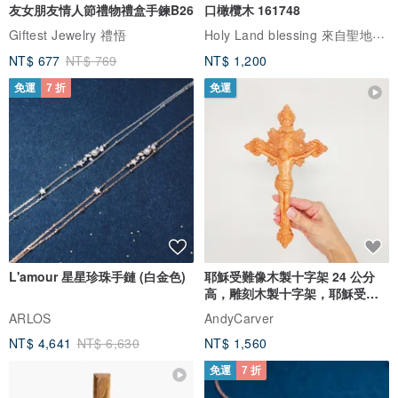
友女朋友情人節禮物禮盒手鍊B26
口橄欖木 161748
Holy Land blessing 來自聖地的祝福
Giftest Jewelry 禮悟
NT$ 677
NT$ 769
NT$ 1,200
免運
7 折
免運
L'amour 星星珍珠手鏈 (白金色)
耶穌受難像木製十字架 24 公分
高，雕刻木製十字架，耶穌受難
像天主教十字架
ARLOS
AndyCarver
NT$ 4,641
NT$ 6,630
NT$ 1,560
免運
7 折