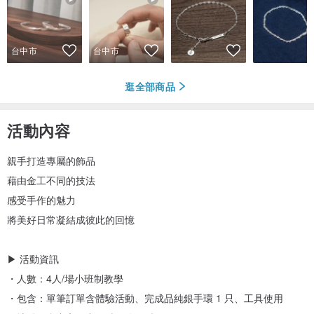
台中市
台中市
逛全部商品
活動內容
親手打造專屬的飾品
藉由金工不同的技法
感受手作的魅力
將美好日常凝結成彼此的回憶
▶ 活動資訊
・人數：4人/場小班制教學
・包含：單筆訂單含體驗活動、完成品純銀手環 1 只、工具使用