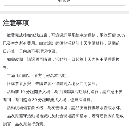
注意事項
・繳費完成後如無法出席，可透過訂單系統申請退款，酌收票價 30%
已發生之所有費用。由於設計師須於活動前十天準備材料，活動前一
日起算十天內恕不受理退換票。
・如需改期，請退票再購票，活動前一日起算十天內恕不受理退換
票。
・年滿 12 歲以上者方可報名本活動。
・限購票者參與，未購票者不得陪同入場及共同參與。
・活動前 10 分鐘開放入場，為了讓體驗活動順利進行，請注意不要
遲到，遲到超過 30 分鐘即無法入場，也無法退費。
・活動現場備有飲水機，為友善環境，請品友自行攜帶水壺或水杯。
・品友應遵守活動場地規則及配合現場講師指示，若有違反因而造成
損害，品友應自行負責。