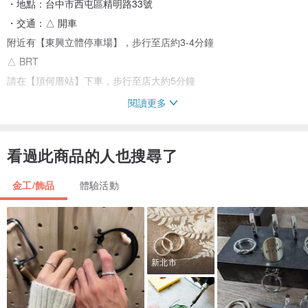
・地點：台中市西屯區精明路33號
・交通：△ 開車
附近有【東興立體停車場】，步行至店約3-4分鐘
△ BRT
請在【頂何厝站】下車，步行至店大約5分鐘
閱讀更多
▶ 購票須知
・票種說明
看過此商品的人也搜尋了
。體驗售價NT$ 2790 (一人)
金工/飾品
體驗活動
・售票細則
。購票後，Daz.work會站內信提供購票成功證明，不會寄送實體票
券。活動當日請至報到處出示站內信後入場。
新北市