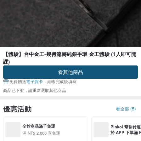
【體驗】台中金工-幾何流轉純銀手環 金工體驗 (1人即可開
課)
看其他商品
免費贈送
電子賀卡
，結帳完成後填寫
商品已下架，請重新選取其他商品
優惠活動
看全部 (5)
全館商品滿千免運
Pinkoi 幫你付
於 APP 下單滿 
滿 NT$ 2,000 享免運
運費 NT$ 100