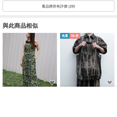
看品牌所有評價 (29)
與此商品相似
免運
88 折
印度蓋染工藝親膚純棉 吊帶褲 －
KAIKAI - Lucid Dream - 斑駁痕
看其他商品
竹葉藍
牛仔托特包
了解品牌
Tramper
KAI KAI®
NT$ 1,480
NT$ 2,271
NT$ 2,580