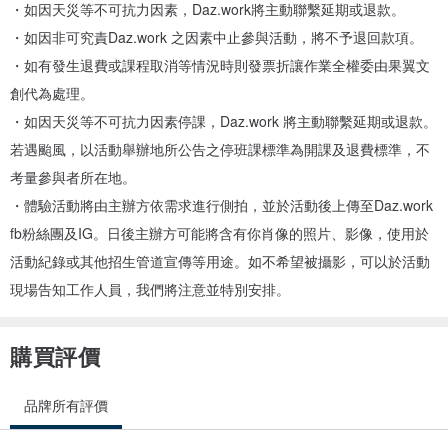
・如因天災等不可抗力因素，Daz.work將主動聯繫延期或退款。
・如因非可究責Daz.work 之因素中止參與活動，將不予退回款項。
・如有發生退費或課程取消等情況時則發票折讓作業全權委由果翼文
創代為處理。
・如因天災等不可抗力因素停課，Daz.work 將主動聯繫延期或退款。
若遇颱風，以活動舉辦地所公告之停班課標準為開課及退費標準，不
考量參與者所在地。
・體驗活動將由主辦方依需求進行側拍，並於活動後上傳至Daz.work
fb粉絲團及IG。日後主辦方可能將含有你肖像的照片、影像，使用於
活動紀錄或其他招生管道宣傳等用途。如不希望被攝影，可以於活動
現場告知工作人員，我們將注意並特別安排。
購買評價
品牌所有評價