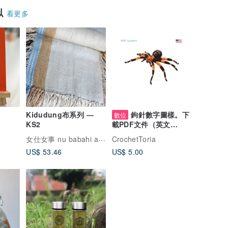
似
看更多
Kidudung布系列 —
鉤針數字圖樣。下
數位
KS2
載PDF文件（英文
版）。花園蜘蛛。
女仕女事 nu babahi a demak
CrochetToria
US$ 53.46
US$ 5.00