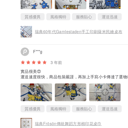
質感優異
風格獨特
服務貼心
運送迅速
瑞典60年代Gamlestaden手工印刷薩米民繪桌布
F***g
3 年前
實品很美😍
運送速度很快，商品包裝嚴謹，再加上手寫小卡傳達了選物
質感優異
風格獨特
服務貼心
運送迅速
瑞典Frösön傳統舞蹈方形棉印花桌巾