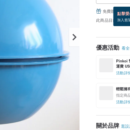
免費贈送電子
點擊愛
此商品目前沒現貨
加入慾
優惠活動
看全部
Pinko
運費 US$
活動詳
輕鬆擁
指定商
活動詳
關於品牌
逛設