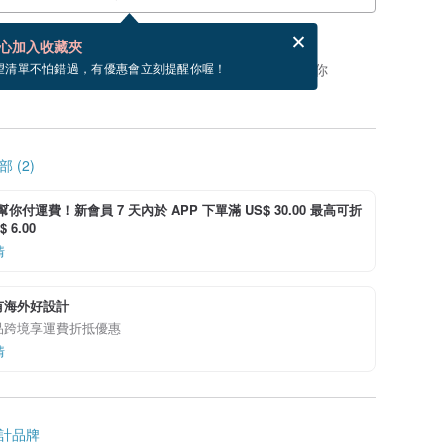
賀卡，結帳完成後填寫
電子賀卡是什麼？
心加入收藏夾
，你可以按「我要排隊」，當有貨會主動發信通知你
望清單不怕錯過，有優惠會立刻提醒你喔！
 (2)
i 幫你付運費！新會員 7 天內於 APP 下單滿 US$ 30.00 最高可折
 6.00
情
有海外好設計
品跨境享運費折抵優惠
情
計品牌