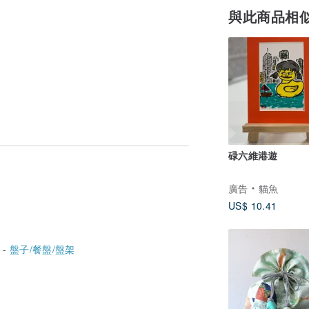
與此商品相
碌六維港遊
廣告
貓魚
US$ 10.41
 -
盤子/餐盤/盤架