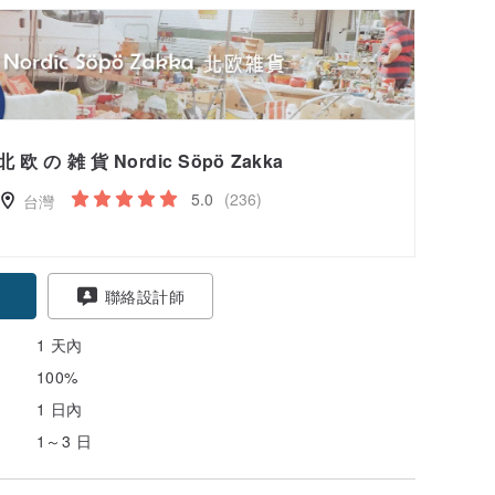
北 欧 の 雑 貨 Nordic Söpö Zakka
5.0
(236)
台灣
聯絡設計師
1 天內
100%
1 日內
1～3 日