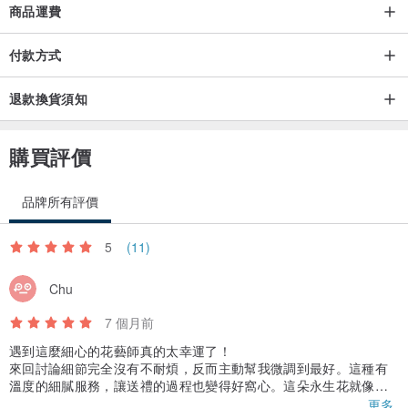
商品運費
購買須知
付款方式
◎ 乾燥永生花源於自然花草處理而成，每朵花葉的色調姿態不盡相
同，手工製作下會依照花葉姿態調整最適合的位置，故不會有完全相
退款換貨須知
同之作品，亦沒有完全無暇的花，若會介意者須審慎下單。
◎ 作品原則上會使用介紹中提到的花材製作，若因市場因素無法取
購買評價
得，設計師將根據實際情況進行適當的花材調整與替換。
◎ 由於螢幕顯示設定和拍攝光線的影響，商品顏色可能與圖片略有不
品牌所有評價
同，團隊盡力呈現最接近的效果，但最終請以實物顏色為準。
◎ 客制化無法退款。
5
(11)
◎ 花材為自然消耗品，若為單純使用無發生效能上之損害時不在法令
Chu
規範之保固範圍內。
7 個月前
遇到這麼細心的花藝師真的太幸運了！
來回討論細節完全沒有不耐煩，反而主動幫我微調到最好。這種有
溫度的細膩服務，讓送禮的過程也變得好窩心。這朵永生花就像我
們的友情一樣，被溫柔地珍藏著。🌹
更多