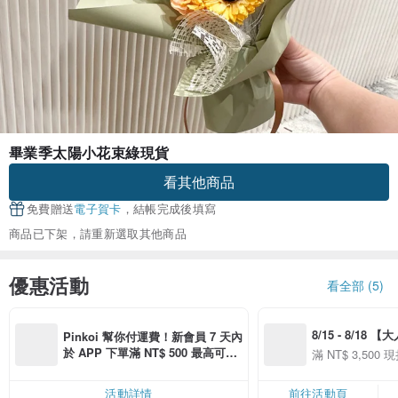
畢業季太陽小花束綠現貨
看其他商品
免費贈送
電子賀卡
，結帳完成後填寫
商品已下架，請重新選取其他商品
優惠活動
看全部 (5)
8/15 - 8/18 
Pinkoi 幫你付運費！新會員 7 天內
季】滿 NT$3500
於 APP 下單滿 NT$ 500 最高可折
滿 NT$ 3,500 現
50
運費 NT$ 100
50
活動詳情
前往活動頁