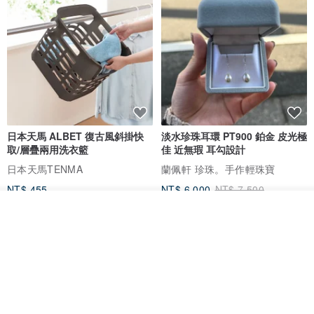
日本天馬 ALBET 復古風斜掛快
淡水珍珠耳環 PT900 鉑金 皮光極
取/層疊兩用洗衣籃
佳 近無瑕 耳勾設計
日本天馬TENMA
蘭佩軒 珍珠。手作輕珠寶
NT$ 455
NT$ 6,000
NT$ 7,500
看其他商品
9 折
免運
9 折
了解品牌