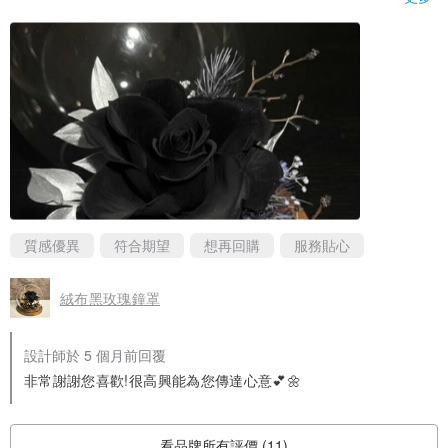
質感優異
符合期望
想再回購
服務貼心
絨布黑玫瑰鐘罩
設計師於 5 個月前回覆
非常謝謝您喜歡!很高興能為您傳達心意💕🌼
看品牌所有評價 (11)