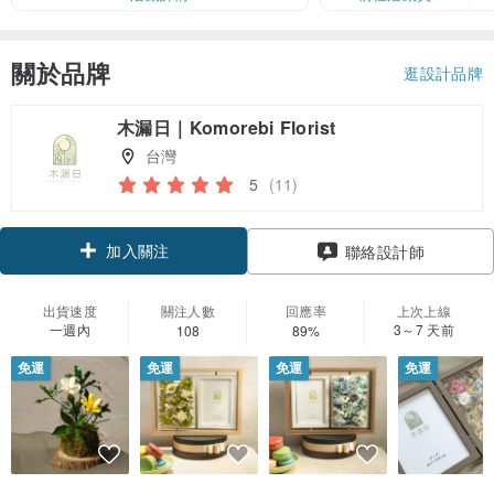
關於品牌
逛設計品牌
木漏日｜Komorebi Florist
台灣
5
(11)
加入關注
聯絡設計師
出貨速度
關注人數
回應率
上次上線
一週內
3～7 天前
108
89%
免運
免運
免運
免運