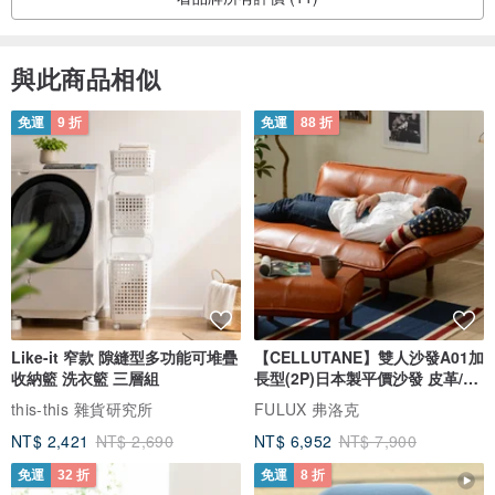
與此商品相似
免運
9 折
免運
88 折
Like-it 窄款 隙縫型多功能可堆疊
【CELLUTANE】雙人沙發A01加
收納籃 洗衣籃 三層組
長型(2P)日本製平價沙發 皮革/燈
芯絨
this-this 雜貨研究所
FULUX 弗洛克
NT$ 2,421
NT$ 2,690
NT$ 6,952
NT$ 7,900
免運
32 折
免運
8 折