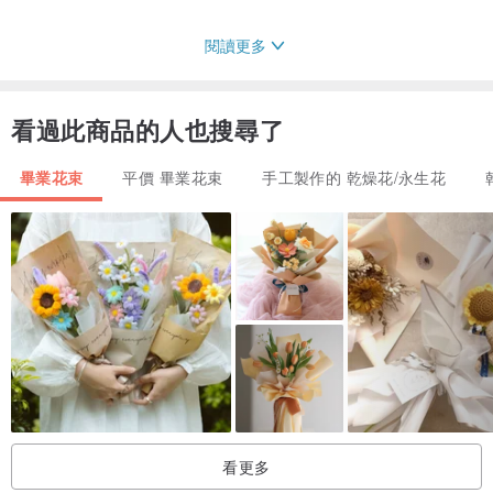
閱讀更多
品牌介紹
Komorebi Florist的創立是一個從心出發的旅程，在工作打滾奔波時，
看過此商品的人也搜尋了
意外在花藝中得到療癒，那樣的療癒感就像走在林蔭道上，陽光穿透
枝葉後零星灑落在身上，仰頭用手輕輕遮擋後在指縫間漏下的光，是
畢業花束
平價 畢業花束
手工製作的 乾燥花/永生花
生活中寧靜的片刻，是想握在手心中的小確幸與美好。
▸▸更多關於木漏日 IG🔍komorebiflorist，FB🔍木漏日 komorebiflorist
⚠️
關於運送
⚠️
- 雙北捷運站可提供免費面交服務，下單前請先私訊確認預約時間。
- 工作室位於台北市中山區，若Lalamove建議為雙北及桃園地區，運
費由買家收件自付，費用請參考Lalamove公告標準；也可訂購前來訊
詢問雙北捷運站自取。
看更多
- 中大型與脆弱花禮最佳運送法建議自取，次為黑貓宅急便或