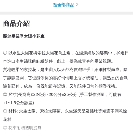
逛全部商品
商品介紹
關於畢業季太陽小花束
◎ 以永生太陽花與索拉太陽花為主角，在燦爛綻放的姿態中，揉進日
本進口永生繡球的細緻陪伴，獻上一份滿載青春的畢業祝願。
質地輕柔的索拉花，是由職人以天然樹皮纖維手工細細揉製而成。除
了靜靜盛開，它也能依你的喜好悄悄噴上香水或精油，讓熟悉的香氣
隨花延伸，成為一份既能留存記憶、又能陪伴日常的擴香花禮。
◎ 尺寸(長寬高):22公分×20公分×25公分 (手工製作測量，可能有
±1~1.5公分誤差)
◎ 材料: 永生太陽、索拉太陽菊、永生滿天星及繡球等精選不凋乾燥
花材
◎ 花束附贈透明提袋