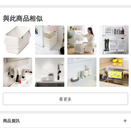
Lalamove運送。
- 中大型花禮(尤其花束及捧花)建議1件放1個箱子避免擠壓，若超過2
與此商品相似
件商品請分開下訂。
- 乾燥花在運送過程有些許掉落為正常現象。
保存訣竅
◎ 永生乾燥花為真花經特殊處理後製成，不需澆水照顧，建議放置乾
燥通風處，避免潮溼及陽光直曬。
◎ 保存良好下可放置數年，最佳觀賞期為2年，隨時間慢慢褪色脆化
為正常現象。
◎ 長時間放置有灰塵時，請使用吹塵球吹拂或棉花棒清理。
看更多
◎ 永生花葉遇環境溼度高可能稀出有色甘油，導致染色情形，建議連
續雨天濕機除使用，或出現葉材發霉時可用75%以上酒精局部擦拭，
並置於陽光下乾燥或吹風機小風吹乾。
商品資訊