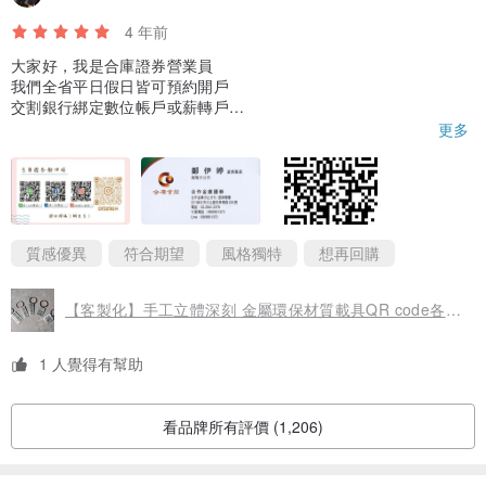
4 年前
大家好，我是合庫證券營業員
我們全省平日假日皆可預約開戶
交割銀行綁定數位帳戶或薪轉戶
再享利率優惠~
更多
如果有任何問題都歡迎私訊~😊
團開介紹5人以上來開戶（含家人同事朋友
另有折數優惠（不看量只看人數）
量大單人就可享有手續優惠
另外我們也有自己開設的理財群組
質感優異
符合期望
風格獨特
想再回購
每日都會分享股市資訊唷
如果覺得有幫助的話可以留下來
【客製化】手工立體深刻 金屬環保材質載具QR code各類條碼鑰匙圈
甚至可以邀請朋友們加入一起交流
連結私我索取~
1 人覺得有幫助
合庫證優點：
融資利率業界最低，適合當沖戶或信用戶
目前主推👇
看品牌所有評價 (1,206)
台股定期定額手續費不限金額一檔1元
每檔最低申購金額為3000
每月10號或20號為扣款日可自行選擇