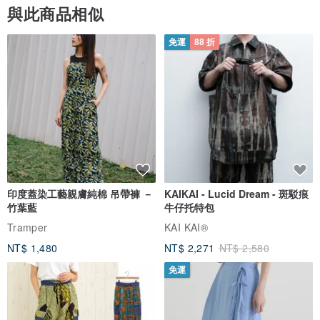
主要使用軟體
與此商品相似
桌機：XQ（可幫您安裝專屬介面）
手機：三竹
免運
88 折
印度蓋染工藝親膚純棉 吊帶褲 －
KAIKAI - Lucid Dream - 斑駁痕
竹葉藍
牛仔托特包
Tramper
KAI KAI®
NT$ 1,480
NT$ 2,271
NT$ 2,580
免運