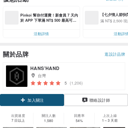
【七夕情人節快閃】8
Pinkoi 幫你付運費！新會員 7 天內
用 APP 購買任一
於 APP 下單滿 NT$ 500 最高可折
滿 NT$ 2,500 現
00 現折 NT$100
運費 NT$ 100
活動詳情
活動詳
關於品牌
逛設計品牌
HANS'HAND
台灣
5
(1,206)
加入關注
聯絡設計師
出貨速度
關注人數
回應率
上次上線
7 日以上
1～3 天前
1,580
54%