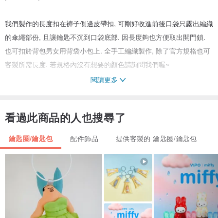
我們製作的長度扣在褲子側邊皮帶扣, 可剛好收進前後口袋只露出編織
的傘繩部份, 且讓鑰匙不沉到口袋底部. 因長度夠也方便取出開門鎖.
也可扣於背包男女用背袋小包上. 全手工編織製作, 除了官方規格也可
客製所需長度. 若規格內沒有想要的顏色請詢問我們喔~
閱讀更多
| 傘繩編織飾品 |
看過此商品的人也搜尋了
傘繩系列採用美國知名品牌軍規傘繩, 與市面較為稀有且獨特的進口金
屬扣具, 呈現出品牌獨特感. 表面織法與磨擦系數奈久度非一般市售陸
鑰匙圈/鑰匙包
配件飾品
提供客製的 鑰匙圈/鑰匙包
製品料. 無化學藥劑味殘留, 日曬與清潔劑洗滌不褪色.