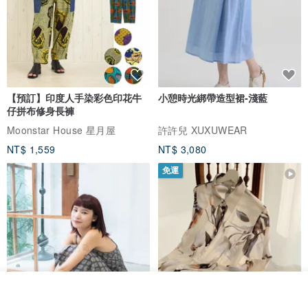
【預訂】印度人手染彩色印花牛
小憩時光綁帶造型裙-淺藍
仔拼布修身長褲
Moonstar House 星月屋
許許兒 XUXUWEAR
NT$ 1,559
NT$ 3,080
免運
放入購物車
加入收藏
了解品牌