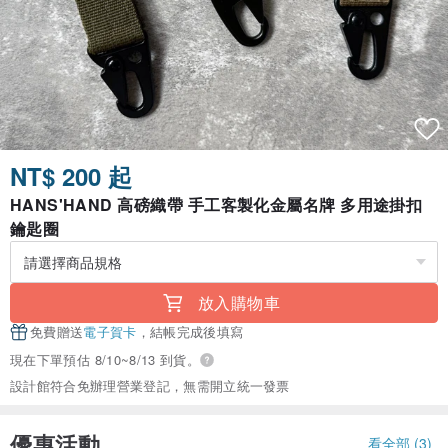
NT$ 200 起
HANS'HAND 高磅織帶 手工客製化金屬名牌 多用途掛扣
鑰匙圈
放入購物車
免費贈送
電子賀卡
，結帳完成後填寫
現在下單預估 8/10~8/13 到貨。
設計館符合免辦理營業登記，無需開立統一發票
優惠活動
看全部 (3)