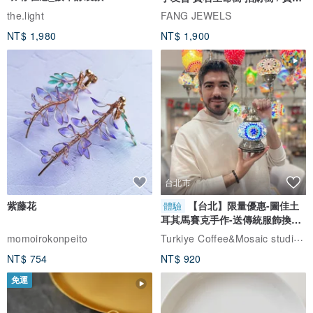
自選
the.light
FANG JEWELS
NT$ 1,980
NT$ 1,900
台北市
紫藤花
【台北】限量優惠-圖佳土
體驗
耳其馬賽克手作-送傳統服飾換裝
體驗
Turkiye Coffee&Mosaic studio土耳其咖啡與馬賽克燈工作坊
momoirokonpeito
NT$ 754
NT$ 920
免運