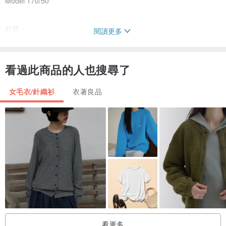
Model 170/50
材質：
閱讀更多
羊毛 50%
亞麻 5%
看過此商品的人也搜尋了
聚丙烯纖維 45%
女毛衣/針織衫
衣著良品
看更多