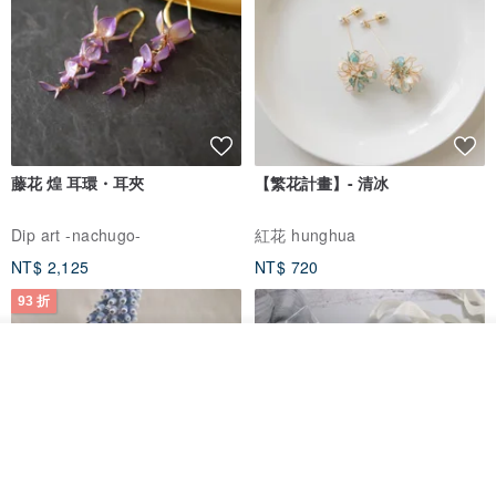
藤花 煌 耳環・耳夾
【繁花計畫】- 清冰
Dip art -nachugo-
紅花 hunghua
NT$ 2,125
NT$ 720
93 折
看其他商品
了解品牌