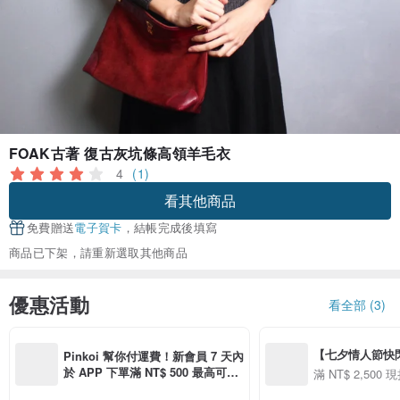
FOAK古著 復古灰坑條高領羊毛衣
4
(1)
看其他商品
免費贈送
電子賀卡
，結帳完成後填寫
商品已下架，請重新選取其他商品
優惠活動
看全部 (3)
【七夕情人節快閃】8
Pinkoi 幫你付運費！新會員 7 天內
用 APP 購買任一
於 APP 下單滿 NT$ 500 最高可折
滿 NT$ 2,500 現
00 現折 NT$100
運費 NT$ 100