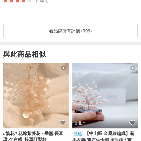
5 年前
看品牌所有評價 (999)
與此商品相似
台北市
//繁花// 花嫁紫藤花 - 垂墜.長耳
【中山區 金屬線編織】新
體驗
環.存在感_接單訂製款
手友善 寶石生命樹 招財樹 / 寶石