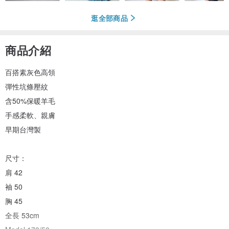
逛全部商品
商品介紹
百搭素灰色高領
彈性坑條壓紋
含50%保暖羊毛
手感柔軟、親膚
早期台灣製
尺寸：
肩 42
袖 50
胸 45
全長 53cm