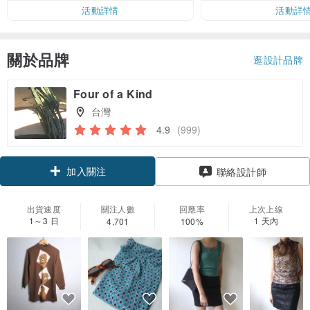
活動詳情
活動詳
關於品牌
逛設計品牌
Four of a Kind
台灣
4.9
(999)
加入關注
聯絡設計師
出貨速度
關注人數
回應率
上次上線
1～3 日
1 天內
4,701
100%