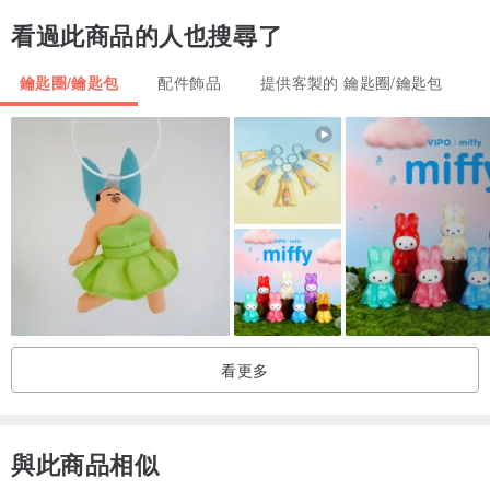
※ 如有髒污可直接用水清洗，不會掉色
看過此商品的人也搜尋了
※ 請勿重摔
※ 顏色可能會因螢幕呈現及拍攝環境而有些許色差，圖片僅供參
鑰匙圈/鑰匙包
配件飾品
提供客製的 鑰匙圈/鑰匙包
考
✨其他:
※ 可根據需求重新設計圖案 (歡迎私訊詢問)
※ 大量訂製另有優惠，歡迎私訊詢問~
看更多
與此商品相似