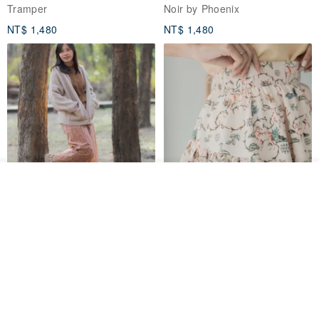
Tramper
Noir by Phoenix
NT$ 1,480
NT$ 1,480
我要排隊
了解品牌
印度蓋染工藝純棉 長褲 －晚霞紅
【波麗印花】皇家鹿苑 澎澎熱氣
球 前短後長 鬆緊帶 長裙
Tramper
Mr. Greenwood
NT$ 1,080
NT$ 2,620