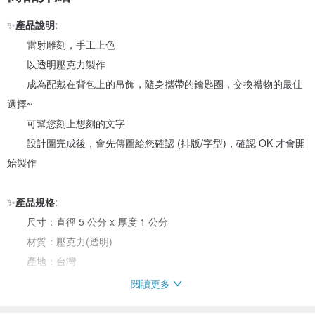
✨
產品說明
:
雷射雕刻，手工上色
以透明壓克力製作
成為配戴在背包上的吊飾，隨身攜帶的鑰匙圈，交換禮物的最佳
選擇~
可幫您刻上想刻的文字
設計圖完成後，會先傳圖給您確認 (排版/字型)，確認 OK 才會開
始製作
✨
產品規格
:
尺寸：直徑 5 公分 x 厚度 1 公分
材質：壓克力(透明)
產地：台灣
閱讀更多
✨注意事項: