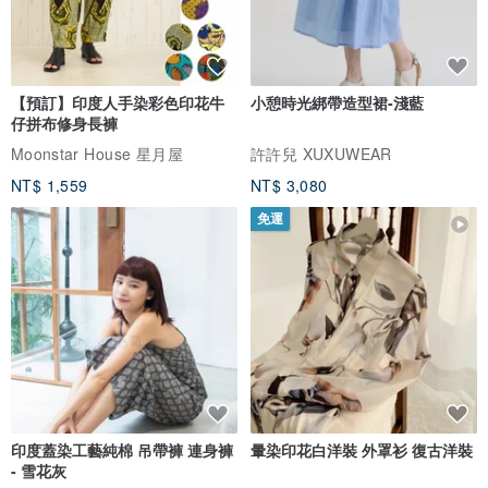
【預訂】印度人手染彩色印花牛
小憩時光綁帶造型裙-淺藍
仔拼布修身長褲
Moonstar House 星月屋
許許兒 XUXUWEAR
NT$ 1,559
NT$ 3,080
免運
印度蓋染工藝純棉 吊帶褲 連身褲
暈染印花白洋裝 外罩衫 復古洋裝
- 雪花灰