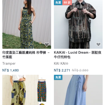
免運
88 折
印度蓋染工藝親膚純棉 吊帶褲 －
KAIKAI - Lucid Dream - 斑駁痕
竹葉藍
牛仔托特包
Tramper
KAI KAI®
NT$ 1,480
NT$ 2,271
NT$ 2,580
免運