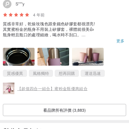
S***y
4 年前
質感非常好，乾燥玫瑰色跟拿鐵色矽膠套都很漂亮!
其實蜜粉金的瓶身不用裝上矽膠套，裸體就很美👍
瓶身輕且瓶口的處理細緻，喝水時不刮口。
至於裝入矽膠套的部分...雖然已經參考官方教學影片，但還是費了
更多
好大一番工夫才成功！😅
♨️保溫效果：溫水10小時後還是溫溫的(但快接近冷水)。
❄保冷效果：置入冰水24小時後，水溫不冰但還是偏涼。
質感優異
風格獨特
想再回購
運送迅速
【超值四合一組合】蜜粉金瓶優惠組合
看品牌所有評價 (3,883)