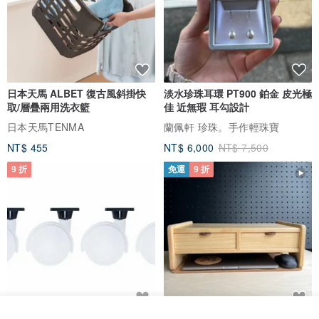
日本天馬 ALBET 復古風斜掛快
淡水珍珠耳環 PT900 鉑金 皮光極
取/層疊兩用洗衣籃
佳 近無瑕 耳勾設計
日本天馬TENMA
蘭佩軒 珍珠。手作輕珠寶
NT$ 455
NT$ 6,000
NT$ 7,500
9 折
免運
9 折
放入購物車