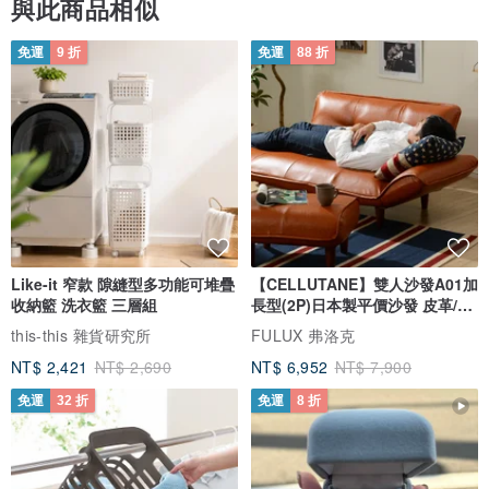
與此商品相似
免運
9 折
免運
88 折
Like-it 窄款 隙縫型多功能可堆疊
【CELLUTANE】雙人沙發A01加
收納籃 洗衣籃 三層組
長型(2P)日本製平價沙發 皮革/燈
芯絨
this-this 雜貨研究所
FULUX 弗洛克
NT$ 2,421
NT$ 2,690
NT$ 6,952
NT$ 7,900
免運
32 折
免運
8 折