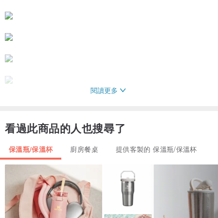
閱讀更多
【材質】
看過此商品的人也搜尋了
保溫瓶體: 18/8 (304) 不鏽鋼
容量:12oz / 360ml
保溫瓶/保溫杯
廚房餐桌
提供客製的 保溫瓶/保溫杯
瓶蓋:食品級PP聚丙烯
保護套:矽膠
尺寸:(L)75mm X (W)75mm X (H)200mm
重量:310克
產地:中國