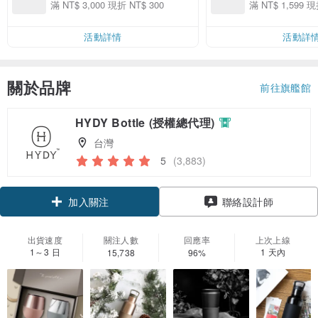
袋。
滿 NT$ 3,000 現折 NT$ 300
滿 NT$ 1,599 現
活動詳情
活動詳
關於品牌
前往旗艦館
HYDY Bottle (授權總代理)
台灣
5
(3,883)
領優惠券
聯絡設計師
加入關注
出貨速度
關注人數
回應率
上次上線
1～3 日
1 天內
15,738
96%