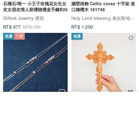
石榴石/唯一 小王子玫瑰花女生女
牆壁掛飾 Celtic cross 十字架 進
友女朋友情人節禮物禮盒手鍊B26
口橄欖木 161748
Holy Land blessing 來自聖地的祝福
Giftest Jewelry 禮悟
NT$ 677
NT$ 769
NT$ 1,200
免運
7 折
免運
我要訂製
L'amour 星星珍珠手鏈 (白金色)
耶穌受難像木製十字架 24 公分
加入收藏
了解品牌
高，雕刻木製十字架，耶穌受難
像天主教十字架
ARLOS
AndyCarver
NT$ 4,641
NT$ 6,630
NT$ 1,560
免運
7 折