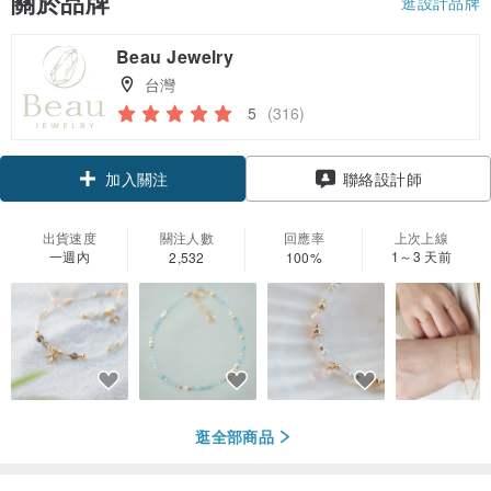
關於品牌
逛設計品牌
Beau Jewelry
台灣
5
(316)
加入關注
聯絡設計師
出貨速度
關注人數
回應率
上次上線
一週內
1～3 天前
2,532
100%
逛全部商品