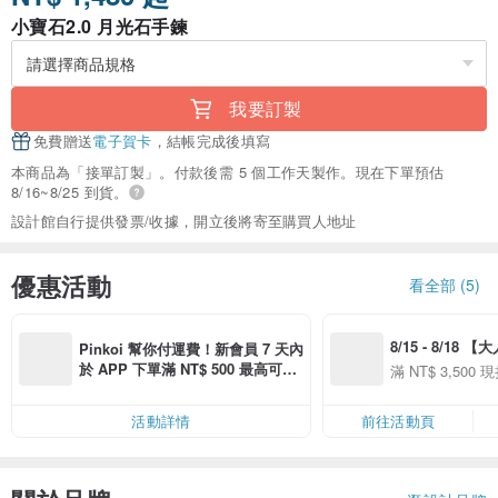
小寶石2.0 月光石手鍊
我要訂製
免費贈送
電子賀卡
，結帳完成後填寫
本商品為「接單訂製」。付款後需 5 個工作天製作。現在下單預估
8/16~8/25 到貨。
設計館自行提供發票/收據，開立後將寄至購買人地址
優惠活動
看全部 (5)
8/15 - 8/18 
Pinkoi 幫你付運費！新會員 7 天內
季】滿 NT$3500
於 APP 下單滿 NT$ 500 最高可折
滿 NT$ 3,500 現
50
運費 NT$ 100
50
活動詳情
前往活動頁