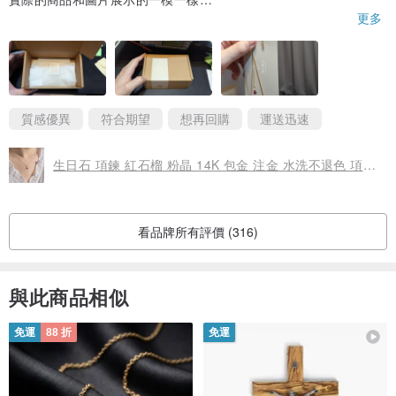
更多
很有質感!
以如此的價格可以買到算是我撿到寶了~
下次想買飾品 會先從此商家逛起🥰
質感優異
符合期望
想再回購
運送迅速
生日石 項鍊 紅石榴 粉晶 14K 包金 注金 水洗不退色 項鍊 女
看品牌所有評價 (316)
與此商品相似
免運
88 折
免運