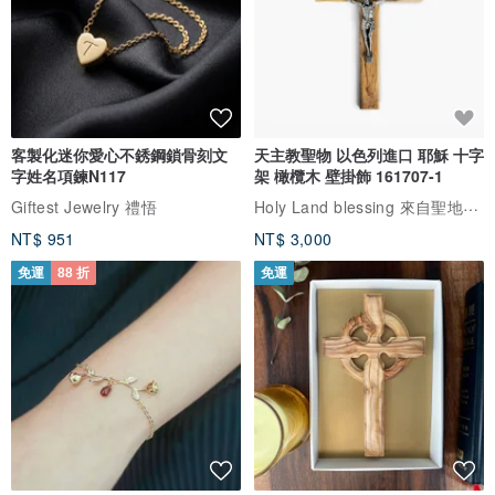
客製化迷你愛心不銹鋼鎖骨刻文
天主教聖物 以色列進口 耶穌 十字
字姓名項鍊N117
架 橄欖木 壁掛飾 161707-1
Holy Land blessing 來自聖地的祝福
Giftest Jewelry 禮悟
NT$ 951
NT$ 3,000
免運
88 折
免運