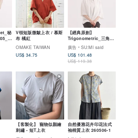
et_秘
V領短版微皺上衣 / 慕斯
【經典原創】
05_米
布 橘紅
Trigonometric_三角函
數小露背襯衫_CLT001_
OMAKE TAIWAN
廣告
SU:MI said
白
US$ 34.75
US$ 101.48
US$ 119.38
【客製化】 寵物似顏繪
自然優雅花卉印花法式
刺繡 - 短T上衣
袖棉質上衣 260506-1