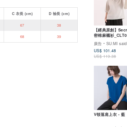
C
衣長
(cm)
D
袖長
(cm)
67
38
【經典原創】Secr
密棉麻襯衫_CLT0
68
39
灰
廣告
SU:MI said
US$ 101.48
US$ 119.38
V領落肩上衣 - 藍