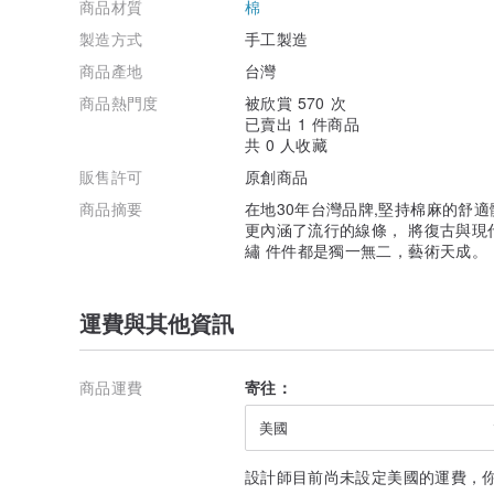
商品材質
棉
⑦ 請務必脫水嚴禁濕衣物晾掛。
製造方式
手工製造
⑧ 反面掛於衣架並調整好衣型。
商品產地
台灣
⑨ 晾曬陰涼處，避免陽光照射。
商品熱門度
被欣賞 570 次
已賣出 1 件商品
⑩ 若需整燙，請低溫墊布燙。
共 0 人收藏
販售許可
原創商品
商品摘要
在地30年台灣品牌,堅持棉麻的舒
更內涵了流行的線條， 將復古與現
繡 件件都是獨一無二，藝術天成。
運費與其他資訊
商品運費
寄往：
美國
設計師目前尚未設定美國的運費，