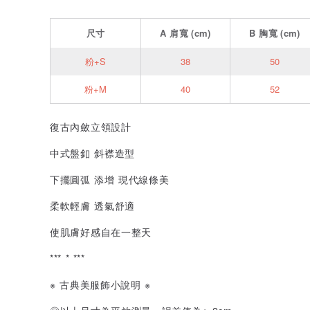
尺寸
A
肩寬
(cm)
B
胸寬
(cm)
粉+S
38
50
粉+M
40
52
復古內斂立領設計
中式盤釦 斜襟造型
下擺圓弧 添增 現代線條美
柔軟輕膚 透氣舒適
使肌膚好感自在一整天
***
*
***
※ 古典美服飾小說明 ※