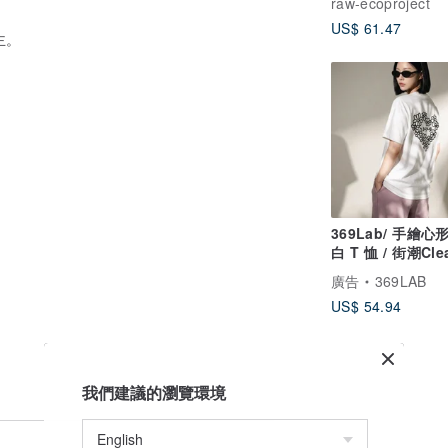
raw-ecoproject
US$ 61.47
主。
369Lab/ 手繪心
白 T 恤 / 街潮Clea
合體版型/ 短袖
廣告
369LAB
US$ 54.94
我們建議的瀏覽環境