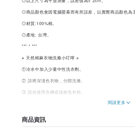
◎以上尺寸為平放測量，誤差值為± 2cm。
◎商品顏色會因電腦螢幕而有所誤差，以實際商品顏色為
◎材質:100%棉。
◎產地: 台灣。
***
*
***
※ 天然棉麻衣物洗滌小叮嚀 ※
①冷水中加入少量中性洗衣劑。
② 請將深淺色衣物，分開洗滌。
③ 請勿使用含磷或強效洗衣粉。
④ 請勿使用酸性洗劑或漂白水。
⑤ 勿長時間浸泡避免衣物互染。
商品資訊
⑥ 勿高溫烘乾衣物易縮小變形。