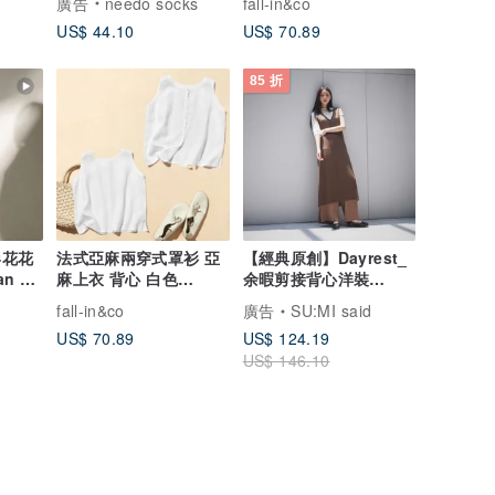
廣告
needo socks
fall-in&co
US$ 44.10
US$ 70.89
85 折
形花花
法式亞麻兩穿式罩衫 亞
【經典原創】Dayrest_
n Fit
麻上衣 背心 白色
余暇剪接背心洋裝
260521-1
_CLD033_棕
fall-in&co
廣告
SU:MI said
US$ 70.89
US$ 124.19
US$ 146.10