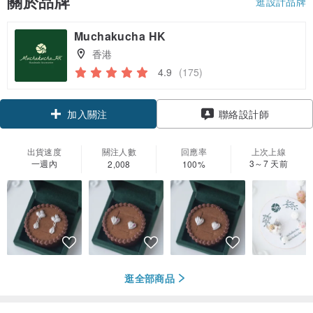
關於品牌
逛設計品牌
Muchakucha HK
香港
4.9
(175)
領優惠券
聯絡設計師
加入關注
出貨速度
關注人數
回應率
上次上線
一週內
3～7 天前
2,008
100%
逛全部商品