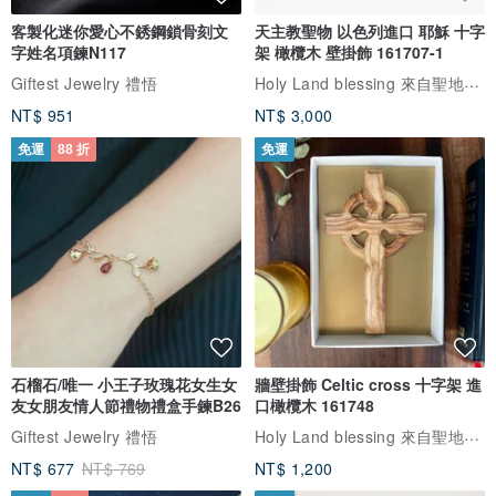
客製化迷你愛心不銹鋼鎖骨刻文
天主教聖物 以色列進口 耶穌 十字
字姓名項鍊N117
架 橄欖木 壁掛飾 161707-1
Holy Land blessing 來自聖地的祝福
Giftest Jewelry 禮悟
NT$ 951
NT$ 3,000
免運
88 折
免運
石榴石/唯一 小王子玫瑰花女生女
牆壁掛飾 Celtic cross 十字架 進
友女朋友情人節禮物禮盒手鍊B26
口橄欖木 161748
Holy Land blessing 來自聖地的祝福
Giftest Jewelry 禮悟
NT$ 677
NT$ 769
NT$ 1,200