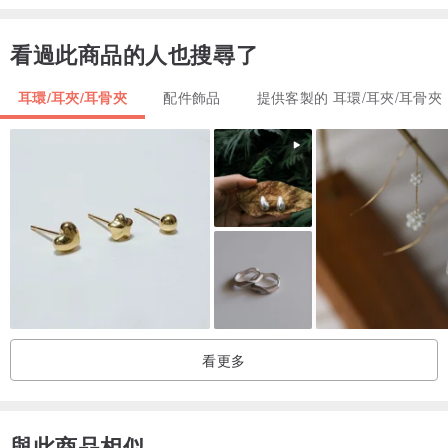
以人手遂瓣製作的迷你仿奶油裱花，再加以上色及樹脂處理，
讓曾經只能在蛋糕上出現的甜美，完美重現於你的每天。
看過此商品的人也搜尋了
=購買前請注意＝
耳環/耳夾/耳骨夾
配件飾品
提供客製的 耳環/耳夾/耳骨夾
- 花朵為全手工製作，每件產品皆有差別。
- 商品預計付款後7個工作天內發貨，恕不接受退換貨。
- 如遇商品錯誤發送或商品因運送而破損，請於收貨後七天內聯絡我
們並提供相片證明，以便安排後續處理。
=保存方法＝
- 產品為奶油土裱花表面加上UV樹脂保護，正常配戴下不易破損。
- 花朵或因長期日照或環境潮濕而出現褪色現象。
- 請勿拉扯飾物或向其施壓，配戴後請放回包裝盒中於陰涼乾燥處收
看更多
藏。
- 請避免產品與水或酒精接觸，如需清潔裱花表面，可用膠帶把污漬
黏走。
與此商品相似