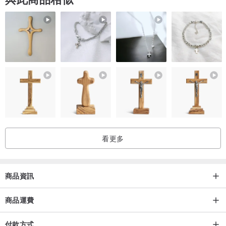
=主要材質=
耳環: 不鏽鋼/ 透明塑膠
裱花: 奶油土、UV樹脂
葉子: 合金+滴油
看更多
商品資訊
商品運費
付款方式