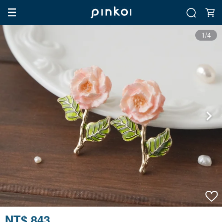
1/4
NT$ 843