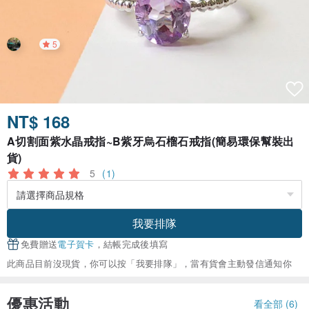
5
NT$ 168
A切割面紫水晶戒指~B紫牙烏石榴石戒指(簡易環保幫裝出
貨)
5
(1)
我要排隊
免費贈送
電子賀卡
，結帳完成後填寫
此商品目前沒現貨，你可以按「我要排隊」，當有貨會主動發信通知你
優惠活動
看全部 (6)