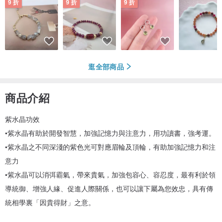
9 折
9 折
9 折
逛全部商品
商品介紹
紫水晶功效
•紫水晶有助於開發智慧，加強記憶力與注意力，用功讀書，強考運。
•紫水晶之不同深淺的紫色光可對應眉輪及頂輪，有助加強記憶力和注
意力
•紫水晶可以消弭霸氣，帶來貴氣，加強包容心、容忍度，最有利於領
導統御、增強人緣、促進人際關係，也可以讓下屬為您效忠，具有傳
統相學裏「因貴得財」之意。