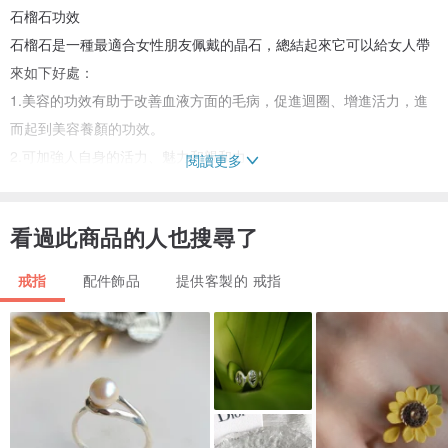
石榴石功效
石榴石是一種最適合女性朋友佩戴的晶石，總結起來它可以給女人帶
來如下好處：
1.美容的功效有助于改善血液方面的毛病，促進迴圈、增進活力，進
而起到美容養顏的功效。
2.可加強人自身的活力、魅力和親和力
閱讀更多
3.作為護身石佩戴，可讓女人擁有難以抗拒的魅力，招來幸福與永恒
的愛情。幫助女人增加自信
看過此商品的人也搜尋了
商品規格
戒指
配件飾品
提供客製的 戒指
紫水晶:約10*8MM
紫牙烏石榴石:約8.5*6MM
注意事項
1.天然石或多或少都會有冰棉裂坑,或是偶有雜質黑點,這些都是天然的