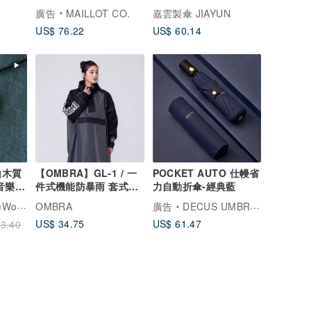
式泳衣
廣告
MAILLOT CO.
嘉雲製傘 JIAYUN
US$ 76.22
US$ 60.14
山木質
【OMBRA】GL-1 / 一
POCKET AUTO 仕幔省
音樂家
件式機能防暴雨 套式雨
力自動折傘-經典藍
衣 戴安全帽可穿脫
rwood
OMBRA
廣告
DECUS UMBRELLA
US$ 34.75
US$ 61.47
3.40