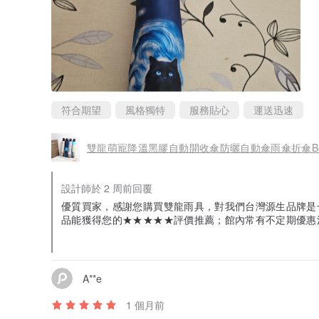
符合期望
風格獨特
服務貼心
運送迅速
雙龍萌寵降溫黑膠自動開收傘防曬自動傘雨傘折傘B62
設計師於 2 周前回覆
優質買家，感謝您購買雙龍雨具，對我們台灣源生品牌是
品能獲得您的★★★★★評價推薦；館內常有不定期優惠活
逛喔, 期待下次為您服務的機會^_^
A**e
1 個月前