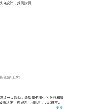
反向設計，推薦購買。
折傘(爵士灰)
品牌是一大鼓勵，希望我們用心的服務和嚴
惠活動，歡迎您〔+關注 〕, 記得常回
更多