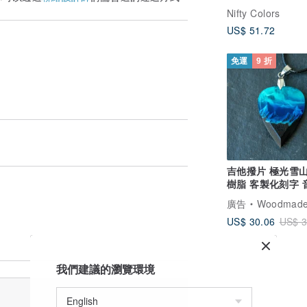
遮・一鍵自動開合
Nifty Colors
US$ 51.72
免運
9 折
吉他撥片 極光雪
樹脂 客製化刻字 
禮物
廣告
WoodmadeWonde
US$ 30.06
US$ 3
我們建議的瀏覽環境