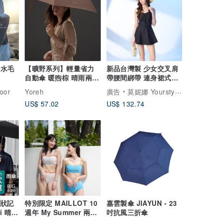
浪潛水毛
【曠野系列】輕量省力
新品台灣製 少女交叉肩
自動傘 暖煦棕 晴雨兩用
帶腰間綁帶 連身裙式泳
防曬 防水
裝 法式風情
oor
Yoreh
廣告
莫妮娜 YourstyLe
US$ 57.02
US$ 132.74
形狀記
特別限定 MAILLOT 10
嘉雲製傘 JIAYUN - 23
i 晴雨
週年 My Summer 兩截
吋抗風三折傘