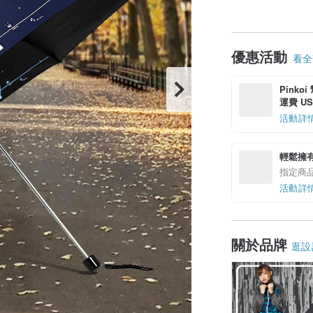
優惠活動
看全部
Pinko
運費 US$
活動詳
輕鬆擁
指定商
活動詳
關於品牌
逛設