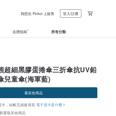
我想在 Pinkoi 上販售
登入/註冊
送禮指南
所有分類
熊超細黑膠蛋捲傘三折傘抗UV鉛
傘兒童傘(海軍藍)
看其他商品
賀卡，結帳完成後填寫
電子賀卡是什麼？
新選取其他商品