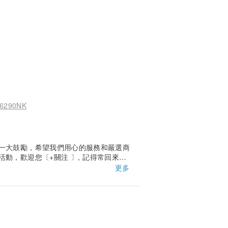
90NK
一大鼓勵，希望我們用心的服務和嚴選商
動，歡迎您〔+關注 〕, 記得常回來逛
更多