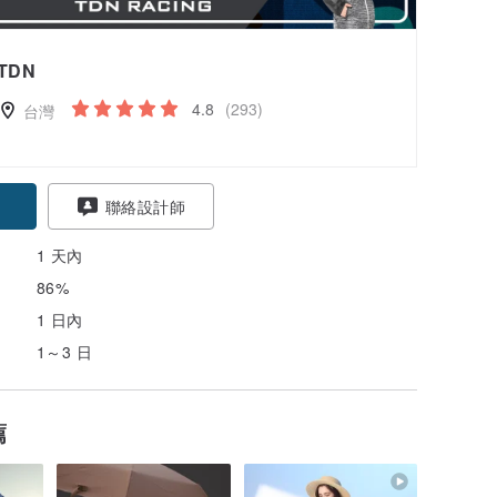
TDN
4.8
(293)
台灣
聯絡設計師
1 天內
86%
1 日內
1～3 日
薦