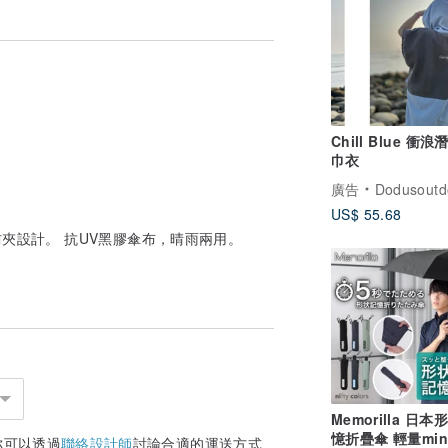
Chill Blue 衝
巾衣
廣告
Dodusoutd
US$ 55.68
防夾設計。 抗UV黑膠傘布，晴雨兩用。
Memorilla 日本
憶折疊傘 輕量min
你可以透過
聯絡設計師
討論合適的運送方式