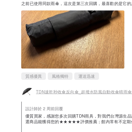
之前已使用同款雨傘，這次是第三次回購，最喜歡的是它的
質感優異
風格獨特
運送迅速
TDN速乾秒收傘反向傘_超撥水防風自動收傘晴雨傘
設計師於 2 周前回覆
優質買家，感謝您多次回購TDN雨具，對我們台灣源生
選商品能獲得您的★★★★★評價推薦；館內常有不定期優
來逛逛喔, 期待下次為您服務的機會^_^