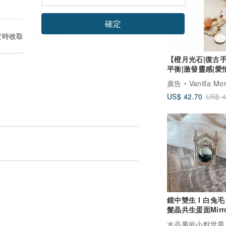
確定
貨時收取的金額為準。
【橙月光石|復古
平衡|激發靈感|愛
強魅力|自信
廣告
Vanilla Morning 
US$ 42.70
US$ 4
鏡中雙生 I 白兔毛 
髮晶共生蛋面Mirro
Erised吊墜
水晶裏的小默世界