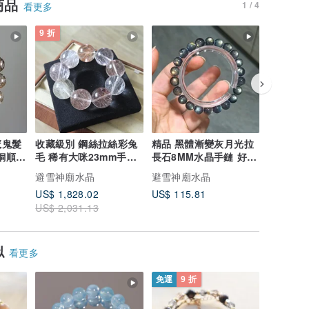
商品
1 / 4
看更多
9 折
魔鬼髮
收藏級別 鋼絲拉絲彩兔
精品 黑體漸變灰月光拉
高透幻彩
 銅順髮
毛 稀有大咪23mm手串
長石8MM水晶手鏈 好人
長石8M
桃花愛情人緣財運全
緣愛情正緣
緣愛情正
避雪神廟水晶
避雪神廟水晶
避雪神廟
US$ 1,828.02
US$ 115.81
US$ 124
US$ 2,031.13
似
看更多
免運
9 折