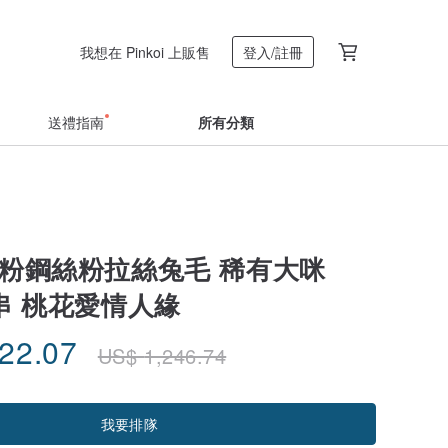
我想在 Pinkoi 上販售
登入/註冊
送禮指南
所有分類
絲粉鋼絲粉拉絲兔毛 稀有大咪
串 桃花愛情人緣
122.07
US$
1,246.74
我要排隊