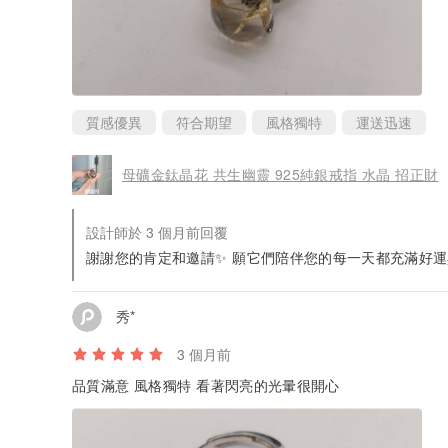
質感優異
符合期望
風格獨特
運送迅速
母礦金鈦晶花 共生幽靈 925純銀戒指 水晶 招正財
設計師於 3 個月前回覆
謝謝您的肯定和邀請✨ 願它們陪伴您的每一天都充滿好
秀*
3 個月前
品質滿意 風格獨特 看著閃亮的光暈很開心