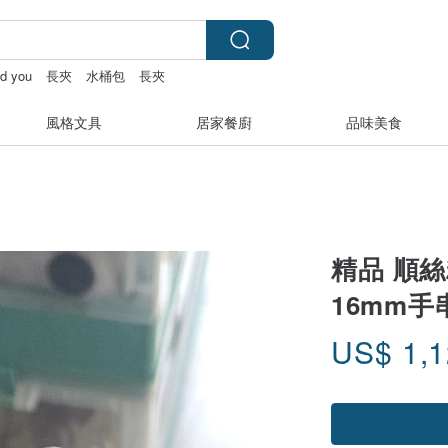
nd you
長夾
水桶包
長夾
風格文具
居家餐廚
品味美食
精品 順
16mm手
US$
1,