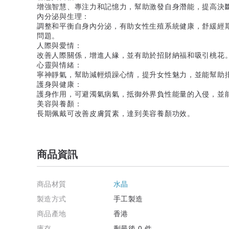
增強智慧、專注力和記憶力，幫助激發自身潛能，提高決
內分泌與生理：
調整和平衡自身內分泌，有助女性生殖系統健康，舒緩經
問題。
人際與愛情：
改善人際關係，增進人緣，並有助於招財納福和吸引桃花
心靈與情緒：
寧神靜氣，幫助減輕煩躁心情，提升女性魅力，並能幫助
護身與健康：
護身作用，可避濁氣病氣，抵御外界負性能量的入侵，並
美容與養顏：
長期佩戴可改善皮膚質素，達到美容養顏功效。
商品資訊
商品材質
水晶
製造方式
手工製造
商品產地
香港
庫存
剩最後 0 件