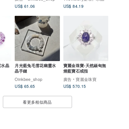
US$ 61.06
US$ 84.19
紫水晶
月光藍兔毛雪花幽靈水
寶麗金珠寶-天然緬甸無
晶手鏈
燒藍寶石戒指
Oinkbee_shop
廣告
寶麗金珠寶
US$ 65.65
US$ 570.15
看更多相似商品