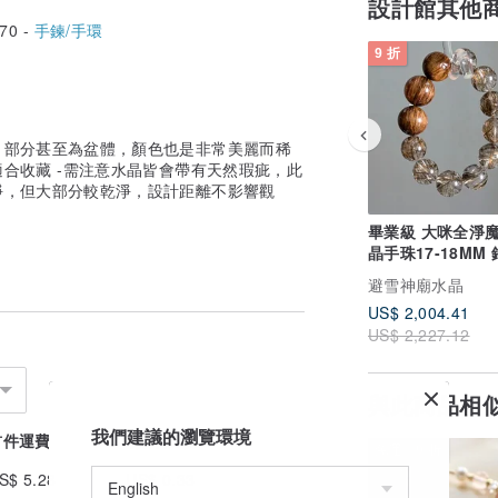
設計館其他
70 -
手鍊/手環
9 折
，部分甚至為盆體，顏色也是非常美麗而稀
合收藏 -需注意水晶皆會帶有天然瑕疵，此
淨，但大部分較乾淨，設計距離不影響觀
畢業級 大咪全淨
晶手珠17-18MM
正財事業氣場
避雪神廟水晶
US$ 2,004.41
US$ 2,227.12
與此商品相
我們建議的瀏覽環境
首件運費
續件加收
免運
9 折
S$ 5.28
US$ 0.33