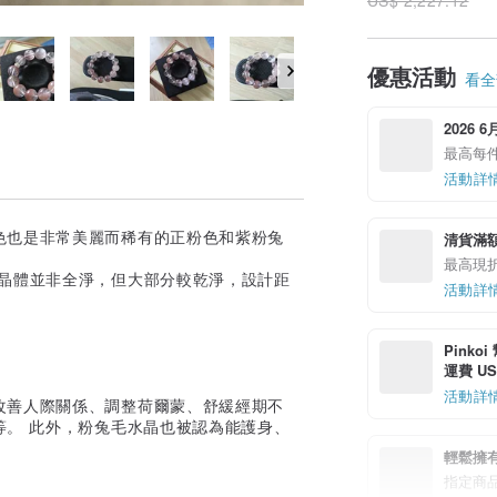
優惠活動
看全部
2026 
最高每件
活動詳
色也是非常美麗而稀有的正粉色和紫粉兔
清貨滿
最高現折 
子晶體並非全淨，但大部分較乾淨，設計距
活動詳
Pinko
運費 US$
活動詳
改善人際關係、調整荷爾蒙、舒緩經期不
等。 此外，粉兔毛水晶也被認為能護身、
輕鬆擁
指定商