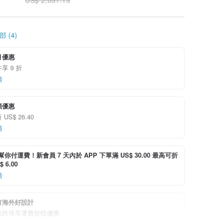
 (4)
6月優惠
享 9 折
情
額優惠
US$ 26.40
情
i 幫你付運費！新會員 7 天內於 APP 下單滿 US$ 30.00 最高可折
 6.00
情
有海外好設計
品跨境享運費折抵優惠