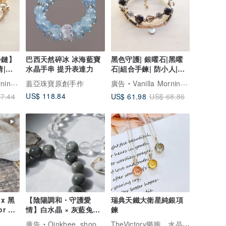
手鏈】
巴西天然碎冰 冰海藍寶
黑色守護| 銀曜石|黑曜
情|增
水晶手串 提升表達力
石|組合手鍊| 防小人|驅
走負能量|避邪擋災
香草的早上
蓋亞珠寶原創手作
廣告
Vanilla Morning 香草的早上
US$ 118.84
US$ 61.98
7.44
US$ 68.86
x 黑
【陰陽調和・守護愛
瑞典天鐵大衛星純銀項
r of
情】白水晶 × 灰藍兔毛
鍊
情侶對鏈 水晶手鍊
TheVictory樂唯。水晶珠寶
廣告
Oinkbee_shop