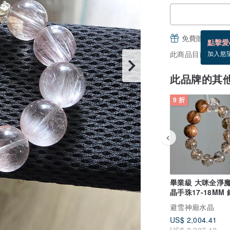
免費贈送電子
點擊愛
此商品目前沒現貨
加入慾
此品牌的其
9 折
畢業級 大咪全淨
晶手珠17-18MM
正財事業氣場
避雪神廟水晶
US$ 2,004.41
US$ 2,227.12