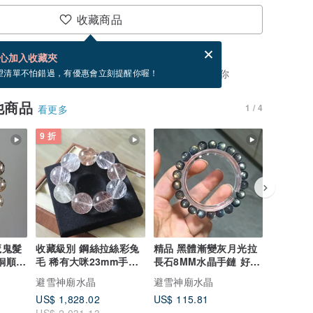
收藏商品
賀卡，結帳完成後填寫
電子賀卡是什麼？
心加入收藏夾
，你可以按「我要排隊」，當有貨會主動發信通知你
望清單不怕錯過，有優惠會立刻提醒你喔！
他商品
1 / 4
看更多
9 折
魔鬼髮
收藏級別 鋼絲拉絲彩兔
精品 黑體漸變灰月光拉
高透幻彩
 銅順髮
毛 稀有大咪23mm手串
長石8MM水晶手鏈 好人
長石8M
桃花愛情人緣財運全
緣愛情正緣
緣愛情正
避雪神廟水晶
避雪神廟水晶
避雪神廟
US$ 1,828.02
US$ 115.81
US$ 124
US$ 2,031.13