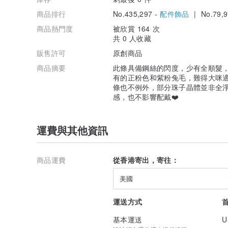
商品排行
No.435,297 -
配件飾品
| No.79,9
商品熱門度
被欣賞 164 次
共 0 人收藏
販售許可
原創商品
商品摘要
此條具備鋼絲的閃度，少有全順髮
有的正粉色和紫粉兔毛，難得大咪適
條也不例外，部分珠子晶體並非全
感，也不影響配戴❤️
運費與其他資訊
商品運費
從香港寄出，寄往：
美國
運送方式
基本運送
U