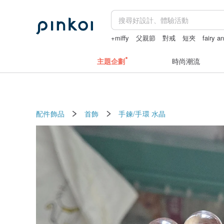
+miffy
父親節
對戒
短夾
fairy a
主題企劃
時尚潮流
配件飾品
首飾
手鍊/手環
水晶