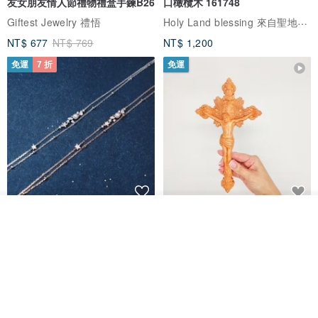
友女朋友情人節禮物禮盒手鍊B26
口橄欖木 161748
Holy Land blessing 來自聖地的祝福
Giftest Jewelry 禮悟
NT$ 677
NT$ 769
NT$ 1,200
免運
7 折
免運
L'amour 星星珍珠手鏈 (白金色)
耶穌受難像木製十字架 24 公分
放入購物車
加入收藏
了解品牌
高，雕刻木製十字架，耶穌受難
像天主教十字架
ARLOS
AndyCarver
NT$ 4,641
NT$ 6,630
NT$ 1,560
免運
7 折