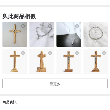
【參考尺寸】 寬 71mm × 長 95mm × 高 40mm
【重量】23g
與此商品相似
【材質】 紙
・包裝盒（戒指專用）
【參考尺寸】寬 70mm × 長 70mm × 高 54mm
【重量】30g
【材質】 紙
・購物袋
【參考尺寸】 寬 165mm × 高 155mm × 側寬 88mm
【重量】 35g
看更多
【材質】 紙
・收納袋
商品資訊
【參考尺寸】 寬 58mm × 長 80mm