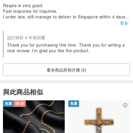
Raspia is very good.
Fast response for inquiries.
I order late, still manage to deliver to Singapore within 4 days.
Glad that I can give the birthday present without delay.
更多
The earrings is fantastic, a great work of art, simple yet unique
design.
設計師於 6 年前回覆
I like it, I'm sure my friend will like it too.
Thank you Raspia
Thank you for purchasing this time. Thank you for writing a
nice review. I'm glad you like the product.
看本商品所有評價 (2)
與此商品相似
免運
88 折
免運