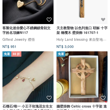
客製化迷你愛心不銹鋼鎖骨刻文
天主教聖物 以色列進口 耶穌 十字
字姓名項鍊N117
架 橄欖木 壁掛飾 161707-1
Holy Land blessing 來自聖地的祝福
Giftest Jewelry 禮悟
NT$ 951
NT$ 3,000
免運
88 折
免運
石榴石/唯一 小王子玫瑰花女生女
牆壁掛飾 Celtic cross 十字架 進