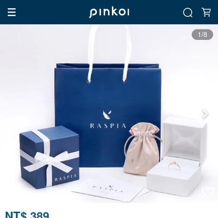
1/8
NT$ 389