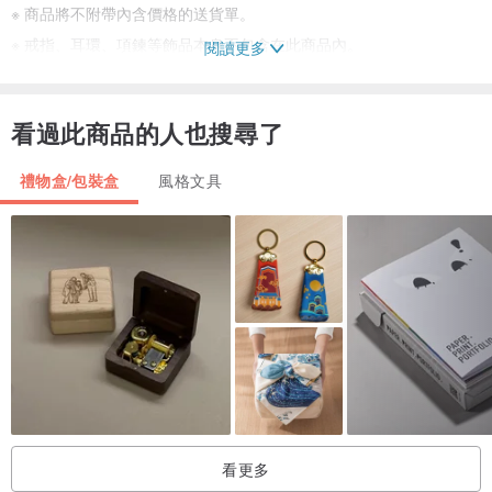
※ 商品將不附帶內含價格的送貨單。
※ 戒指、耳環、項鍊等飾品本身不包含在此商品內。
閱讀更多
※ 若需將禮品寄送至多個地址，請為每個地址分別訂購禮品包裝。
看過此商品的人也搜尋了
・飾品盒（非戒指類，適用於耳環、項鍊等）
禮物盒/包裝盒
風格文具
【參考尺寸】寬 64mm × 長 86mm × 高 38mm
【重量】 69g
【材質】布、毛氈等
・飾品盒（戒指專用）
【參考尺寸】寬 60mm × 長 60mm × 高 56mm
【重量】 68g
【材質】布、毛氈等
看更多
・包裝盒（非戒指類，適用於耳環、項鍊等）