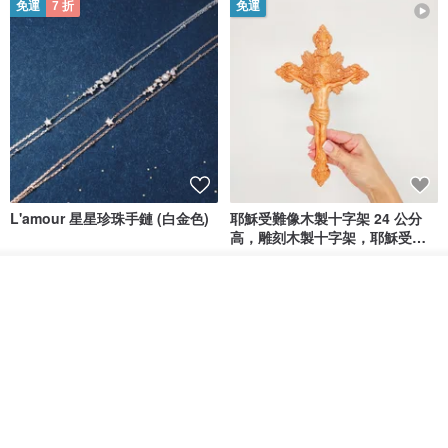
免運
7 折
免運
L'amour 星星珍珠手鏈 (白金色)
耶穌受難像木製十字架 24 公分
高，雕刻木製十字架，耶穌受難
像天主教十字架
ARLOS
AndyCarver
放入購物車
NT$ 4,641
NT$ 6,630
NT$ 1,560
加入收藏
了解品牌
免運
7 折