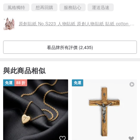
風格獨特
想再回購
服務貼心
運送迅速
原創貼紙 No.S223 人物貼紙 原創人物貼紙 貼紙 cotton melody 迷你貼紙
看品牌所有評價 (2,435)
與此商品相似
免運
88 折
免運