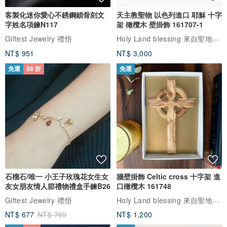
客製化迷你愛心不銹鋼鎖骨刻文
天主教聖物 以色列進口 耶穌 十字
字姓名項鍊N117
架 橄欖木 壁掛飾 161707-1
Holy Land blessing 來自聖地的祝福
Giftest Jewelry 禮悟
NT$ 951
NT$ 3,000
免運
88 折
免運
石榴石/唯一 小王子玫瑰花女生女
牆壁掛飾 Celtic cross 十字架 進
友女朋友情人節禮物禮盒手鍊B26
口橄欖木 161748
Holy Land blessing 來自聖地的祝福
Giftest Jewelry 禮悟
NT$ 677
NT$ 769
NT$ 1,200