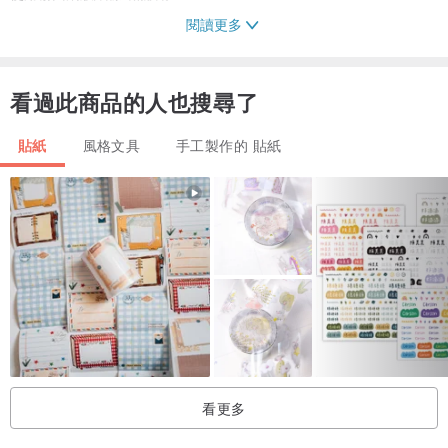
閱讀更多
實際顏色可能與圖片有些許差異，
請可接受者再購買。
看過此商品的人也搜尋了
感謝您的配合 (⋆ᴗ͈ˬᴗ͈)❤︎
貼紙
風格文具
手工製作的 貼紙
看更多