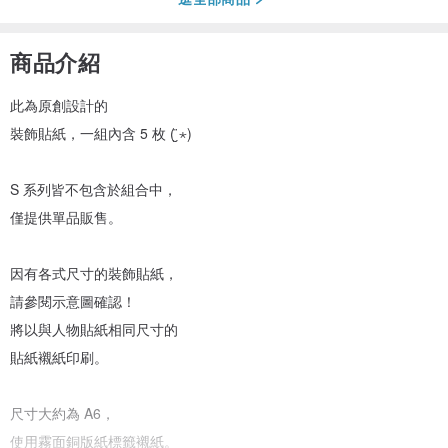
商品介紹
此為原創設計的
裝飾貼紙，一組內含 5 枚 ( ̮̈⋆)
S 系列皆不包含於組合中，
僅提供單品販售。
因有各式尺寸的裝飾貼紙，
請參閱示意圖確認！
將以與人物貼紙相同尺寸的
貼紙襯紙印刷。
尺寸大約為 A6，
使用霧面銅版紙標籤襯紙。