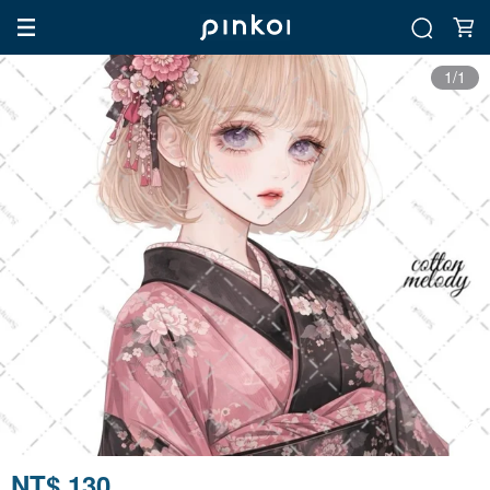
1/1
NT$ 130