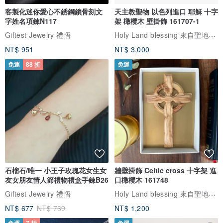
客製化迷你愛心不銹鋼鎖骨刻文
天主教聖物 以色列進口 耶穌 十字
字姓名項鍊N117
架 橄欖木 壁掛飾 161707-1
Holy Land blessing 來自聖地的祝福
Giftest Jewelry 禮悟
NT$ 951
NT$ 3,000
免運
88 折
免運
石榴石/唯一 小王子玫瑰花女生女
牆壁掛飾 Celtic cross 十字架 進
友女朋友情人節禮物禮盒手鍊B26
口橄欖木 161748
Holy Land blessing 來自聖地的祝福
Giftest Jewelry 禮悟
NT$ 677
NT$ 769
NT$ 1,200