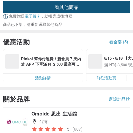
看其他商品
免費贈送
電子賀卡
，結帳完成後填寫
商品已下架，請重新選取其他商品
優惠活動
看全部 (5)
8/15 - 8/18 
Pinkoi 幫你付運費！新會員 7 天內
季】滿 NT$3500
於 APP 下單滿 NT$ 500 最高可折
滿 NT$ 3,500 現
50
運費 NT$ 100
50
活動詳情
前往活動頁
關於品牌
逛設計品牌
Omoide 思出 生活館
台灣
5
(607)