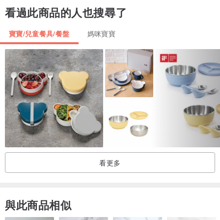
看過此商品的人也搜尋了
· 使用後，請迅速清洗沾有食物的餐具，避免頑垢殘留。
· 此商品請不要使用於用餐以外之用途。
寶寶/兒童餐具/餐盤
媽咪寶寶
· 請陪伴幼童使用，勿讓幼童單獨使用，以避免意外發生。
· 請注意將餐具收妥於幼童無法取得處。
· 此商品不可使用於微波爐或烤箱。
· 因拍攝略有色差，圖片僅供參考，顏色請以實際收到商品為準。
看更多
與此商品相似