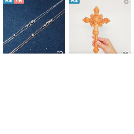
免運
7 折
免運
看其他商品
L'amour 星星珍珠手鏈 (白金色)
耶穌受難像木製十字架 24 公分
了解品牌
高，雕刻木製十字架，耶穌受難
像天主教十字架
ARLOS
AndyCarver
NT$ 4,641
NT$ 6,630
NT$ 1,560
免運
7 折