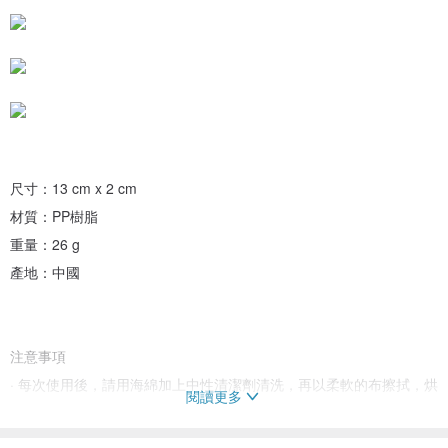
尺寸：13 cm x 2 cm
材質：PP樹脂
重量：26 g
產地：中國
注意事項
· 每次使用後，請用海綿加上中性清潔劑清洗，再以柔軟的布擦拭，烘
閱讀更多
乾消毒收納，保持內層清潔。
· 請勿重摔，本製品會因為摩擦或擦撞而使商品受損。