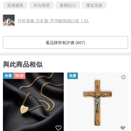
質感優異
符合期望
服務貼心
運送迅速
竹井器物 日本製-手沖咖啡細口壺 1.0L
看品牌所有評價 (607)
與此商品相似
免運
88 折
免運