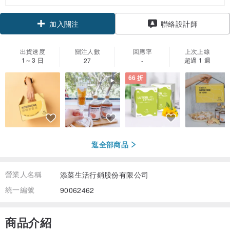
領優惠券
聯絡設計師
加入關注
出貨速度
關注人數
回應率
上次上線
1～3 日
超過 1 週
27
-
66 折
逛全部商品
營業人名稱
添菜生活行銷股份有限公司
統一編號
90062462
商品介紹