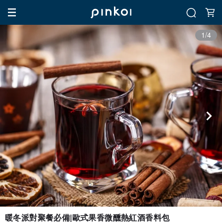
1/4
暖冬派對聚餐必備|歐式果香微醺熱紅酒香料包