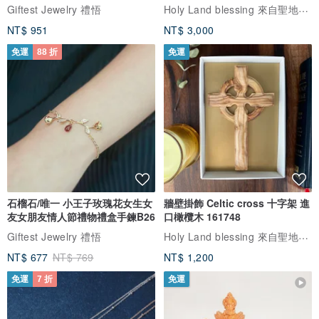
Holy Land blessing 來自聖地的祝福
Giftest Jewelry 禮悟
NT$ 951
NT$ 3,000
免運
88 折
免運
石榴石/唯一 小王子玫瑰花女生女
牆壁掛飾 Celtic cross 十字架 進
友女朋友情人節禮物禮盒手鍊B26
口橄欖木 161748
Holy Land blessing 來自聖地的祝福
Giftest Jewelry 禮悟
NT$ 677
NT$ 769
NT$ 1,200
免運
7 折
免運