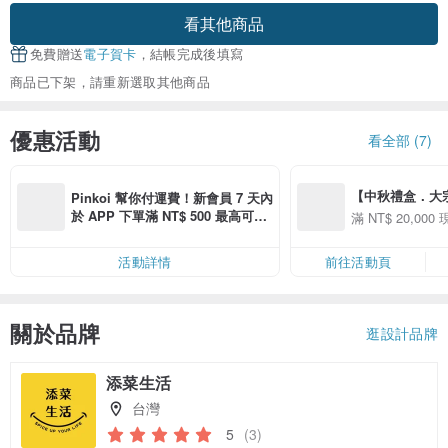
看其他商品
免費贈送
電子賀卡
，結帳完成後填寫
商品已下架，請重新選取其他商品
優惠活動
看全部 (7)
【中秋禮盒．大宗採購
Pinkoi 幫你付運費！新會員 7 天內
購買「品味美食」商
於 APP 下單滿 NT$ 500 最高可折
滿 NT$ 20,000 
000 現折 NT$1,5
運費 NT$ 100
活動詳情
前往活動頁
關於品牌
逛設計品牌
添菜生活
台灣
5
(3)