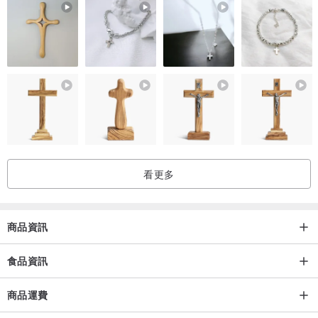
料理方式:
自備 紅酒一瓶 約750mL
看更多
依個人喜好可加入柳橙、蘋果、藍莓、草莓等新鮮水果切片
加入香料包 中小火加熱直到沸騰即可
商品資訊
享受美味溫暖的熱紅酒
食品資訊
商品運費