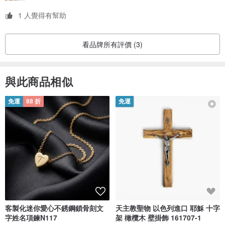
1 人覺得有幫助
看品牌所有評價 (3)
與此商品相似
免運
88 折
免運
客製化迷你愛心不銹鋼鎖骨刻文
天主教聖物 以色列進口 耶穌 十字
字姓名項鍊N117
架 橄欖木 壁掛飾 161707-1