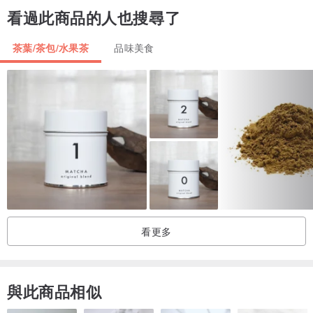
看過此商品的人也搜尋了
在聖誕節和新年假期，熱紅酒是一種受歡迎的飲料，用於家庭聚會、
節日市集和派對，因為它能夠增添節日氛圍。
茶葉/茶包/水果茶
品味美食
熱紅酒混合了紅葡萄酒、香料和其他調味料後加熱而成的暖身飲料，
其溫暖、香甜的口感和香料的香氣，為你帶來舒適和溫暖的感覺。
添菜生活選用台灣小農種植的天然草本香料有肉桂、丁香、八角、月
桂葉增添香氣與自然風乾的果乾的酸甜果香風味。
看更多
與此商品相似