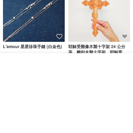
L'amour 星星珍珠手鏈 (白金色)
耶穌受難像木製十字架 24 公分
高，雕刻木製十字架，耶穌受難
像天主教十字架
ARLOS
AndyCarver
看其他商品
了解品牌
NT$ 4,641
NT$ 6,630
NT$ 1,560
免運
7 折