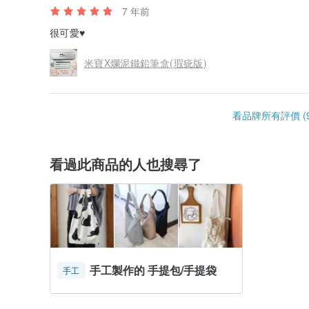
7 年前
很可愛♥
米寶X爛泥鐵鉛筆盒(瑕疵版)
看品牌所有評價 (9
看過此商品的人也搜尋了
手工製作的 手提包/手提袋
手工