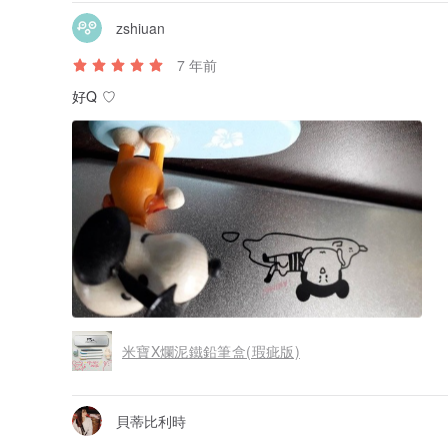
zshiuan
7 年前
好Q ♡
米寶X爛泥鐵鉛筆盒(瑕疵版)
貝蒂比利時