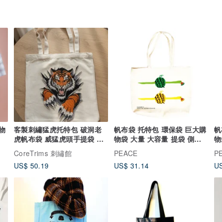
購物
客製刺繡猛虎托特包 破洞老
帆布袋 托特包 環保袋 巨大購
帆
虎帆布袋 威猛虎頭手提袋 生
物袋 大量 大容量 提袋 側背
物
日禮物 力
袋
袋
CoreTrims 刺繡館
PEACE
P
US$ 50.19
US$ 31.14
US