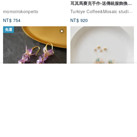
耳其馬賽克手作-送傳統服飾換裝
體驗
Turkiye Coffee&Mosaic studio土耳其咖啡與馬賽克燈工作坊
momoirokonpeito
NT$ 754
NT$ 920
免運
看其他商品
了解品牌
藤花 煌 耳環・耳夾
【繁花計畫】- 清冰
Dip art -nachugo-
紅花 hunghua
NT$ 2,125
NT$ 720
93 折