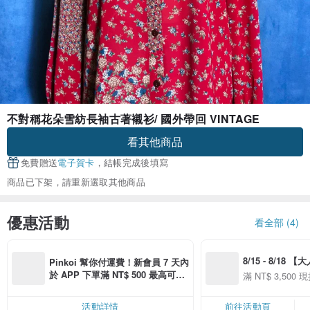
不對稱花朵雪紡長袖古著襯衫/ 國外帶回 VINTAGE
看其他商品
免費贈送
電子賀卡
，結帳完成後填寫
商品已下架，請重新選取其他商品
優惠活動
看全部 (4)
8/15 - 8/18 
Pinkoi 幫你付運費！新會員 7 天內
季】滿 NT$3500
於 APP 下單滿 NT$ 500 最高可折
滿 NT$ 3,500 現
50
運費 NT$ 100
50
活動詳情
前往活動頁