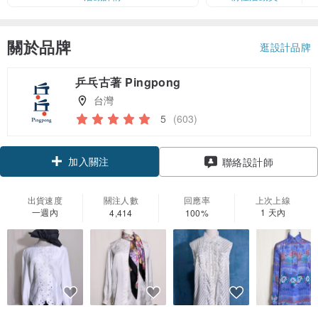
關於品牌
逛設計品牌
乒乓古著 Pingpong
台灣
5
(603)
加入關注
聯絡設計師
出貨速度
關注人數
回應率
上次上線
一週內
1 天內
4,414
100%