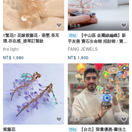
台北市
//繁花// 花嫁紫藤花 - 垂墜.長耳
【中山區 金屬線編織】新
體驗
環.存在感_接單訂製款
手友善 寶石生命樹 招財樹 / 寶石
自選
the.light
FANG JEWELS
NT$ 1,980
NT$ 1,900
台北市
紫藤花
【台北】限量優惠-圖佳土
體驗