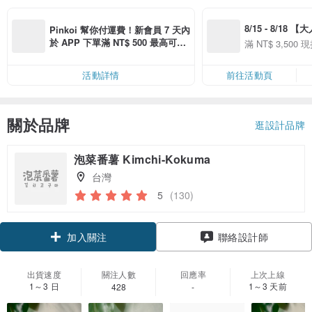
8/15 - 8/18 
Pinkoi 幫你付運費！新會員 7 天內
季】滿 NT$3500
於 APP 下單滿 NT$ 500 最高可折
滿 NT$ 3,500 現
50
運費 NT$ 100
50
活動詳情
前往活動頁
關於品牌
逛設計品牌
泡菜番薯 Kimchi-Kokuma
台灣
5
(130)
加入關注
聯絡設計師
出貨速度
關注人數
回應率
上次上線
1～3 日
1～3 天前
428
-