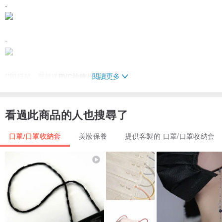
-
-
閱讀更多
**即日起，買就送
PVC拉鍊收納袋
！**
保護口罩、隔開口罩
收納袋也可用水或酒精、消毒液清潔
看過此商品的人也搜尋了
還能重複使用，保護環境！
-
口罩/口罩收納套
美妝保養
提供客製的 口罩/口罩收納套
背後還藏有能夠收納醫用口罩或不織布、衛生紙等濾材的空間！
鼻樑與嘴部的弧線空間，剛好可以容納醫用口罩展開後的體積
讓你的口罩外套不卡卡、不皺皺！
-