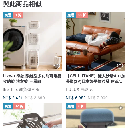
與此商品相似
免運
9 折
免運
88 折
Like-it 窄款 隙縫型多功能可堆疊
【CELLUTANE】雙人沙發A01加
收納籃 洗衣籃 三層組
長型(2P)日本製平價沙發 皮革/燈
芯絨
this-this 雜貨研究所
FULUX 弗洛克
NT$ 2,421
NT$ 2,690
NT$ 6,952
NT$ 7,900
免運
32 折
免運
8 折