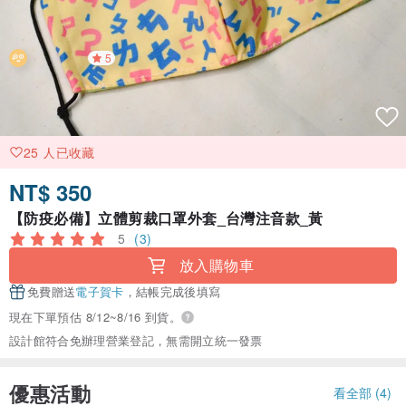
5
25 人已收藏
NT$ 350
【防疫必備】立體剪裁口罩外套_台灣注音款_黃
5
(3)
放入購物車
免費贈送
電子賀卡
，結帳完成後填寫
現在下單預估 8/12~8/16 到貨。
設計館符合免辦理營業登記，無需開立統一發票
優惠活動
看全部 (4)