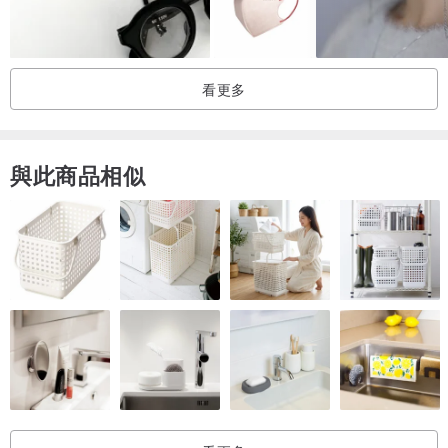
-
➤尺寸：14cm(鼻樑到下巴弧線之長)×27cm(能將常見口罩全部展開之
寬)（有裏布）
➤材質：表布-聚脂纖維帆布 / 裏布-40支棉布（髒了可水洗，不掉色）
看更多
➤充滿文化特色的禮贈品好選擇，歡迎大量訂製、採購
-
與此商品相似
❀洗滌說明與注意事項❀
❝棉料下水會縮水，若欲清洗建議手洗，機洗請放洗衣袋❞
❝數位印花製品非完全不會褪色，切勿乾洗、漂白❞
❝經多次水洗、日曬後有顏色淡化現象皆屬正常❞
❝洗後若起皺可以160℃—180℃中溫於背面熨燙❞
-
產地/製造方式
產地台灣 / 手工製作