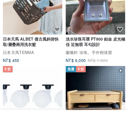
日本天馬 ALBET 復古風斜掛快
淡水珍珠耳環 PT900 鉑金 皮光極
取/層疊兩用洗衣籃
佳 近無瑕 耳勾設計
日本天馬TENMA
蘭佩軒 珍珠。手作輕珠寶
NT$ 455
NT$ 6,000
NT$ 7,500
9 折
免運
9 折
放入購物車
加入收藏
了解品牌