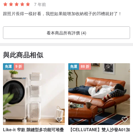
7 年前
跟照片長得一樣好看，我想如果能增加收納棍子的凹槽就好了！
看本商品所有評價 (4)
與此商品相似
免運
9 折
免運
88 折
Like-it 窄款 隙縫型多功能可堆疊
【CELLUTANE】雙人沙發A01加