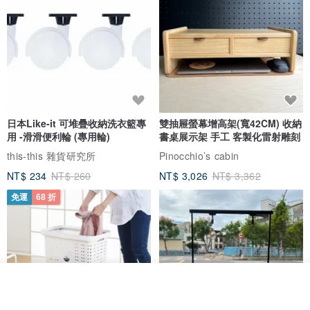
日本Like-it 可堆疊收納洗衣籃專
雙抽屜螢幕增高架(寬42CM) 收納
用 -滑滑便利輪 (專用輪)
書桌展示架 手工 客製化雷射雕刻
this-this 雜貨研究所
Pinocchio’s cabin
NT$ 234
NT$ 260
NT$ 3,026
NT$ 3,362
免運
68 折
看其他商品
了解品牌