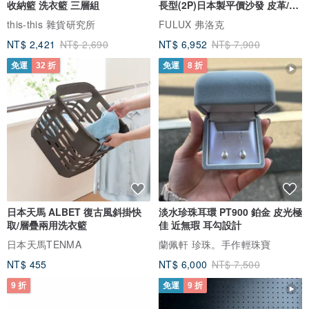
收納籃 洗衣籃 三層組
長型(2P)日本製平價沙發 皮革/燈
芯絨
this-this 雜貨研究所
FULUX 弗洛克
NT$ 2,421
NT$ 2,690
NT$ 6,952
NT$ 7,900
免運
32 折
免運
8 折
日本天馬 ALBET 復古風斜掛快
淡水珍珠耳環 PT900 鉑金 皮光極
取/層疊兩用洗衣籃
佳 近無瑕 耳勾設計
日本天馬TENMA
蘭佩軒 珍珠。手作輕珠寶
NT$ 455
NT$ 6,000
NT$ 7,500
9 折
免運
9 折