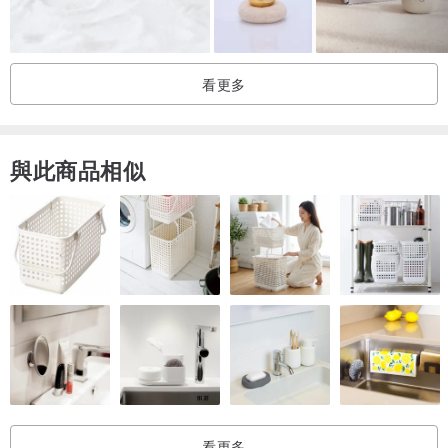
清洗時請用清水沖洗並以柔軟布料拭乾, 切勿使用菜瓜布或粗糙布料刷
洗以免刮傷產品表面
清洗後請擦拭乾淨, 並放置於通風處即可
看更多
可用天然油脂(如可食用油)擦拭保養您的木製產品,讓它維持良好的狀
態
商品如需退換請保持商品完整,無刮傷.且商品必須為[全新未經使用]的
與此商品相似
狀態
看更多