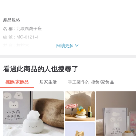
產品規格
名 稱 : 北歐風鏡子座
編 號 : MO-0121-4
閱讀更多
材 質 : 核桃木
品 牌 : PAVIDEN 帕維登
塗 裝 : Urethane coating
看過此商品的人也搜尋了
尺 寸 : 100mm/100mm/30mm (10.0公分/10.0公分/3.0公分)
重 量 : 約205公克
擺飾/家飾品
居家生活
手工製作的 擺飾/家飾品
注意事項
因本產品為天然木質紋理, 與網站上的商品圖像將略有不同, 在此告知
請注意: 勿強力加壓/ 撞擊/ 或重摔. 否則將導致產品脆裂或破損
避免靠近火源,陽光,長時間直射或高溫及潮濕處
請勿將產品長時間浸泡於水中, 或以溶劑清洗及擦拭