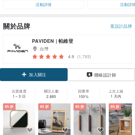
活動詳情
活動詳
關於品牌
逛設計品牌
PAVIDEN | 帕維登
台灣
4.9
(1,793)
加入關注
聯絡設計師
出貨速度
關注人數
回應率
上次上線
1～3 日
1 天內
2,885
100%
85 折
85 折
85 折
85 折