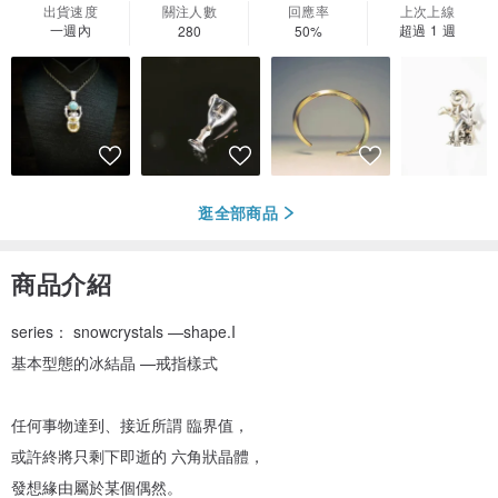
出貨速度
關注人數
回應率
上次上線
一週內
超過 1 週
280
50%
逛全部商品
商品介紹
series： snowcrystals —shape.I
基本型態的冰結晶 —戒指樣式
任何事物達到、接近所謂 臨界值，
或許終將只剩下即逝的 六角狀晶體，
發想緣由屬於某個偶然。