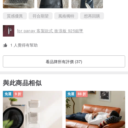
質感優異
符合期望
風格獨特
想再回購
for panay 客製款式 衝浪板 925銀墜
1 人覺得有幫助
看品牌所有評價 (37)
與此商品相似
免運
9 折
免運
88 折