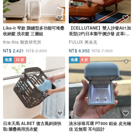
Like-it 窄款 隙縫型多功能可堆疊
【CELLUTANE】雙人沙發A01加
收納籃 洗衣籃 三層組
長型(2P)日本製平價沙發 皮革/燈
芯絨
this-this 雜貨研究所
FULUX 弗洛克
NT$ 2,421
NT$ 2,690
NT$ 6,952
NT$ 7,900
免運
32 折
免運
8 折
日本天馬 ALBET 復古風斜掛快
淡水珍珠耳環 PT900 鉑金 皮光極
取/層疊兩用洗衣籃
佳 近無瑕 耳勾設計