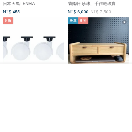
日本天馬TENMA
蘭佩軒 珍珠。手作輕珠寶
NT$ 455
NT$ 6,000
NT$ 7,500
9 折
免運
9 折
我要訂製
加入收藏
了解品牌
日本Like-it 可堆疊收納洗衣籃專
雙抽屜螢幕增高架(寬42CM) 收納
用 -滑滑便利輪 (專用輪)
書桌展示架 手工 客製化雷射雕刻
this-this 雜貨研究所
Pinocchio’s cabin
NT$ 234
NT$ 260
NT$ 3,026
NT$ 3,362
免運
68 折