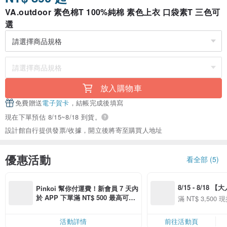
VA.outdoor 素色棉T 100%純棉 素色上衣 口袋素T 三色可
選
放入購物車
免費贈送
電子賀卡
，結帳完成後填寫
現在下單預估 8/15~8/18 到貨。
設計館自行提供發票/收據，開立後將寄至購買人地址
優惠活動
看全部 (5)
8/15 - 8/18 
Pinkoi 幫你付運費！新會員 7 天內
季】滿 NT$3500
於 APP 下單滿 NT$ 500 最高可折
滿 NT$ 3,500 現
50
運費 NT$ 100
50
活動詳情
前往活動頁