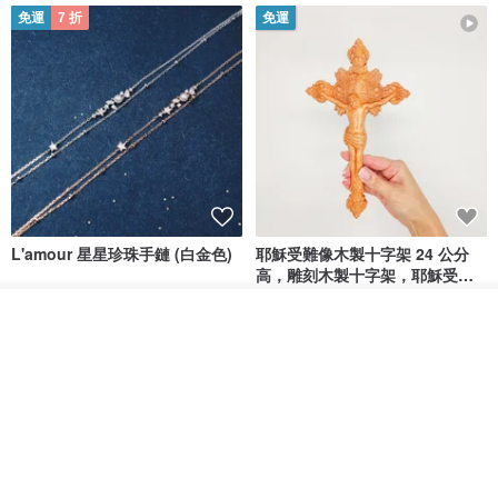
免運
7 折
免運
L'amour 星星珍珠手鏈 (白金色)
耶穌受難像木製十字架 24 公分
高，雕刻木製十字架，耶穌受難
像天主教十字架
ARLOS
AndyCarver
放入購物車
NT$ 4,641
NT$ 6,630
NT$ 1,560
加入收藏
了解品牌
免運
7 折