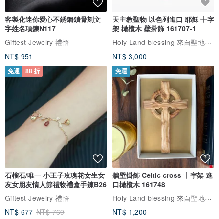
客製化迷你愛心不銹鋼鎖骨刻文
天主教聖物 以色列進口 耶穌 十字
字姓名項鍊N117
架 橄欖木 壁掛飾 161707-1
Holy Land blessing 來自聖地的祝福
Giftest Jewelry 禮悟
NT$ 951
NT$ 3,000
免運
88 折
免運
石榴石/唯一 小王子玫瑰花女生女
牆壁掛飾 Celtic cross 十字架 進
友女朋友情人節禮物禮盒手鍊B26
口橄欖木 161748
Holy Land blessing 來自聖地的祝福
Giftest Jewelry 禮悟
NT$ 677
NT$ 769
NT$ 1,200