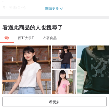
-
尺寸資訊(公分)/
閱讀更多
M-L號
肩寬46.5
看過此商品的人也搜尋了
胸寬平量54.5
衣長 66
素t
帽T/大學T
衣著良品
-
L-XL號
肩寬51.5
胸寬平量59.5
衣長 71
看更多