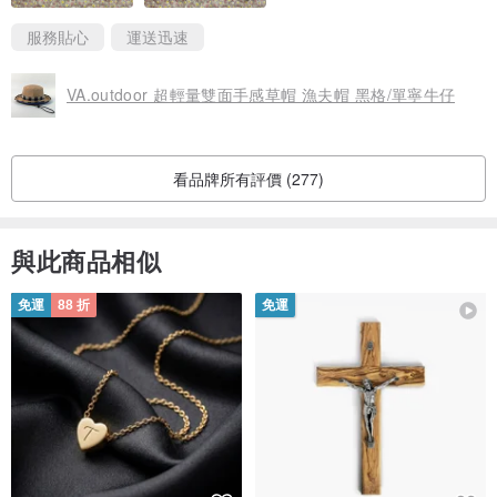
服務貼心
運送迅速
VA.outdoor 超輕量雙面手感草帽 漁夫帽 黑格/單寧牛仔
看品牌所有評價 (277)
與此商品相似
免運
88 折
免運