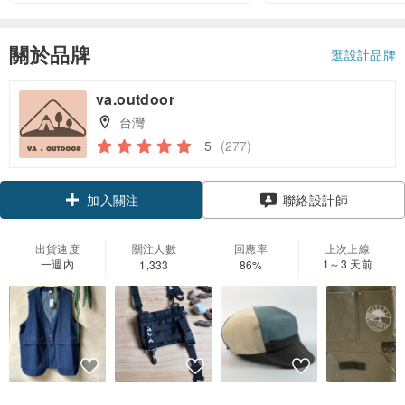
關於品牌
逛設計品牌
va.outdoor
台灣
5
(277)
加入關注
聯絡設計師
出貨速度
關注人數
回應率
上次上線
一週內
1～3 天前
1,333
86%