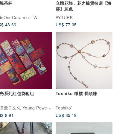
燒茶杯
立體花飾．花之棉質披肩【海
葵】灰色
linOneCeramicsTW
AYTURK
$ 43.66
US$ 77.05
光系列紅包袋套組
Toshiko 橄欖 長項鍊
花漾量子文化 Young Power Art
Toshiko’
$ 8.91
US$ 35.19