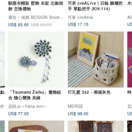
馴鹿衣帽架 壁飾 衣架 北歐掛
可來 creALive | 日蝕 櫥櫃把
木
飾 交換禮物
手 單點把手 (KH-114)
廣告
瑞典 BOSIGN Stockholm 家居用品
可來 creAlive
Al
US$ 17.15
US
US$ 65.60
US$ 69.05
點點
「Tsumami Zaiku」髮飾組
打孔籃 2x2 - 兩個灰色
時
合 隨心變換 灰綠
手作
花咲み～hana-emi～
MERGE
US$ 77.05
US$ 98.00
US