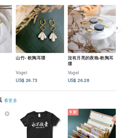
山竹- 軟陶耳環
沒有月亮的夜晚-軟陶耳
花團圓-
環
Vogel
Vogel
Vogel
US$ 26.73
US$ 26.28
US$ 26.
似
看更多
9 折