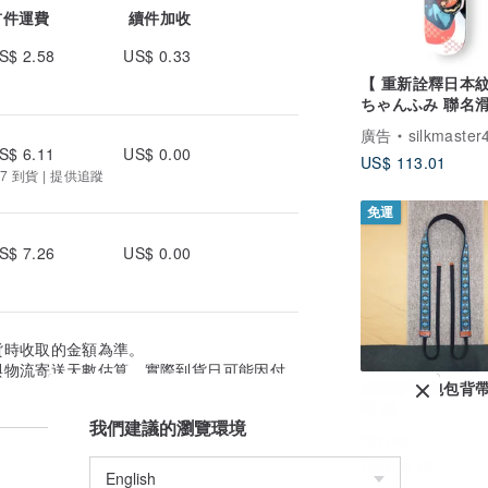
首件運費
續件加收
S$ 2.58
US$ 0.33
【 重新詮釋日本紋
ちゃんふみ 聯名
身
廣告
silkmaster
S$ 6.11
US$ 0.00
US$ 113.01
7 到貨 | 提供追蹤
免運
S$ 7.26
US$ 0.00
貨時收取的金額為準。
與物流寄送天數估算。實際到貨日可能因付
相機背帶 包包背帶
帶 織
我們建議的瀏覽環境
帶YA中
US$ 57.02