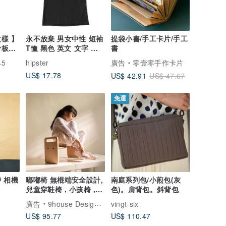
樣 】
永不放棄 男女中性 短袖
提袋小書/手工卡片/手工
滑板板
T恤 黑色 英文 文字 漢
書
字 文青 設計
45
hipster
廣告
零壹零手作卡片
US$ 17.78
US$ 42.91
US$ 47.67
免運
 相機
嘟嘟椅 無棍端安全設計,
南庭系列包/小煎包(灰
兒童穿鞋椅 , 小孩椅 ,
色)。肩背包。斜背包
可客製長寬高
廣告
9house Design / 九窩設計
vingt-six
US$ 95.77
US$ 110.47