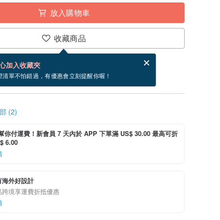
放入購物車
收藏商品
賀卡，結帳完成後填寫
電子賀卡是什麼？
心加入收藏夾
~8/27 到貨。
望清單不怕錯過，有優惠會立刻提醒你喔！
 (2)
i 幫你付運費！新會員 7 天內於 APP 下單滿 US$ 30.00 最高可折
 6.00
情
有海外好設計
品跨境享運費折抵優惠
情