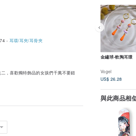
74 -
耳環/耳夾/耳骨夾
金繡球-軟陶耳環
Vogel
無二，喜歡獨特飾品的女孩們千萬不要錯
US$ 26.28
與此商品相