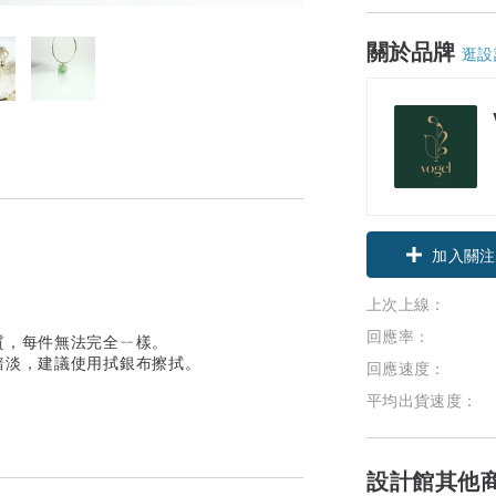
關於品牌
逛設
加入關注
上次上線：
回應率：
質，每件無法完全ㄧ樣。
黯淡，建議使用拭銀布擦拭。
回應速度：
平均出貨速度：
設計館其他