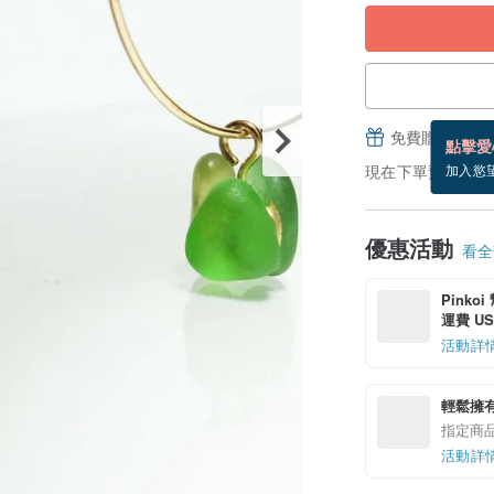
免費贈送電子
點擊愛
現在下單預估 8/16
加入慾
優惠活動
看全部
Pinko
運費 US$
活動詳
輕鬆擁
指定商
活動詳