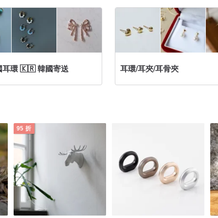
耳環 🇰🇷 韓國寄送
耳環/耳夾/耳骨夾
95 折