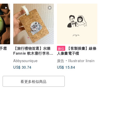
潤手霜
【旅行禮物首選】水獺
【客製插畫】線條
數位
Fannie 軟木塞行李吊牌
人像畫電子檔
卡夾
Abbysounique
廣告
Illustrator linsin
US$ 30.74
US$ 15.84
看更多相似商品