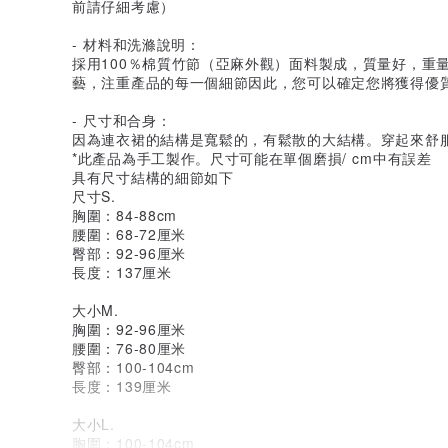
前請仔細考慮）
- 材料和洗滌說明：
採用100％棉質竹節（亞麻外觀）面料製成，質量好，重
藝，注重產品的每一個細節因此，您可以確定您將獲得優
- 尺寸和合身：
因為連衣裙的結構是寬鬆的，有鬆散的大結構。穿起來舒
*此產品為手工製作。尺寸可能在單個磨損/ cm中有誤差
具有尺寸結構的細節如下
尺寸S.
胸圍：84-88cm
腰圍：68-72厘米
臀部：92-96厘米
長度：137厘米
大小M.
胸圍：92-96厘米
腰圍：76-80厘米
臀部：100-104cm
長度：139厘米
大小L.
胸圍：100-104cm