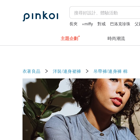
長夾
+miffy
對戒
巴洛克珍珠
父
主題企劃
時尚潮流
衣著良品
洋裝/連身裙褲
吊帶褲/連身褲
棉