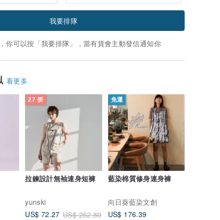
我要排隊
，你可以按「我要排隊」，當有貨會主動發信通知你
似
看更多
27 折
免運
拉鍊設計無袖連身短褲
藍染棉質修身連身褲
yunski
向日葵藍染文創
US$ 176.39
US$ 72.27
US$ 262.80