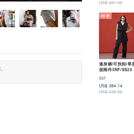
US$ 481.06
88 折
連身褲/可拆卸/單
確。
假兩件/INF/SS25
INF
US$ 384.14
US$ 436.52