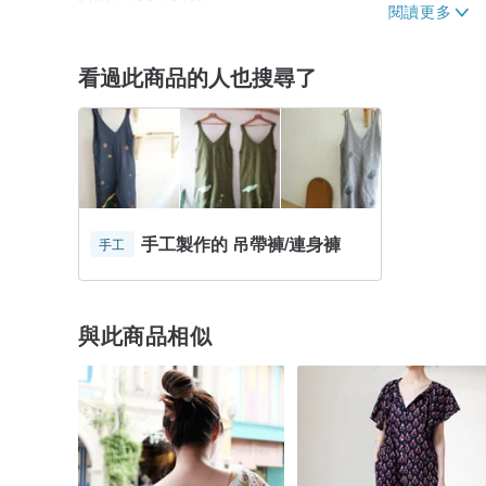
腰圍：84-88cm
臀部：108-112厘米
長度：142厘米
看過此商品的人也搜尋了
*模特身高170厘米（5'7“），穿著尺碼S.
- 送貨詳情：
收到付款信息後我們將在48小時內完成交貨。
對於泰國客戶，產品將在2-5個工作日內交付，對於海外
手工製作的 吊帶褲/連身褲
手工
與此商品相似