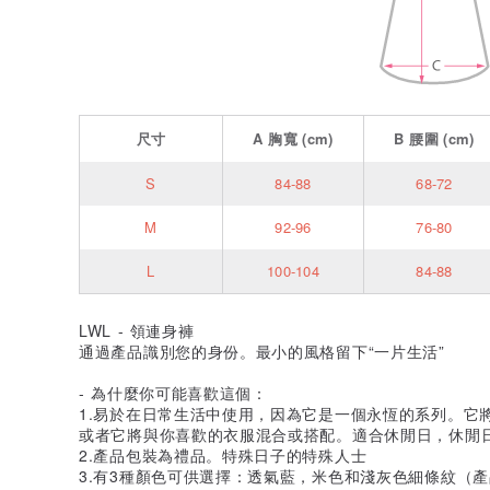
尺寸
A
胸寬
(cm)
B
腰圍
(cm)
S
84-88
68-72
M
92-96
76-80
L
100-104
84-88
LWL - 領連身褲
通過產品識別您的身份。最小的風格留下“一片生活”
- 為什麼你可能喜歡這個：
1.易於在日常生活中使用，因為它是一個永恆的系列。它將採用
或者它將與你喜歡的衣服混合或搭配。適合休閒日，休閒日
2.產品包裝為禮品。特殊日子的特殊人士
3.有3種顏色可供選擇：透氣藍，米色和淺灰色細條紋（