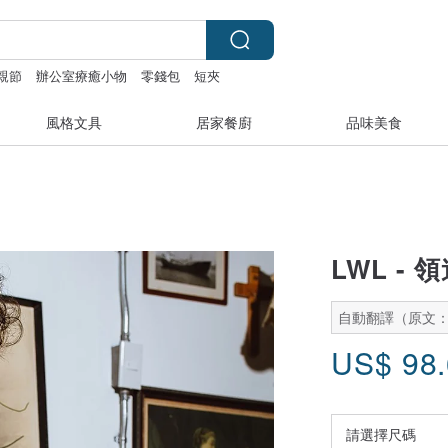
親節
辦公室療癒小物
零錢包
短夾
風格文具
居家餐廚
品味美食
LWL - 
自動翻譯（原文
US$
98