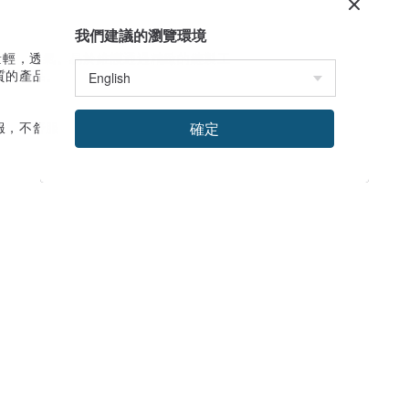
我們建議的瀏覽環境
量輕，透氣。易於維護通過精緻的縫製工
質的產品。
服，不舒服
確定