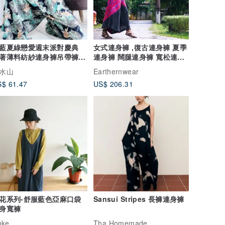
藍夏綠戀愛週末派對慶典
女式連身褲 ,復古連身褲 夏季
著薄料紡紗連身褲吊帶褲
連身褲 闊腿連身褲 寬松連身
eralls
褲
水山
Earthernwear
$ 61.47
US$ 206.31
花系列-舒服藍色亞麻口袋
Sansui Stripes 長褲連身褲
身寬褲
nke
Tha Homemade