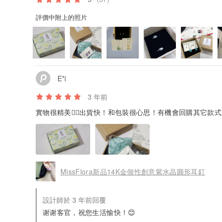
評價中附上的照片
E*i
3 年前
實物很精美👍🏻出貨快！和包裝很心思！有機會回購其它款
MissFlora新品14K金個性創意紫水晶圓形耳釘
設計師於 3 年前回覆
谢谢客官，祝您生活愉快！😊