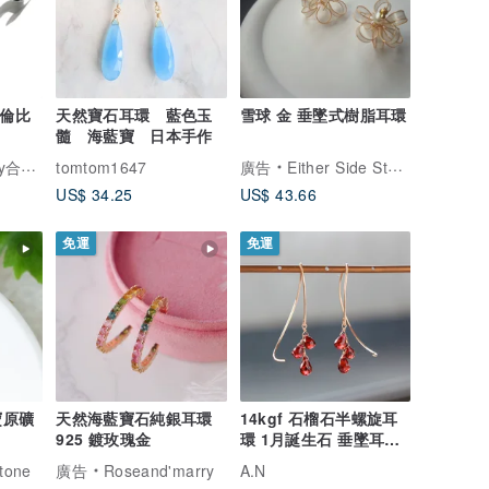
哥倫比
天然寶石耳環 藍色玉
雪球 金 垂墜式樹脂耳環
髓 海藍寶 日本手作
一輕珠寶
tomtom1647
廣告
Either Side Store
US$ 34.25
US$ 43.66
免運
免運
寶原礦
天然海藍寶石純銀耳環
14kgf 石榴石半螺旋耳
925 鍍玫瑰金
環 1月誕生石 垂墜耳環
手作飾品
one
廣告
Roseand'marry
A.N