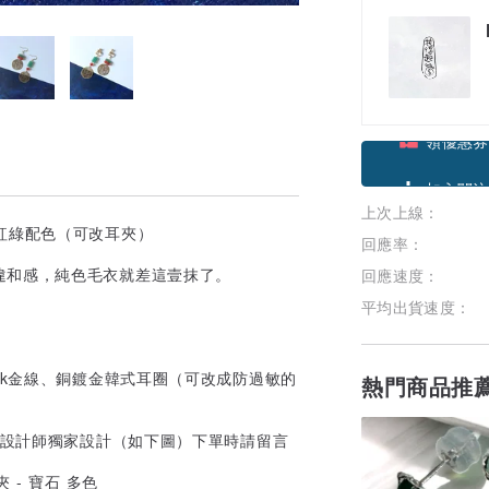
領優惠券
上次上線：
加入關注
環 紅綠配色（可改耳夾）
回應率：
違和感，純色毛衣就差這壹抹了。
回應速度：
平均出貨速度：
 k金線、銅鍍金韓式耳圈（可改成防過敏的
熱門商品推
是設計師獨家設計（如下圖）下單時請留言