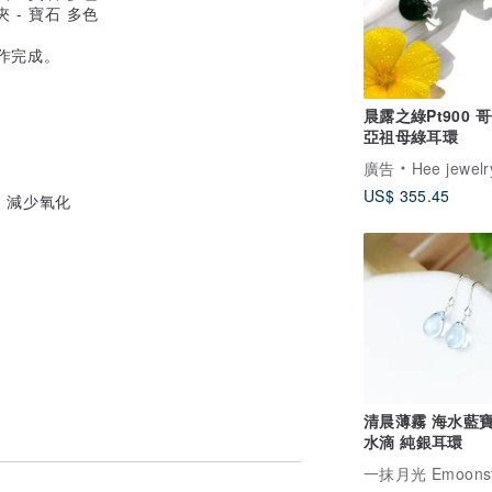
作完成。
晨露之綠Pt900 
亞祖母綠耳環
廣告
Hee jewelry合
US$ 355.45
，減少氧化
清晨薄霧 海水藍
水滴 純銀耳環
一抹月光 Emoonst