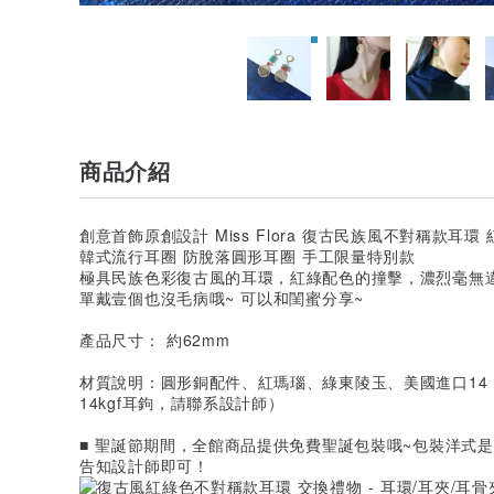
商品介紹
創意首飾原創設計 Miss Flora 復古民族風不對稱款耳
韓式流行耳圈 防脫落圓形耳圈 手工限量特別款
極具民族色彩復古風的耳環，紅綠配色的撞擊，濃烈毫無
單戴壹個也沒毛病哦~ 可以和閨蜜分享~
產品尺寸： 約62mm
材質說明：圓形銅配件、紅瑪瑙、綠東陵玉、美國進口14
14kgf耳鉤，請聯系設計師）
■ 聖誕節期間，全館商品提供免費聖誕包裝哦~包裝洋式
告知設計師即可！