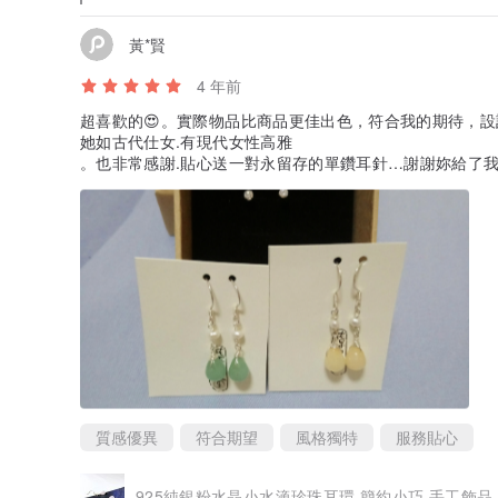
黃*賢
4 年前
超喜歡的😍。實際物品比商品更佳出色，符合我的期待，設
她如古代仕女.有現代女性高雅
。也非常感謝.貼心送一對永留存的單鑽耳針…謝謝妳給了我
質感優異
符合期望
風格獨特
服務貼心
925純銀粉水晶小水滴珍珠耳環 簡約小巧 手工飾品