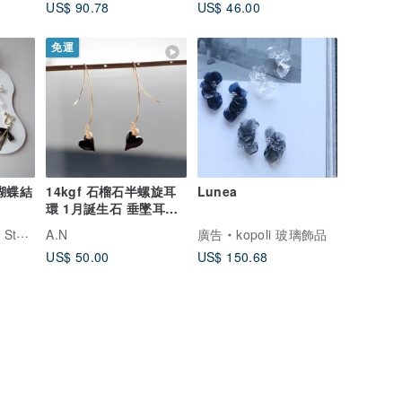
US$ 90.78
US$ 46.00
免運
蝴蝶結
14kgf 石榴石半螺旋耳
Lunea
環 1月誕生石 垂墜耳環
手作飾品
tore
A.N
廣告
kopoli 玻璃飾品
US$ 50.00
US$ 150.68